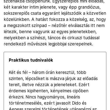
szcénákba csöppenünk. Egyszereplős mini előadás,
két karakter intim jelenete, vagy épp grandiózus,
sokszereplős csata egyaránt lejátszódik a közvetlen
közelünkben. A hatást fokozza a közelség, az, hogy
a megszokott színpad – nézőtér elválasztás itt nem
létezik, benne vagyunk az egyes jelenetekben,
melyekben a színészi, táncos és cirkuszi tudással
rendelkező művészek legjobbjai szerepelnek.
Praktikus tudnivalók
Két és fél – három órán keresztül, több
szinten, lépcsőket is mászva járjuk az előadás
tereit, illetve nézzük a jeleneteket. Ezért
érdemes kipihenten, kényelmes cipőben
érkezni. Nincs hagyományos, lineáris
történetmesélés, ezért javasolt Dido és
Aeneas szerelmi történetének utánanézni az