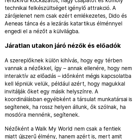
rendkívül kockázatos, nagy csapatot és komoly
technikai felkészültséget igénylő attrakció. A
zárójelenet nem csak ezért emlékezetes, Dido és
Aeneas tánca és a lezárás katartikus élménnyel
engedi el a nézőt a külvilágba.
Járatlan utakon járó nézők és előadók
A szereplőknek külön kihívás, hogy egy térben
vannak a nézőkkel, így – annak ellenére, hogy nem
interaktív az előadás – időnként mégis kapcsolatba
kell lépniük velük, például azért, hogy magukkal
invitálják őket egy másik helyszínre. A
koordinálásban egyébként a társulat munkatársai is
segítenek, ha rossz helyen állunk, ők szólnak, ha
mosdóra mennénk, segítenek.
Nézőként a Walk My World nem csak a fentiek
miatt újszerű élmény, hanem azért is, mert amit