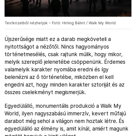
Testközelből nézhetjük – Fotó: Hirling Bálint / Walk My World
Újszerűsége miatt ez a darab megköveteli a
nyitottságot a nézőtől. Nincs hagyományos
történetmesélés, csak rajtunk múlik, hogy mikor,
melyik szereplő jelenetébe csöppenünk. Érdemes
valamelyik karakter nyomába eredni és így
belenézni az ő történetébe, miközben el kell
engedni azt, hogy minden karakter sztoriját és az
összes cselekményt megismerjük.
Egyedülálló, monumentális produkció a Walk My
World, ilyen nagyszabású immerzív, kevert műfajú
darabot még sehol a világon nem hoztak létre. És
egyedülálló az élmény is, amit kínál, amiért magunk