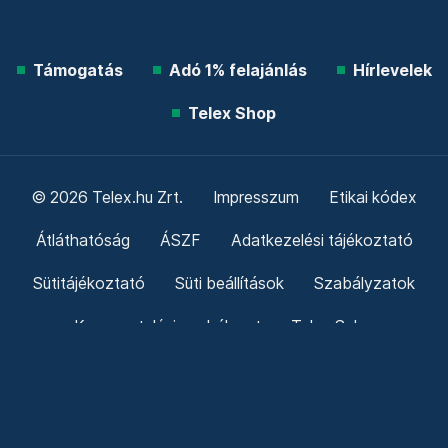
Támogatás
Adó 1% felajánlás
Hírlevelek
Telex Shop
© 2026 Telex.hu Zrt.
Impresszum
Etikai kódex
Átláthatóság
ÁSZF
Adatkezelési tájékoztató
Sütitájékoztató
Süti beállítások
Szabályzatok
Kommentelési szabályzat
Telex Sales