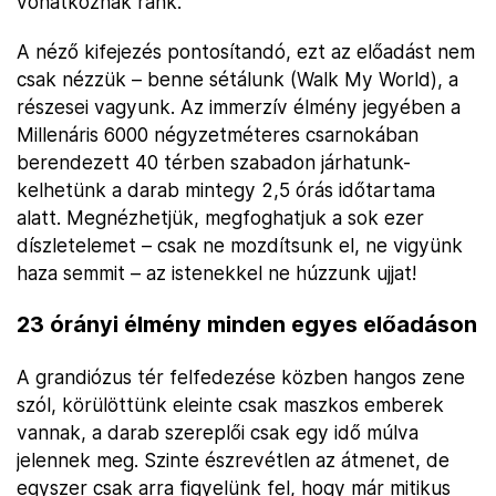
vonatkoznak ránk.
A néző kifejezés pontosítandó, ezt az előadást nem
csak nézzük – benne sétálunk (Walk My World), a
részesei vagyunk. Az immerzív élmény jegyében a
Millenáris 6000 négyzetméteres csarnokában
berendezett 40 térben szabadon járhatunk-
kelhetünk a darab mintegy 2,5 órás időtartama
alatt. Megnézhetjük, megfoghatjuk a sok ezer
díszletelemet – csak ne mozdítsunk el, ne vigyünk
haza semmit – az istenekkel ne húzzunk ujjat!
23 órányi élmény minden egyes előadáson
A grandiózus tér felfedezése közben hangos zene
szól, körülöttünk eleinte csak maszkos emberek
vannak, a darab szereplői csak egy idő múlva
jelennek meg. Szinte észrevétlen az átmenet, de
egyszer csak arra figyelünk fel, hogy már mitikus