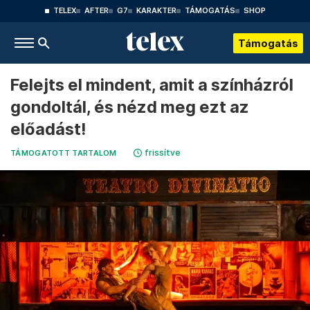
TELEX
AFTER
G7
KARAKTER
TÁMOGATÁS
SHOP
Támogatás
Felejts el mindent, amit a színházról
gondoltál, és nézd meg ezt az
előadást!
frissítve
TÁMOGATOTT TARTALOM