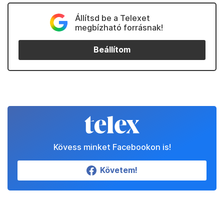
Állítsd be a Telexet
megbízható forrásnak!
Beállítom
Kövess minket Facebookon is!
Követem!