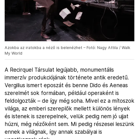
Azokba az iratokba a néző is belenézhet – Fotó: Nagy Attila / Walk
My World
A Recirquel Társulat legújabb, monumentális
immerzív produkciójának története antik eredetű.
Vergilius ismert eposzát és benne Dido és Aeneas
szerelmét sok formában, például operaként is
feldolgozták – de így még soha. Mivel ez a mítoszok
világa, az emberi szereplők mellett különös lények
és istenek is szerepelnek, velük pedig nem jó ujjat
húzni, még nézőként sem. Mi pedig részesei leszünk
ennek a világnak, így annak szabályai is