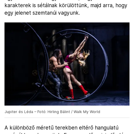
karakterek is sétálnak körülöttünk, majd arra, hogy
egy jelenet szemtanúi vagyunk.
Jupiter és Léda – Fotó: Hirling Bálint / Walk My World
A különböző méretű terekben eltérő hangulatú