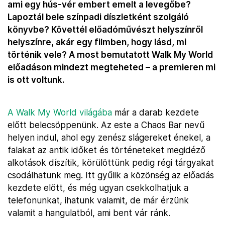
ami egy hús-vér embert emelt a levegőbe?
Lapoztál bele színpadi díszletként szolgáló
könyvbe? Követtél előadóművészt helyszínről
helyszínre, akár egy filmben, hogy lásd, mi
történik vele? A most bemutatott Walk My World
előadáson mindezt megteheted – a premieren mi
is ott voltunk.
A Walk My World világába
már a darab kezdete
előtt belecsöppenünk. Az este a Chaos Bar nevű
helyen indul, ahol egy zenész slágereket énekel, a
falakat az antik időket és történeteket megidéző
alkotások díszítik, körülöttünk pedig régi tárgyakat
csodálhatunk meg. Itt gyűlik a közönség az előadás
kezdete előtt, és még ugyan csekkolhatjuk a
telefonunkat, ihatunk valamit, de már érzünk
valamit a hangulatból, ami bent vár ránk.