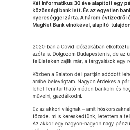
Két informatikus 30 éve alapított egy p
közösségi bank lett. És az egyetlen b
nyereséggel zárta. A három évtizedről é
MagNet Bank elnökével, alapító-tulajdo
2020-ban a Covid időszakában elköltöztünk
azóta is. Dolgozom Budapesten is, de az üz
felületeken zajlik már, a tárgyalások egy r
Közben a Balaton déli partján adódott le
amibe belevágtam. Nagyon érdekes a pár
lehet fenntartható módon bankolni és ho
művelni, gazdálkodni.
Ez az akkori világnak – amit hőskorszaknak 
tőzsde, mi is kereskedtünk, letettem a t
Az akkor egy nagyon-nagyon nagy pénzüg