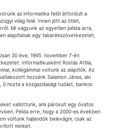
örünk az informatika felől átfordult a
yi világ felé. Innen jött az ötlet,
ről. Mi vagyunk az egyetlen példa arra,
n alapítanak egy takarékszövetkezetet,
tosan 30 éve, 1995. november 7-én
ezetet. Informatikusként Rostás Attila,
mal, kollégámmal voltunk az alapítók. Az
satlakozott hozzánk Salamon János, aki
, ő hozta a közgazdasági tudást, bankos
eket vallottunk, ami párosult egy óvatos
0 évben. Példa erre, hogy a 2000-es években
nem voltunk hajlandók belevágni, csak az
rított minket.