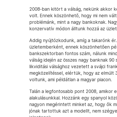
2008-ban kitört a válság, nekünk akkor k
volt. Ennek köszönhető, hogy mi nem vál
problémánk, mint a nagy bankoknak. Nag
konzervatív módon álltunk hozzá az üzleti
Addig nyújtózkodunk, amíg a takarónk ér.
üzletemberként, ennek köszönhetően péld
bankszektorban fontos szám, nálunk mindi
válság idején az összes nagy banknak 90 s
likviditási válsághoz vezetett a svájci fran
megközelítéssel, elértük, hogy az elmúl
voltunk, ami példátlan a magyar piacon.
Talán a legfontosabb pont 2008, amikor e
alakulásunkkal. Hozzánk egy spanyol köz
nagyon megérintett minket az, hogy ők m
jónak tartottuk azt a modellt, nem szégyel