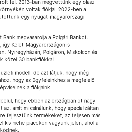
olt fel. 2013-ban megvettünk egy olasz
örnyékén voltak fiókjai. 2022-ben a
jutottunk egy nyugat-magyarországi
 Bank megvásárolja a Polgári Bankot.
, így Kelet-Magyarországon is
en, Nyíregyházán, Polgáron, Miskolcon és
k közel 30 bankfiókkal.
üzleti modell, de azt látjuk, hogy még
ahhoz, hogy az ügyfeleinkhez a megfelelő
pviselnek a fiókjaink.
belül, hogy ebben az országban öt nagy
az, amit mi csinálunk, hogy specializáltan
re fejlesztünk termékeket, az teljesen más
 kis niche piacokon vagyunk jelen, ahol a
űködnek.