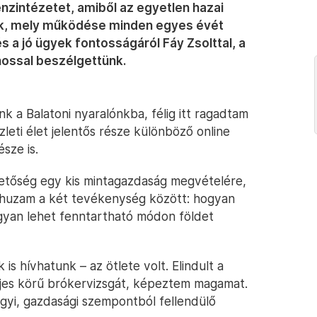
énzintézetet, amiből az egyetlen hazai
ank, mely működése minden egyes évét
s a jó ügyek fontosságáról Fáy Zsolttal, a
nossal beszélgettünk.
 a Balatoni nyaralónkba, félig itt ragadtam
leti élet jelentős része különböző online
észe is.
hetőség egy kis mintagazdaság megvételére,
huzam a két tevékenység között: hogyan
gyan lehet fenntartható módon földet
is hívhatunk – az ötlete volt. Elindult a
eljes körű brókervizsgát, képeztem magamat.
yi, gazdasági szempontból fellendülő