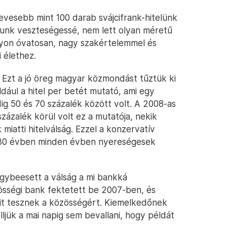
evesebb mint 100 darab svájcifrank-hitelünk
tunk veszteségessé, nem lett olyan méretű
yon óvatosan, nagy szakértelemmel és
 élethez.
 Ezt a jó öreg magyar közmondást tűztük ki
ául a hitel per betét mutató, ami egy
g 50 és 70 százalék között volt. A 2008-as
zázalék körül volt ez a mutatója, nekik
k miatti hitelválság. Ezzel a konzervatív
t 30 évben minden évben nyereségesek
gybeesett a válság a mi bankká
össégi bank fektetett be 2007-ben, és
it tesznek a közösségért. Kiemelkedőnek
ljük a mai napig sem bevallani, hogy példát