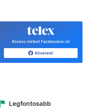
Kövess minket Facebookon is!
Követem!
Legfontosabb