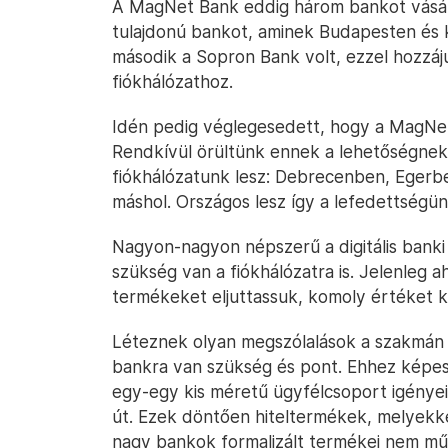
A MagNet Bank eddig három bankot vásár
tulajdonú bankot, aminek Budapesten és k
második a Sopron Bank volt, ezzel hozzá
fiókhálózathoz.
Idén pedig véglegesedett, hogy a MagNet
Rendkívül örültünk ennek a lehetőségnek
fiókhálózatunk lesz: Debrecenben, Egerb
máshol. Országos lesz így a lefedettségün
Nagyon-nagyon népszerű a digitális banki 
szükség van a fiókhálózatra is. Jelenleg 
termékeket eljuttassuk, komoly értéket ké
Léteznek olyan megszólalások a szakmán 
bankra van szükség és pont. Ehhez képest 
egy-egy kis méretű ügyfélcsoport igényei
út. Ezek döntően hiteltermékek, melyekkel
nagy bankok formalizált termékei nem m