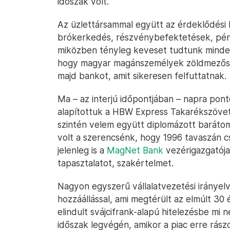
időszak volt.
Az üzlettársammal együtt az érdeklődési k
brókerkedés, részvénybefektetések, pénzüg
miközben tényleg keveset tudtunk minder
hogy magyar magánszemélyek zöldmezőse
majd bankot, amit sikeresen felfuttatnak.
Ma – az interjú időpontjában – napra pon
alapítottuk a HBW Express Takarékszövetk
szintén velem együtt diplomázott barátom
volt a szerencsénk, hogy 1996 tavaszán c
jelenleg is a
MagNet Bank
vezérigazgatója
tapasztalatot, szakértelmet.
Nagyon egyszerű vállalatvezetési irányelv
hozzáállással, ami megtérült az elmúlt 3
elindult svájcifrank-alapú hitelezésbe mi 
időszak legvégén, amikor a piac erre rászo