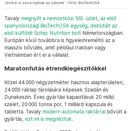
Jövőre is sorra nyílnak az üzletek – Fotó: BioTechUSA
Tavaly
megnyílt a nemzetközi 100. üzlet
,
az első
spanyolországi BioTechUSA egység
,
debütált az
első külföldi Scitec Nutrition bolt
Németországban.
Európán kívül továbbra is figyelemreméltó az a
masszív bővülés, amit például Irakban vagy
Vietnámban ért el a vállalat.
Maratonfutás étrendkiegészítőkkel
Közel 44 000 négyzetméter hasznos alapterületen,
24 000 raklap tárolására képesek Szadán és
Dunakeszin. Éves gyártási kapacitásuk 20 millió
szelet, 20 000 tonna por, 1 milliárd kapszula és
tabletta. Tavaly
modern automata raktárral
bővült a
gyártás,
ezt mi is megnéztük
.