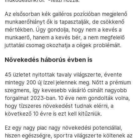
Az elsősorban kék galléros pozícióban megjelenő
munkaerőhiányt ők is tapasztalják, de csökkenő
mértékben. Úgy gondolja, hogy nem a kevés a
munkaerő, hanem a kevés bér, a nem megfelelő
juttatási csomag okozhatja a cégek problémáit.
Növekedés háborús évben is
45 üzletet nyitottak tavaly világszerte, évente
mintegy 200 új ízzel jelennek meg. Nőtt a prémium
szegmens, így kevesebb vásárló csinált nagyobb
forgalmat 2023-ban. 10 éve nem gondolták volna,
hogy tízszeres növekedést tudnak elérni, a
következő 10 évre is ezt kell kitűzniük.
Ez egy nagy piac nagy növekedési potenciállal,
hiszen egészségre, sportra világszerte költenek az