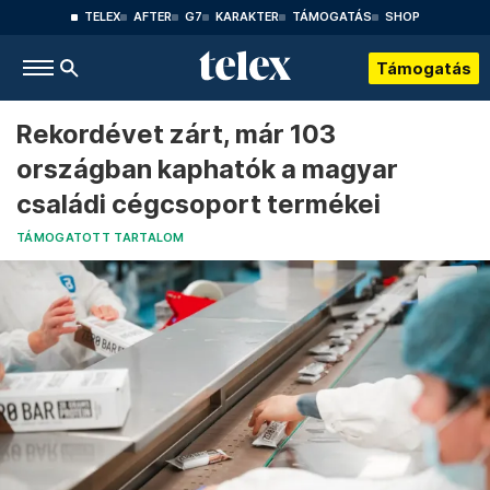
TELEX
AFTER
G7
KARAKTER
TÁMOGATÁS
SHOP
Támogatás
Rekordévet zárt, már 103
országban kaphatók a magyar
családi cégcsoport termékei
TÁMOGATOTT TARTALOM