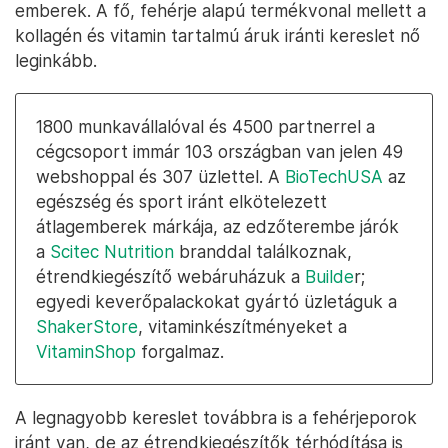
emberek. A fő, fehérje alapú termékvonal mellett a
kollagén és vitamin tartalmú áruk iránti kereslet nő
leginkább.
1800 munkavállalóval és 4500 partnerrel a
cégcsoport immár 103 országban van jelen 49
webshoppal és 307 üzlettel. A
BioTechUSA
az
egészség és sport iránt elkötelezett
átlagemberek márkája, az edzőterembe járók
a
Scitec Nutrition
branddal találkoznak,
étrendkiegészítő webáruházuk a
Builde
r;
egyedi keverőpalackokat gyártó üzletáguk a
ShakerStore
, vitaminkészítményeket a
VitaminShop
forgalmaz.
A legnagyobb kereslet továbbra is a fehérjeporok
iránt van, de az étrendkiegészítők térhódítása is