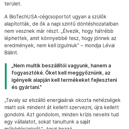
terület.
A BioTechUSA-cégcsoportot ugyan a szülők
alapították, de ők a napi szintű döntéshozatalban
nem vesznek már részt. „Élvezik, hogy hátrébb
léphettek, amit könnyebbé tesz, hogy jönnek az
eredmények, nem kell izgulniuk” – mondja Lévai
Bálint.
„Nem multik beszállítói vagyunk, hanem a
fogyasztóké. Őket kell meggyőznünk, az
igényeik alapján kell termékeket fejleszteni
és gyártani.”
„Tavaly az elszálló energiaárak okozta nehézségek
miatt sok mindent át kellett szervezni, újra kellett
gondolni. Azt gondolom, minden krízis nevelni tud
egy vállalatot, sokat tanultunk a saját
működésünkről.” -teszi hozzá.