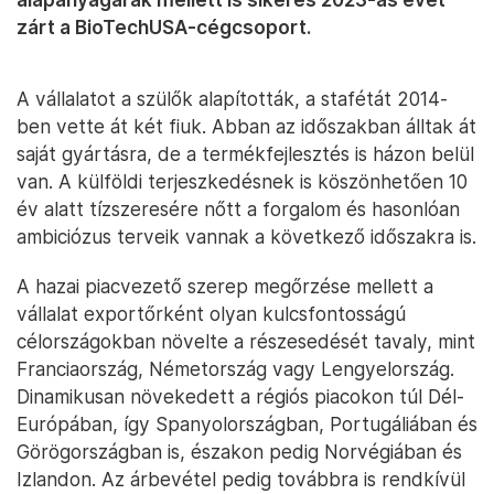
zárt a BioTechUSA-cégcsoport.
A vállalatot a szülők alapították, a stafétát 2014-
ben vette át két fiuk. Abban az időszakban álltak át
saját gyártásra, de a termékfejlesztés is házon belül
van. A külföldi terjeszkedésnek is köszönhetően 10
év alatt tízszeresére nőtt a forgalom és hasonlóan
ambiciózus terveik vannak a következő időszakra is.
A hazai piacvezető szerep megőrzése mellett a
vállalat exportőrként olyan kulcsfontosságú
célországokban növelte a részesedését tavaly, mint
Franciaország, Németország vagy Lengyelország.
Dinamikusan növekedett a régiós piacokon túl Dél-
Európában, így Spanyolországban, Portugáliában és
Görögországban is, északon pedig Norvégiában és
Izlandon. Az árbevétel pedig továbbra is rendkívül