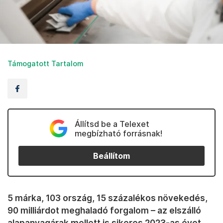
Támogatott Tartalom
Állítsd be a Telexet
megbízható forrásnak!
Beállítom
5 márka, 103 ország, 15 százalékos növekedés,
90 milliárdot meghaladó forgalom – az elszálló
alapanyagárak mellett is sikeres 2023-as évet