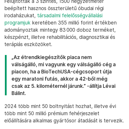
Felújították a 3 szintes, 1500 négyzetméter
beépített hasznos összterületű óbudai régi
irodaházukat,
társadalmi felelősségvállalási
programjuk
keretében 355 millió forint értékben
adományoztak mintegy 83 000 doboz terméket,
készpénzt, illetve rehabilitációs, diagnosztikai és
terápiás eszközöket.
„Az étrendkiegészítők piaca nem
válságálló, mi vagyunk egy válságálló cég a
piacon, ha a BioTechUSA-cégcsoport útja
egy maratoni futás, akkor a 42-ből még
csak az 5. kilométernél járunk.” -állítja Lévai
Bálint.
2024 több mint 50 boltnyitást hozhat, illetve évi
több mint 50 millió prémium fehérjeszelet
előállítására alkalmas gyártósor átadását is tervezik.