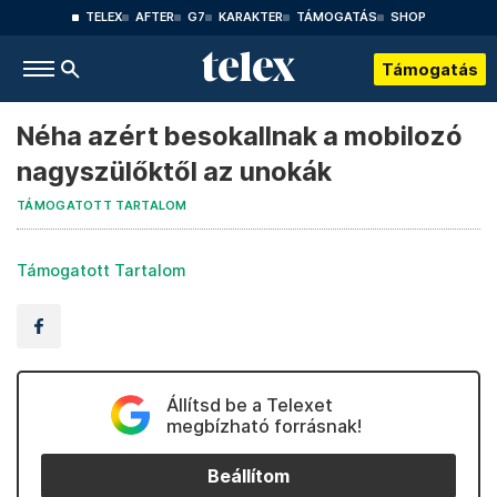
TELEX
AFTER
G7
KARAKTER
TÁMOGATÁS
SHOP
Támogatás
Néha azért besokallnak a mobilozó
nagyszülőktől az unokák
TÁMOGATOTT TARTALOM
Támogatott Tartalom
Állítsd be a Telexet
megbízható forrásnak!
Beállítom