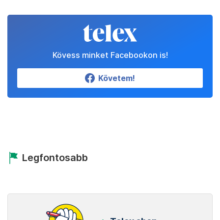
Kövess minket Facebookon is!
Követem!
Legfontosabb