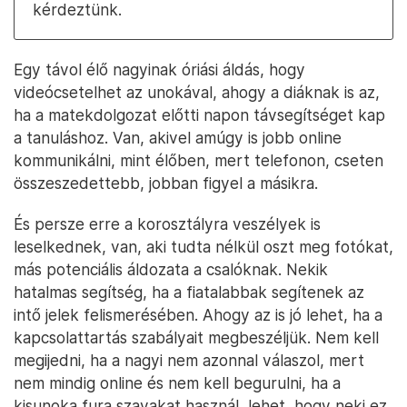
kérdeztünk.
Egy távol élő nagyinak óriási áldás, hogy
videócsetelhet az unokával, ahogy a diáknak is az,
ha a matekdolgozat előtti napon távsegítséget kap
a tanuláshoz. Van, akivel amúgy is jobb online
kommunikálni, mint élőben, mert telefonon, cseten
összeszedettebb, jobban figyel a másikra.
És persze erre a korosztályra veszélyek is
leselkednek, van, aki tudta nélkül oszt meg fotókat,
más potenciális áldozata a csalóknak. Nekik
hatalmas segítség, ha a fiatalabbak segítenek az
intő jelek felismerésében. Ahogy az is jó lehet, ha a
kapcsolattartás szabályait megbeszéljük. Nem kell
megijedni, ha a nagyi nem azonnal válaszol, mert
nem mindig online és nem kell begurulni, ha a
kisunoka fura szavakat használ, lehet, hogy neki ez