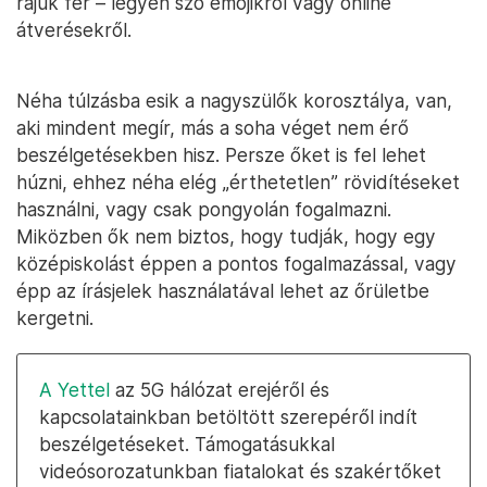
rájuk fér – legyen szó emojikról vagy online
átverésekről.
Néha túlzásba esik a nagyszülők korosztálya, van,
aki mindent megír, más a soha véget nem érő
beszélgetésekben hisz. Persze őket is fel lehet
húzni, ehhez néha elég „érthetetlen” rövidítéseket
használni, vagy csak pongyolán fogalmazni.
Miközben ők nem biztos, hogy tudják, hogy egy
középiskolást éppen a pontos fogalmazással, vagy
épp az írásjelek használatával lehet az őrületbe
kergetni.
A Yettel
az 5G hálózat erejéről és
kapcsolatainkban betöltött szerepéről indít
beszélgetéseket. Támogatásukkal
videósorozatunkban fiatalokat és szakértőket