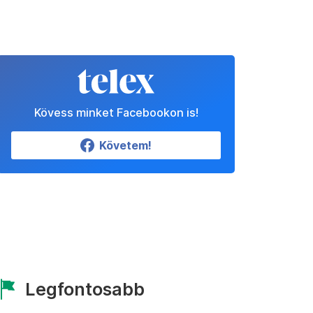
Kövess minket Facebookon is!
Követem!
Legfontosabb