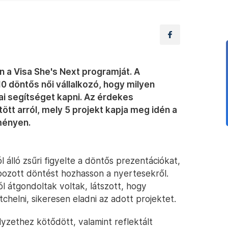
n a Visa She's Next programját. A
 döntős női vállalkozó, hogy milyen
i segítséget kapni. Az érdekes
ött arról, mely 5 projekt kapja meg idén a
ményen.
 álló zsűri figyelte a döntős prezentációkat,
pozott döntést hozhasson a nyertesekről.
ól átgondoltak voltak, látszott, hogy
itchelni, sikeresen eladni az adott projektet.
lyzethez kötődött, valamint reflektált