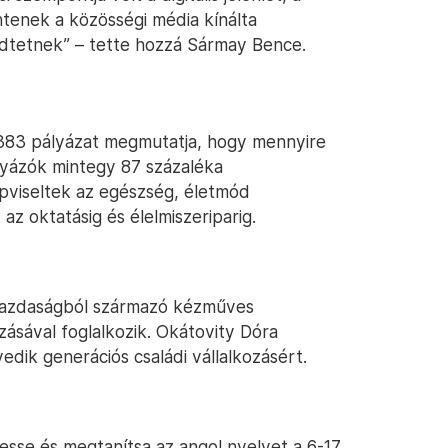
tenek a közösségi média kínálta
dtetnek” – tette hozzá Sármay Bence.
 383 pályázat megmutatja, hogy mennyire
lyázók mintegy 87 százaléka
épviseltek az egészség, életmód
 az oktatásig és élelmiszeriparig.
gazdaságból származó kézműves
ásával foglalkozik. Okátovity Dóra
edik generációs családi vállalkozásért.
esse és megtanítsa az angol nyelvet a 6-17