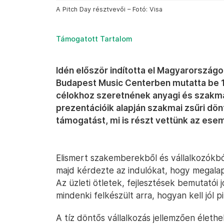
A Pitch Day résztvevői – Fotó: Visa
Támogatott Tartalom
Idén először indította el Magyarországo
Budapest Music Centerben mutatta be 10
célokhoz szeretnének anyagi és szakma
prezentációik alapján szakmai zsűri dönt
támogatást, mi is részt vettünk az ese
Elismert szakemberekből és vállalkozókból
majd kérdezte az indulókat, hogy megala
Az üzleti ötletek, fejlesztések bemutatói j
mindenki felkészült arra, hogyan kell jól p
A tíz döntős vállalkozás jellemzően élethe