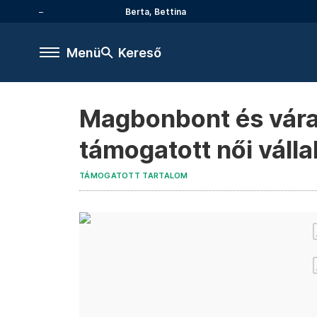
Berta, Bettina
Menü
Kereső
Magbonbont és váran
támogatott női váll
TÁMOGATOTT TARTALOM