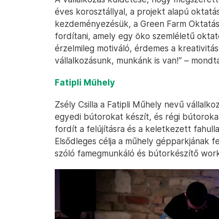
éves korosztállyal, a projekt alapú oktat
kezdeményezésük, a Green Farm Oktatás
fordítani, amely egy öko szemléletű oktató
érzelmileg motiváló, érdemes a kreativitás
vállalkozásunk, munkánk is van!” – mondta 
Fatipli Műhely
Zsély Csilla a Fatipli Műhely nevű vállal
egyedi bútorokat készít, és régi bútorokat
fordít a felújításra és a keletkezett fahull
Elsődleges célja a műhely gépparkjának f
szóló famegmunkáló és bútorkészítő work