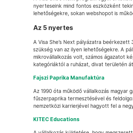
nyerteseink mind fontos eszközként tekin
lehetőségekre, sokan webshopot is műkö
Az 5 nyertes
A Visa She’s Next pályázatra beérkezett
szükség van az ilyen lehetőségekre. A pá
mikrovállalkozás volt, számos ágazatot k
kategóriáktól a ruházat, divat területén át
Fajszi Paprika Manufaktúra
Az 1990 óta működő vállalkozás magyar 
fűszerpaprika termesztésével és feldolgoz
nemzetközi karrierjével hagyott fel a negy
KITEC Educations
A vállalkozás küldetése, hogy megszerett