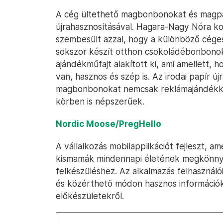
A cég ültethető magbonbonokat és magpap
újrahasznosításával. Hagara-Nagy Nóra ko
szembesült azzal, hogy a különböző cége
sokszor készít otthon csokoládébonbonoka
ajándékműfajt alakított ki, ami amellett, 
van, hasznos és szép is. Az irodai papír ú
magbonbonokat nemcsak reklámajándékként
körben is népszerűek.
Nordic Moose/PregHello
A vállalkozás mobilapplikációt fejleszt, 
kismamák mindennapi életének megkönnyí
felkészüléshez. Az alkalmazás felhasznál
és közérthető módon hasznos információk
előkészületekről.