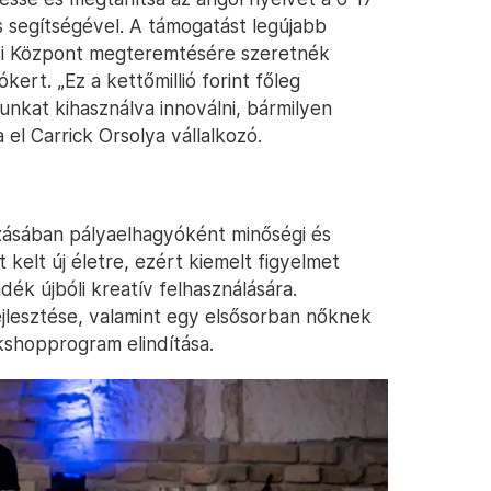
ás segítségével. A támogatást legújabb
i Központ megteremtésére szeretnék
kert. „Ez a kettőmillió forint főleg
unkat kihasználva innoválni, bármilyen
el Carrick Orsolya vállalkozó.
kozásában pályaelhagyóként minőségi és
 kelt új életre, ezért kiemelt figyelmet
adék újbóli kreatív felhasználására.
ejlesztése, valamint egy elsősorban nőknek
shopprogram elindítása.