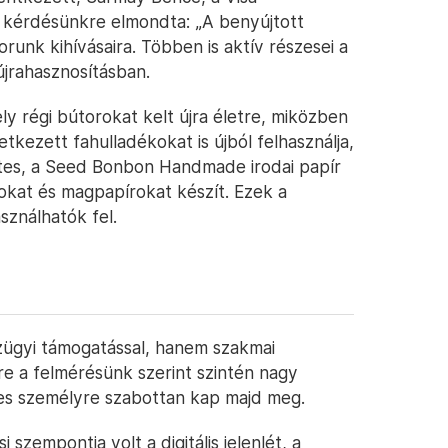
e kérdésünkre elmondta: „A benyújtott
runk kihívásaira. Többen is aktív részesei a
újrahasznosításban.
ly régi bútorokat kelt újra életre, miközben
letkezett fahulladékokat is újból felhasználja,
ztes, a Seed Bonbon Handmade irodai papír
okat és magpapírokat készít. Ezek a
ználhatók fel.
ügyi támogatással, hanem szakmai
mire a felmérésünk szerint szintén nagy
es személyre szabottan kap majd meg.
szempontja volt a digitális jelenlét, a