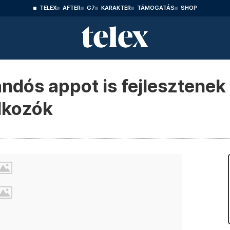
TELEX
AFTER
G7
KARAKTER
TÁMOGATÁS
SHOP
dós appot is fejlesztenek a
alkozók