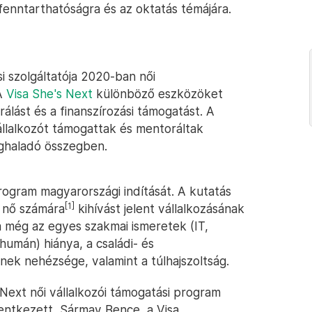
 fenntarthatóságra és az oktatás témájára.
ési szolgáltatója 2020-ban női
 A
Visa She's Next
különböző eszközöket
rálást és a finanszírozási támogatást. A
állalkozót támogattak és mentoráltak
meghaladó összegben.
ogram magyarországi indítását. A kutatás
[1]
 nő számára
kihívást jelent vállalkozásának
 még az egyes szakmai ismeretek (IT,
humán) hiánya, a családi- és
k nehézsége, valamint a túlhajszoltság.
 Next női vállalkozói támogatási program
lentkezett, Sármay Bence, a Visa