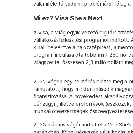
valamiféle társadalmi problémára, főleg a
Mi ez? Visa She’s Next
A Visa, a világ egyik vezető digitális fizet
vállalkozásfejlesztési programot indított.
kínál, beleértve a hálózatépítést, a mento
program indulása óta több mint 260 női v
világszerte, összesen 2,8 millió dollárt 
2022 végén egy felmérés előzte meg a pr
rámutatott, hogy minden második magyar
finanszírozása. A növekedést akadályozza
pénzügyi), illetve erőforrások (eszközök, 
munkakötelezettségek összeegyeztetéséne
2023 március végén indult el a Visa She’s
hazánkban. Közel négyszáz vállalkozás je