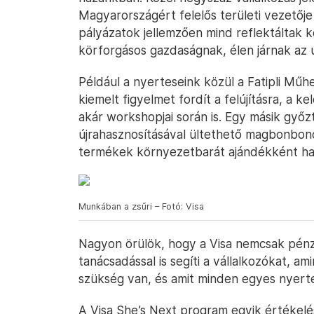
Magyarországért felelős területi vezetőj
pályázatok jellemzően mind reflektáltak ko
körforgásos gazdaságnak, élen járnak az 
Például a nyerteseink közül a Fatipli Műhe
kiemelt figyelmet fordít a felújításra, a ke
akár workshopjai során is. Egy másik győ
újrahasznosításával ültethető magbonbon
termékek környezetbarát ajándékként has
Munkában a zsűri – Fotó: Visa
Nagyon örülök, hogy a Visa nemcsak pénz
tanácsadással is segíti a vállalkozókat, a
szükség van, és amit minden egyes nyert
A Visa She’s Next program egyik értékelési 