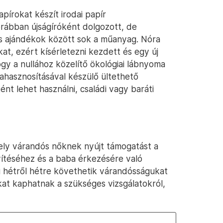
írokat készít irodai papír
rábban újságíróként dolgozott, de
s ajándékok között sok a műanyag. Nóra
t, ezért kísérletezni kezdett és egy új
hogy a nullához közelítő ökológiai lábnyoma
jrahasznosításával készülő ültethető
 lehet használni, családi vagy baráti
amely várandós nőknek nyújt támogatást a
téséhez és a baba érkezésére való
ói hétről hétre követhetik várandósságukat
at kaphatnak a szükséges vizsgálatokról,