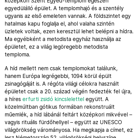
középkori Szent Egyed-templom egészen
egyedülálló épület. A templomhajó és a szentély
ugyanis az első emeleten vannak. A földszintet egy
hatalmas kapu foglalja el, ahol valaha szintén
üzletek voltak, ezen keresztül lehet belépni a hídra.
Ma egyébként a metodista egyház használja az
épületet, ez a világ legöregebb metodista
temploma.
A híd mellett nem csak templomokat találunk,
hanem Európa legrégebbi, 1094 körül épült
zsinagógáját is. A régóta világi célokra használt
épületet csak a 20. század végén fedezték fel újra,
a híres
erfurti zsidó kincslelettel
együtt. A
közelmúltban gótikus formában rekonstruált
műemlék, a híd lábánál feltárt középkori mikvével –
vagyis rituális fürdőhellyel – együtt az UNESCO
világörökség várományosa. Ha megkapja a címet, ez
lesz Németország 52. világörökségi helyszíne.