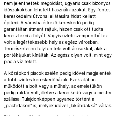
nem jelenthettek megoldást, ugyanis csak bizonyos
időszakokban lehetett használni azokat. Egy fontos
kereskedelmi útvonal ellátására hidat kellett
építeni. A városba érkező kereskedő pedig
garantáltan átment rajtuk, hiszen csak ott tudta
keresztezni a folyót. Vagyis üzleti szempontból ez
volt a legértékesebb hely az egész városban.
Természetesen folyton tele volt árusokkal, akik a
portékájukat kínálták. Az egész olyan volt, mint egy
piac a víz felett.
A középkori piacok szélén pedig idővel megjelentek
a többszintes kereskedőházak. Ezek aljában
működött a bolt vagy a műhely, az emeletükön
pedig raktár volt, illetve a kereskedő vagy a mester
szállása. Tulajdonképpen ugyanez történt a
„piachidakon” is, melyek idővel „lakóhidakká” váltak.