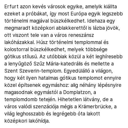
Erfurt azon kevés városok egyike, amelyik kiállta
ezeket a próbákat, így most Európa egyik legszebb
történelmi magjával büszkélkedhet. Idehaza egy
megmaradt középkori ablakkerettől is lázba jövök,
ott viszont tele van a város reneszánsz
lakóházakkal. Húsz történelmi templommal és
kolostorral büszkélkedhet, melyek többsége
gótikus stílusú. Az utóbbiak közül a két leghíresebb
a lenyűgöző Szűz Mária-katedrális és mellette a
Szent Szeverin-templom. Egyedülálló a világon,
hogy két ilyen hatalmas gótikus templomot ennyire
közel építsenek egymáshoz: alig néhány lépésnyire
magasodnak egymástól a Domplatzon, a
templomdomb tetején. Hihetetlen látvány, de a
város valódi szenzációja mégis a Krämerbrücke, a
világ leghosszabb és legrégebb óta lakott
középkori lakóhídja.