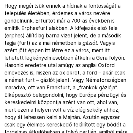
Hogy megértsük ennek a hídnak a fontosságát a
település életében, érdemes a város nevére
gondolnunk. Erfurtot már a 700-as években is
említik Erphesfurt alakban. A kifejezés első fele
(erphes) állítólag barna vizet jelent, de a második
tagja (furt) az a mai németben is
gázlót
. Vagyis
azért jött éppen itt létre ez a város, mert itt
lehetett legkényelmesebben átkelni a Gera folyón.
Hasonló eredetre utal amúgy az angliai Oxford
elnevezés is, hiszen az ox ökröt, a ford – akár csak
a német furt – gázlót jelent. Vagy Németországban
maradva, ott van Frankfurt, a „frankok gázlója”.
Elképesztő belegondolni, hogy Európa pénzügyi és
kereskedelmi központja azért van ott, ahol van,
mert ezen a helyen volt a víz elég sekély ahhoz,
hogy át lehessen kelni a Majnán. Azután egyszer
csak egy élelmes kereskedő felállított egy bódét a
forgalmas átkelőhelyen a folyó partján, amiből mára