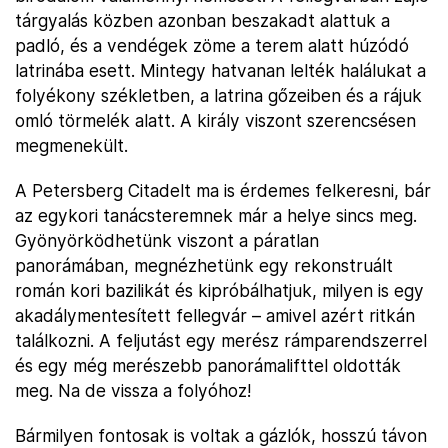
tárgyalás közben azonban beszakadt alattuk a
padló, és a vendégek zöme a terem alatt húzódó
latrinába esett. Mintegy hatvanan lelték halálukat a
folyékony székletben, a latrina gőzeiben és a rájuk
omló törmelék alatt. A király viszont szerencsésen
megmenekült.
A Petersberg Citadelt ma is érdemes felkeresni, bár
az egykori tanácsteremnek már a helye sincs meg.
Gyönyörködhetünk viszont a páratlan
panorámában, megnézhetünk egy rekonstruált
román kori bazilikát és kipróbálhatjuk, milyen is egy
akadálymentesített fellegvár – amivel azért ritkán
találkozni. A feljutást egy merész rámparendszerrel
és egy még merészebb panorámalifttel oldották
meg. Na de vissza a folyóhoz!
Bármilyen fontosak is voltak a gázlók, hosszú távon