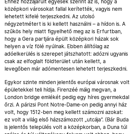
Ehhez hozzájárult egyesek szerint az is, hogy a
középkori városokat fallal kerítették, vagyis nem
lehetett kifelé terjeszkedni. Az utolsó
négyzetmétert is ki kellett használni – a hídon is. A
szűkös hely miatt figyelhető meg az is Erfurtban,
hogy a Gera partjára épült középkori házak sok
helyen a víz fölé nyúlnak. Ebben állítólag az
adóelkerülés is szerepet játszhatott: adózni ugyanis
csak az elfoglalt földterület után kellett, a
levegőben már adómentesen lehetett terjeszkedni.
Egykor szinte minden jelentős európai városnak volt
épületekkel teli hídja. Firenzéé máig megvan, a
London bridge emlékét pedig egy híres gyermekdal
őrzi. A párizsi Pont Notre-Dame-on pedig annyi ház
volt, hogy 1512-ben meg kellett számozni azokat:
ez volt a világ első házszámozott „utcája”. (Bár Buda
is jelentős település volt a középkorban, a Duna túl