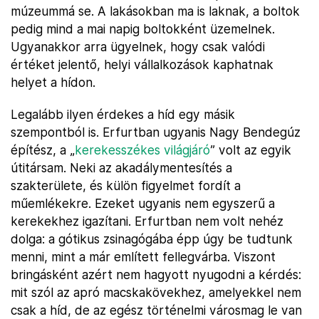
múzeummá se. A lakásokban ma is laknak, a boltok
pedig mind a mai napig boltokként üzemelnek.
Ugyanakkor arra ügyelnek, hogy csak valódi
értéket jelentő, helyi vállalkozások kaphatnak
helyet a hídon.
Legalább ilyen érdekes a híd egy másik
szempontból is. Erfurtban ugyanis Nagy Bendegúz
építész, a „
kerekesszékes világjáró
” volt az egyik
útitársam. Neki az akadálymentesítés a
szakterülete, és külön figyelmet fordít a
műemlékekre. Ezeket ugyanis nem egyszerű a
kerekekhez igazítani. Erfurtban nem volt nehéz
dolga: a gótikus zsinagógába épp úgy be tudtunk
menni, mint a már említett fellegvárba. Viszont
bringásként azért nem hagyott nyugodni a kérdés:
mit szól az apró macskakövekhez, amelyekkel nem
csak a híd, de az egész történelmi városmag le van