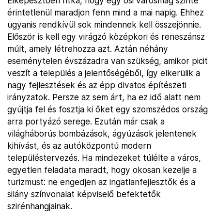
Elképesztően ritka, hogy egy ősi városmag szinte
érintetlenül maradjon fenn mind a mai napig. Ehhez
ugyanis rendkívül sok mindennek kell összejönnie.
Először is kell egy virágzó középkori és reneszánsz
múlt, amely létrehozza azt. Aztán néhány
eseménytelen évszázadra van szükség, amikor picit
veszít a település a jelentőségéből, így elkerülik a
nagy fejlesztések és az épp divatos építészeti
irányzatok. Persze az sem árt, ha ez idő alatt nem
gyújtja fel és fosztja ki őket egy szomszédos ország
arra portyázó serege. Ezután már csak a
világháborús bombázások, ágyúzások jelentenek
kihívást, és az autóközpontú modern
településtervezés. Ha mindezeket túlélte a város,
egyetlen feladata maradt, hogy okosan kezelje a
turizmust: ne engedjen az ingatlanfejlesztők és a
silány színvonalat képviselő befektetők
szirénhangjainak.