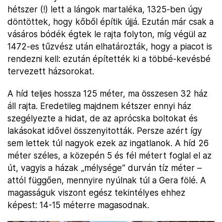
hétszer (!) lett a lángok martaléka, 1325-ben úgy
döntöttek, hogy kőből építik újjá. Ezután már csak a
vásáros bódék égtek le rajta folyton, míg végül az
1472-es tűzvész után elhatározták, hogy a piacot is
rendezni kell: ezután építették ki a többé-kevésbé
tervezett házsorokat.
A híd teljes hossza 125 méter, ma összesen 32 ház
áll rajta. Eredetileg majdnem kétszer ennyi ház
szegélyezte a hidat, de az aprócska boltokat és
lakásokat idővel összenyitották. Persze azért így
sem lettek túl nagyok ezek az ingatlanok. A híd 26
méter széles, a közepén 5 és fél métert foglal el az
út, vagyis a házak „mélysége” durván tíz méter –
attól függően, mennyire nyúlnak túl a Gera fölé. A
magasságuk viszont egész tekintélyes ehhez
képest: 14-15 méterre magasodnak.