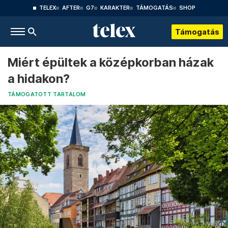
TELEX
AFTER
G7
KARAKTER
TÁMOGATÁS
SHOP
Támogatás
Miért épültek a középkorban házak
a hidakon?
TÁMOGATOTT TARTALOM