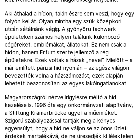
Aki áthalad a hídon, talán észre sem veszi, hogy egy
folyón kel át. Olyan mintha egy szűk középkori
utcán sétálnánk végig. A gyönyörű fachwerk
épületeken számos helyen találunk különböző
cégéreket, emblémákat, állatokat. Ez nem csak a
hídon, hanem Erfurt szerte jellemző a régi
épületekre. Ezek voltak a házak „nevei”. Mielőtt – a
már említett párizsi híd nyomán – az egész világon
bevezették volna a házszámozást, ezek alapján
lehetett beazonosítani az egyes lakóingatlanokat.
Magyarországról nézve irigylésre méltó a híd
kezelése is. 1996 óta egy önkormányzati alapítvány,
a Stiftung Krämerbrücke ügyeli a műemléket.
Szigorú szabályozással tartják meg a kényes
egyensúlyt, hogy a híd ne váljon se az önös üzleti
érdekek martalékává, de ne üresedjék ki lélektelen