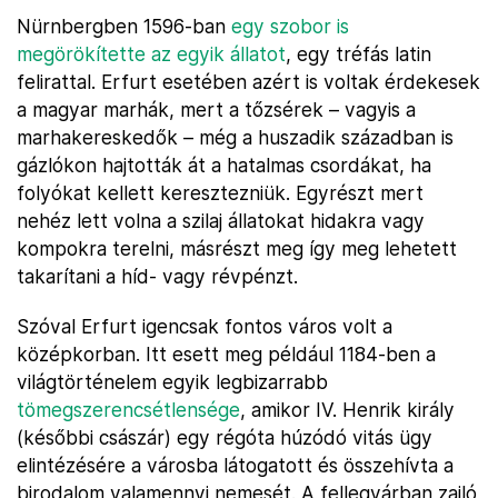
Nürnbergben 1596-ban
egy szobor is
megörökítette az egyik állatot
, egy tréfás latin
felirattal. Erfurt esetében azért is voltak érdekesek
a magyar marhák, mert a tőzsérek – vagyis a
marhakereskedők – még a huszadik században is
gázlókon hajtották át a hatalmas csordákat, ha
folyókat kellett keresztezniük. Egyrészt mert
nehéz lett volna a szilaj állatokat hidakra vagy
kompokra terelni, másrészt meg így meg lehetett
takarítani a híd- vagy révpénzt.
Szóval Erfurt igencsak fontos város volt a
középkorban. Itt esett meg például 1184-ben a
világtörténelem egyik legbizarrabb
tömegszerencsétlensége
, amikor IV. Henrik király
(későbbi császár) egy régóta húzódó vitás ügy
elintézésére a városba látogatott és összehívta a
birodalom valamennyi nemesét. A fellegvárban zajló