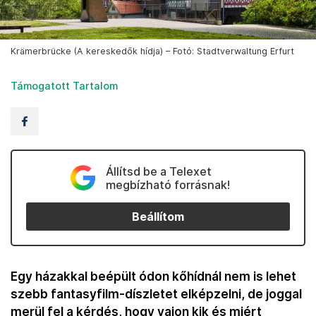
Krämerbrücke (A kereskedők hídja) – Fotó: Stadtverwaltung Erfurt
Támogatott Tartalom
Állítsd be a Telexet
megbízható forrásnak!
Beállítom
Egy házakkal beépült ódon kőhídnál nem is lehet
szebb fantasyfilm-díszletet elképzelni, de joggal
merül fel a kérdés, hogy vajon kik és miért