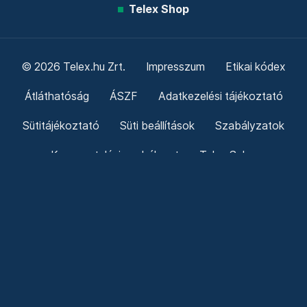
Telex Shop
© 2026 Telex.hu Zrt.
Impresszum
Etikai kódex
Átláthatóság
ÁSZF
Adatkezelési tájékoztató
Sütitájékoztató
Süti beállítások
Szabályzatok
Kommentelési szabályzat
Telex Sales