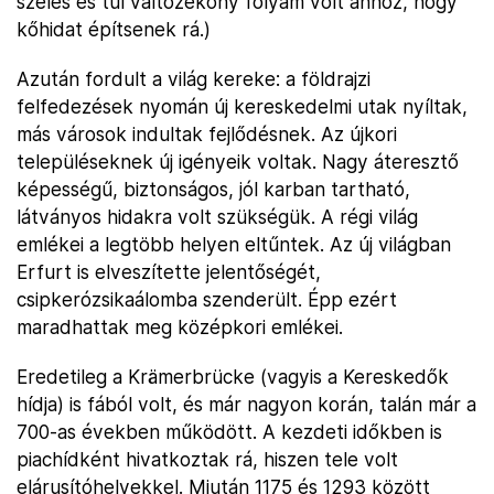
széles és túl változékony folyam volt ahhoz, hogy
kőhidat építsenek rá.)
Azután fordult a világ kereke: a földrajzi
felfedezések nyomán új kereskedelmi utak nyíltak,
más városok indultak fejlődésnek. Az újkori
településeknek új igényeik voltak. Nagy áteresztő
képességű, biztonságos, jól karban tartható,
látványos hidakra volt szükségük. A régi világ
emlékei a legtöbb helyen eltűntek. Az új világban
Erfurt is elveszítette jelentőségét,
csipkerózsikaálomba szenderült. Épp ezért
maradhattak meg középkori emlékei.
Eredetileg a Krämerbrücke (vagyis a Kereskedők
hídja) is fából volt, és már nagyon korán, talán már a
700-as években működött. A kezdeti időkben is
piachídként hivatkoztak rá, hiszen tele volt
elárusítóhelyekkel. Miután 1175 és 1293 között