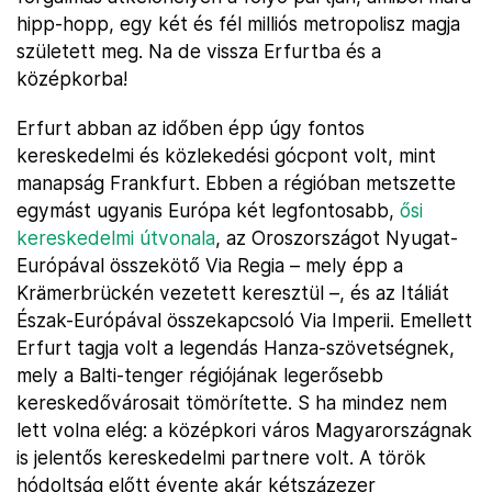
hipp-hopp, egy két és fél milliós metropolisz magja
született meg. Na de vissza Erfurtba és a
középkorba!
Erfurt abban az időben épp úgy fontos
kereskedelmi és közlekedési gócpont volt, mint
manapság Frankfurt. Ebben a régióban metszette
egymást ugyanis Európa két legfontosabb,
ősi
kereskedelmi útvonala
, az Oroszországot Nyugat-
Európával összekötő Via Regia – mely épp a
Krämerbrückén vezetett keresztül –, és az Itáliát
Észak-Európával összekapcsoló Via Imperii. Emellett
Erfurt tagja volt a legendás Hanza-szövetségnek,
mely a Balti-tenger régiójának legerősebb
kereskedővárosait tömörítette. S ha mindez nem
lett volna elég: a középkori város Magyarországnak
is jelentős kereskedelmi partnere volt. A török
hódoltság előtt évente akár kétszázezer