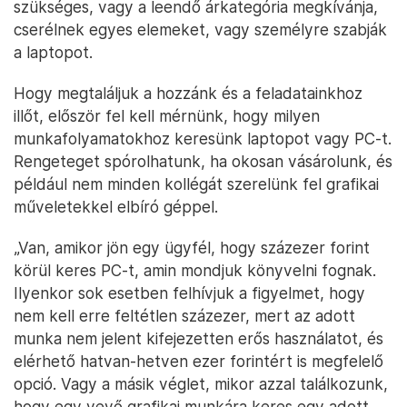
szükséges, vagy a leendő árkategória megkívánja,
cserélnek egyes elemeket, vagy személyre szabják
a laptopot.
Hogy megtaláljuk a hozzánk és a feladatainkhoz
illőt, először fel kell mérnünk, hogy milyen
munkafolyamatokhoz keresünk laptopot vagy PC-t.
Rengeteget spórolhatunk, ha okosan vásárolunk, és
például nem minden kollégát szerelünk fel grafikai
műveletekkel elbíró géppel.
„Van, amikor jön egy ügyfél, hogy százezer forint
körül keres PC-t, amin mondjuk könyvelni fognak.
Ilyenkor sok esetben felhívjuk a figyelmet, hogy
nem kell erre feltétlen százezer, mert az adott
munka nem jelent kifejezetten erős használatot, és
elérhető hatvan-hetven ezer forintért is megfelelő
opció. Vagy a másik véglet, mikor azzal találkozunk,
hogy egy vevő grafikai munkára keres egy adott