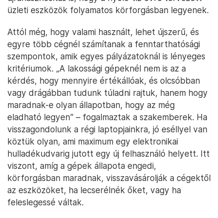
üzleti eszközök folyamatos körforgásban legyenek.
Attól még, hogy valami használt, lehet újszerű, és
egyre több cégnél számítanak a fenntarthatósági
szempontok, amik egyes pályázatoknál is lényeges
kritériumok. „A lakossági gépeknél nem is az a
kérdés, hogy mennyire értékállóak, és olcsóbban
vagy drágábban tudunk túladni rajtuk, hanem hogy
maradnak-e olyan állapotban, hogy az még
eladható legyen” – fogalmaztak a szakemberek. Ha
visszagondolunk a régi laptopjainkra, jó eséllyel van
köztük olyan, ami maximum egy elektronikai
hulladékudvarig jutott egy új felhasználó helyett. Itt
viszont, amíg a gépek állapota engedi,
körforgásban maradnak, visszavásárolják a cégektől
az eszközöket, ha lecserélnék őket, vagy ha
feleslegessé váltak.