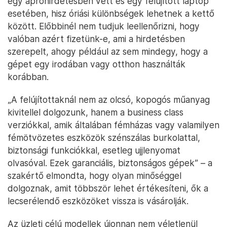
egy apróhirdetésben vett és egy felújított laptop
esetében, hisz óriási különbségek lehetnek a kettő
között. Előbbinél nem tudjuk leellenőrizni, hogy
valóban azért fizetünk-e, ami a hirdetésben
szerepelt, ahogy például az sem mindegy, hogy a
gépet egy irodában vagy otthon használták
korábban.
„A felújítottaknál nem az olcsó, kopogós műanyag
kivitellel dolgozunk, hanem a business class
verziókkal, amik általában fémházas vagy valamilyen
fémötvözetes eszközök szénszálas burkolattal,
biztonsági funkciókkal, esetleg ujjlenyomat
olvasóval. Ezek garanciális, biztonságos gépek” – a
szakértő elmondta, hogy olyan minőséggel
dolgoznak, amit többször lehet értékesíteni, ők a
lecserélendő eszközöket vissza is vásárolják.
Az üzleti célú modellek újonnan nem véletlenül