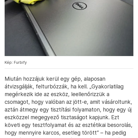
Kép: Furbify
Miután hozzájuk kerül egy gép, alaposan
átvizsgálják, felturbózzák, ha kell. „Gyakorlatilag
megérkezik ide az eszköz, leellenőrizzük a
csomagot, hogy valóban az jött-e, amit vásároltunk,
aztán átmegy egy tisztítási folyamaton, hogy egy új
eszközzel megegyező tisztaságot kapjunk. Ezt
követi egy tesztfolyamat és az esztétikai besorolás,
hogy mennyire karcos, esetleg törött” – ha pedig