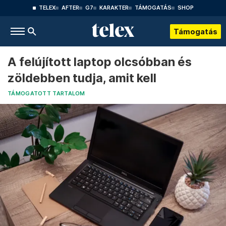
TELEX
AFTER
G7
KARAKTER
TÁMOGATÁS
SHOP
Támogatás
A felújított laptop olcsóbban és
zöldebben tudja, amit kell
TÁMOGATOTT TARTALOM