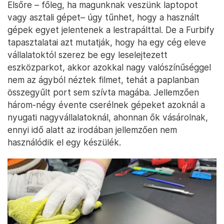
Elsőre – főleg, ha magunknak veszünk laptopot
vagy asztali gépet– úgy tűnhet, hogy a használt
gépek egyet jelentenek a lestrapálttal. De a Furbify
tapasztalatai azt mutatják, hogy ha egy cég eleve
vállalatoktól szerez be egy leselejtezett
eszközparkot, akkor azokkal nagy valószínűséggel
nem az ágyból néztek filmet, tehát a paplanban
összegyűlt port sem szívta magába. Jellemzően
három-négy évente cserélnek gépeket azoknál a
nyugati nagyvállalatoknál, ahonnan ők vásárolnak,
ennyi idő alatt az irodában jellemzően nem
használódik el egy készülék.