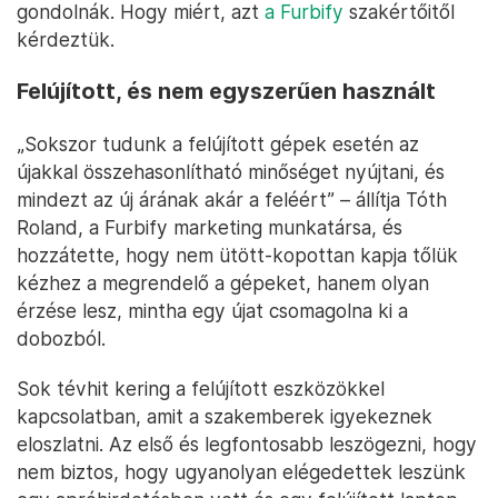
gondolnák. Hogy miért, azt
a Furbify
szakértőitől
kérdeztük.
Felújított, és nem egyszerűen használt
„Sokszor tudunk a felújított gépek esetén az
újakkal összehasonlítható minőséget nyújtani, és
mindezt az új árának akár a feléért” – állítja Tóth
Roland, a Furbify marketing munkatársa, és
hozzátette, hogy nem ütött-kopottan kapja tőlük
kézhez a megrendelő a gépeket, hanem olyan
érzése lesz, mintha egy újat csomagolna ki a
dobozból.
Sok tévhit kering a felújított eszközökkel
kapcsolatban, amit a szakemberek igyekeznek
eloszlatni. Az első és legfontosabb leszögezni, hogy
nem biztos, hogy ugyanolyan elégedettek leszünk