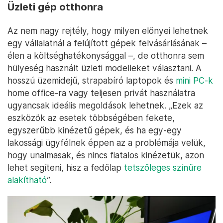
Üzleti gép otthonra
Az nem nagy rejtély, hogy milyen előnyei lehetnek
egy vállalatnál a felújított gépek felvásárlásának –
élen a költséghatékonysággal –, de otthonra sem
hülyeség használt üzleti modelleket választani. A
hosszú üzemidejű, strapabíró laptopok és
mini PC-k
home office-ra vagy teljesen privát használatra
ugyancsak ideális megoldások lehetnek. „Ezek az
eszközök az esetek többségében fekete,
egyszerűbb kinézetű gépek, és ha egy-egy
lakossági ügyfélnek éppen az a problémája velük,
hogy unalmasak, és nincs fiatalos kinézetük, azon
lehet segíteni, hisz a fedőlap
tetszőleges színűre
alakítható
”.