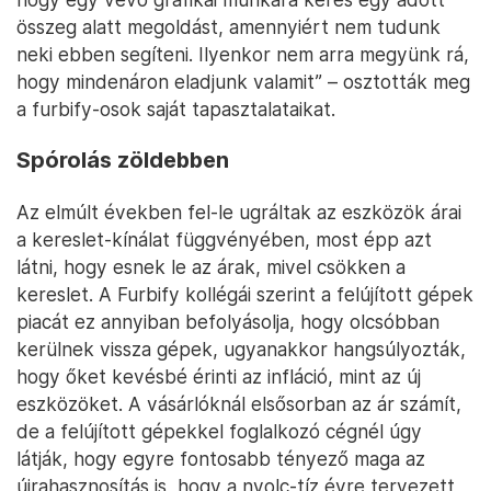
összeg alatt megoldást, amennyiért nem tudunk
neki ebben segíteni. Ilyenkor nem arra megyünk rá,
hogy mindenáron eladjunk valamit” – osztották meg
a furbify-osok saját tapasztalataikat.
Spórolás zöldebben
Az elmúlt években fel-le ugráltak az eszközök árai
a kereslet-kínálat függvényében, most épp azt
látni, hogy esnek le az árak, mivel csökken a
kereslet. A Furbify kollégái szerint a felújított gépek
piacát ez annyiban befolyásolja, hogy olcsóbban
kerülnek vissza gépek, ugyanakkor hangsúlyozták,
hogy őket kevésbé érinti az infláció, mint az új
eszközöket. A vásárlóknál elsősorban az ár számít,
de a felújított gépekkel foglalkozó cégnél úgy
látják, hogy egyre fontosabb tényező maga az
újrahasznosítás is, hogy a nyolc-tíz évre tervezett