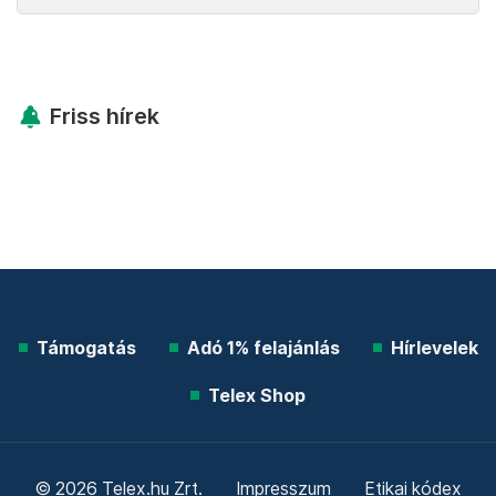
Friss hírek
Támogatás
Adó 1% felajánlás
Hírlevelek
Telex Shop
© 2026 Telex.hu Zrt.
Impresszum
Etikai kódex