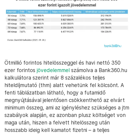
Ötmillió forintos hitelösszeggel és havi nettó 350
ezer forintos
jövedelemmel
számolva a Bank360.hu
kalkulátora szerint már 8 százalékos teljes
hiteldíjmutató (thm) alatt vehetünk fel kölcsönt. A
fenti táblázatban látható, hogy a futamidő
megnyújtásával jelentősen csökkenthető az elvárt
minimum összeg, ami az igényléshez szükséges a jtm
szabályok alapján, ez azonban plusz költséget von
maga után, hiszen a felvett hitelösszeg után
hosszabb ideig kell kamatot fizetni – a teljes