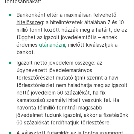
fontosabbakat:
Bankonként eltér a maximálisan felvehető
hitelösszeg
: a hitelintézetek általában 7 és 10
millió forint között húzzák meg a határt, de ez
függhet az igazolt jövedelemtől is – ennek
érdemes
utánanézni
, mielőtt kiválasztjuk a
bankot.
Igazolt nettó jövedelem összege
: az
úgynevezett jövedelemarányos
törlesztőrészlet mutató (jtm) szerint a havi
törlesztőrészlet nem haladhatja meg az igazolt
nettó jövedelem 50 százalékát, ha fix
kamatozású személyi hitelt veszünk fel. Ha
havonta félmillió forintnál magasabb
jövedelmet tudunk igazolni, akkor a fizetésünk
60 százalékát fordíthatjuk törlesztésre.
A választott futamidő
: az is fontos szempont