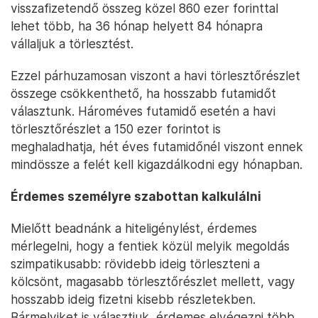
visszafizetendő összeg közel 860 ezer forinttal
lehet több, ha 36 hónap helyett 84 hónapra
vállaljuk a törlesztést.
Ezzel párhuzamosan viszont a havi törlesztőrészlet
összege csökkenthető, ha hosszabb futamidőt
választunk. Hároméves futamidő esetén a havi
törlesztőrészlet a 150 ezer forintot is
meghaladhatja, hét éves futamidőnél viszont ennek
mindössze a felét kell kigazdálkodni egy hónapban.
Érdemes személyre szabottan kalkulálni
Mielőtt beadnánk a hiteligénylést, érdemes
mérlegelni, hogy a fentiek közül melyik megoldás
szimpatikusabb: rövidebb ideig törleszteni a
kölcsönt, magasabb törlesztőrészlet mellett, vagy
hosszabb ideig fizetni kisebb részletekben.
Bármelyiket is választjuk, érdemes elvégezni több