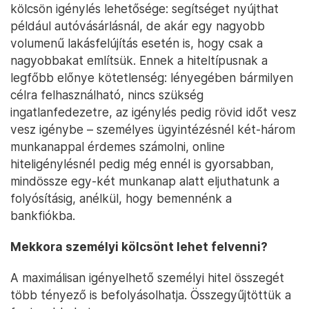
kölcsön igénylés lehetősége: segítséget nyújthat
például autóvásárlásnál, de akár egy nagyobb
volumenű lakásfelújítás esetén is, hogy csak a
nagyobbakat említsük. Ennek a hiteltípusnak a
legfőbb előnye kötetlenség: lényegében bármilyen
célra felhasználható, nincs szükség
ingatlanfedezetre, az igénylés pedig rövid időt vesz
vesz igénybe – személyes ügyintézésnél két-három
munkanappal érdemes számolni, online
hiteligénylésnél pedig még ennél is gyorsabban,
mindössze egy-két munkanap alatt eljuthatunk a
folyósításig, anélkül, hogy bemennénk a
bankfiókba.
Mekkora személyi kölcsönt lehet felvenni?
A maximálisan igényelhető személyi hitel összegét
több tényező is befolyásolhatja. Összegyűjtöttük a