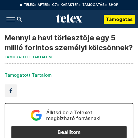
TELEX
AFTER
G7
KARAKTER
TÁMOGATÁS
SHOP
Támogatás
Mennyi a havi törlesztője egy 5
millió forintos személyi kölcsönnek?
TÁMOGATOTT TARTALOM
Támogatott Tartalom
Állítsd be a Telexet
megbízható forrásnak!
Beállítom