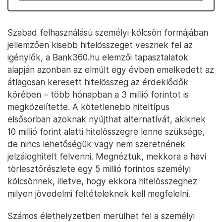
Szabad felhasználású személyi kölcsön formájában
jellemzően kisebb hitelösszeget vesznek fel az
igénylők, a Bank360.hu elemzői tapasztalatok
alapján azonban az elmúlt egy évben emelkedett az
átlagosan keresett hitelösszeg az érdeklődők
körében – több hónapban a 3 millió forintot is
megközelítette. A kötetlenebb hiteltípus
elsősorban azoknak nyújthat alternatívát, akiknek
10 millió forint alatti hitelösszegre lenne szüksége,
de nincs lehetőségük vagy nem szeretnének
jelzáloghitelt felvenni. Megnéztük, mekkora a havi
törlesztőrészlete egy 5 millió forintos személyi
kölcsönnek, illetve, hogy ekkora hitelösszeghez
milyen jövedelmi feltételeknek kell megfelelni.
Számos élethelyzetben merülhet fel a személyi