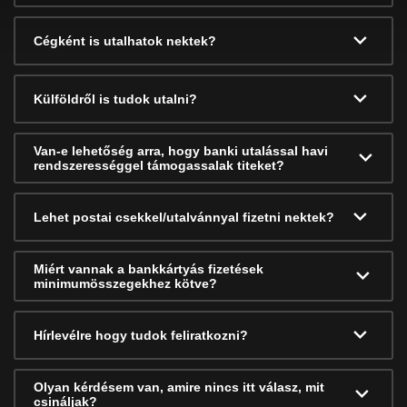
Cégként is utalhatok nektek?
Külföldről is tudok utalni?
Van-e lehetőség arra, hogy banki utalással havi
rendszerességgel támogassalak titeket?
Lehet postai csekkel/utalvánnyal fizetni nektek?
Miért vannak a bankkártyás fizetések
minimumösszegekhez kötve?
Hírlevélre hogy tudok feliratkozni?
Olyan kérdésem van, amire nincs itt válasz, mit
csináljak?