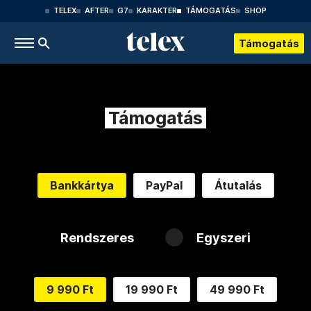
TELEX
AFTER
G7
KARAKTER
TÁMOGATÁS
SHOP
Támogatás
Támogatás
Bankkártya
PayPal
Átutalás
Rendszeres
Egyszeri
9 990 Ft
19 990 Ft
49 990 Ft