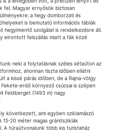
is a levegőben volt, a precízen lenyírt és
ak fel. Magyar ernyősök biztosan
rülményekre: a hegy domborzati és
llóhelyeket is bemutató információs táblák
ó hegyimentő szolgálat is rendelkezésre áll.
y elrontott felszállás miatt a fák közé
tunk neki a folytatásnak széles sétaúton az
atformhoz, ahonnan tiszta időben ellátni
lt a kissé párás időben, de a Rajna-völgy
 Fekete-erdő környező csúcsai is szépen
eli Feldberget (1493 m) nagy
.
ely következett, ami egyben sziklamászó
 A 15-20 méter magas gránitsziklák
. A túraútvonalunk több kis turistaház