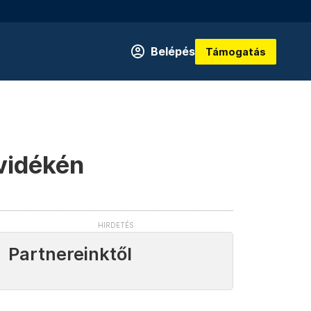
Belépés
Támogatás
vidékén
Partnereinktől