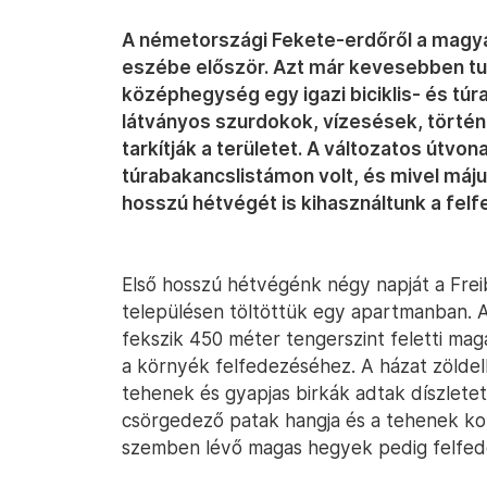
A németországi Fekete-erdőről a magyar
eszébe először. Azt már kevesebben tu
középhegység egy igazi biciklis- és tú
látványos szurdokok, vízesések, törté
tarkítják a területet. A változatos útvon
túrabakancslistámon volt, és mivel máj
hosszú hétvégét is kihasználtunk a fel
Első hosszú hétvégénk négy napját a Frei
településen töltöttük egy apartmanban. A
fekszik 450 méter tengerszint feletti mag
a környék felfedezéséhez. A házat zöldel
tehenek és gyapjas birkák adtak díszlete
csörgedező patak hangja és a tehenek kol
szemben lévő magas hegyek pedig felfede