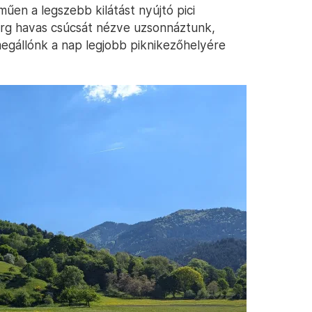
műen a legszebb kilátást nyújtó pici
rg havas csúcsát nézve uzsonnáztunk,
gállónk a nap legjobb piknikezőhelyére