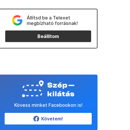
Állítsd be a Telexet
megbízható forrásnak!
Beállítom
Kövess minket Facebookon is!
Követem!