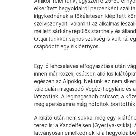
Amikor felértünk, egyszerre 25-30 ernyős 
elkerített hegyoldalról percenként szállt
irigykednének a tökéletesen kiépített kö
szélviszonyait, valamint az alkalmas leszá
mellett sárkányrepülős starthely és álland
Ottjártunkkor sajnos szükség is volt rá: eg
csapódott egy siklóernyős.
Egy jó lencseleves elfogyasztása után vág
innen már közeli, csúcson álló kis kilátópl
egészen az Alpokig. Nekünk ez nem sikerü
túloldalán magasodó Vogéz-hegylánc és a
látszottak. A legmagasabb csúcsot, a köz
meglepetésemre még hófoltok borították
A kilátó után nem sokkal még egy kilátóh
terep is: a Kandelfelsen (Gyertya-szikla).
látványosan emelkednek ki a hegyoldalból