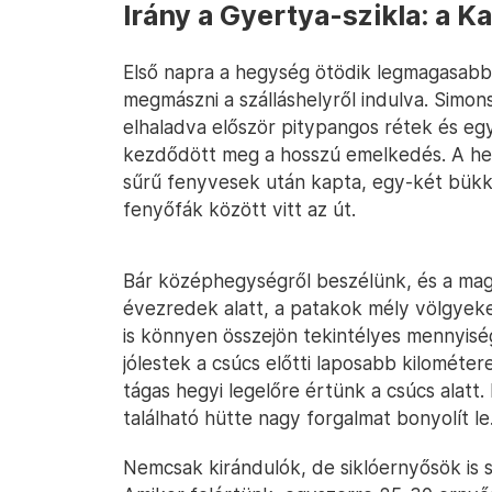
Irány a Gyertya-szikla: a K
Első napra a hegység ötödik legmagasabb
megmászni a szálláshelyről indulva. Simonsw
elhaladva először pitypangos rétek és egy 
kezdődött meg a hosszú emelkedés. A heg
sűrű fenyvesek után kapta, egy-két bükkö
fenyőfák között vitt az út.
Bár középhegységről beszélünk, és a mag
évezredek alatt, a patakok mély völgyeket
is könnyen összejön tekintélyes mennyisé
jólestek a csúcs előtti laposabb kilométer
tágas hegyi legelőre értünk a csúcs alatt. 
található hütte nagy forgalmat bonyolít le
Nemcsak kirándulók, de siklóernyősök is 