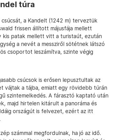
andel túra
 csúcsát, a Kandelt (1242 m) terveztük
ald frissen állított májusfája mellett
kis patak mellett vitt a turistaút, ezután
ység a nevét a messziről sötétnek látszó
s csoportot leszámítva, szinte végig
asabb csúcsok is erősen lepusztultak az
 vájtak a tájba, emiatt egy rövidebb túrán
gű szintemelkedés. A fárasztó kaptató után
ek, majd hirtelen kitárult a panoráma és
Idáig országút is felvezet, ezért az itt
.
szép számmal megfordulnak, ha jó az idő.