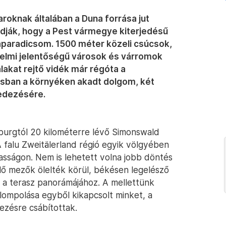
oknak általában a Duna forrása jut
dják, hogy a Pest vármegye kiterjedésű
raparadicsom. 1500 méter közeli csúcsok,
nelmi jelentőségű városok és várromok
alakat rejtő vidék már régóta a
usban a környéken akadt dolgom, két
fedezésére.
burgtól 20 kilométerre lévő Simonswald
 falu Zweitälerland régió egyik völgyében
asságon. Nem is lehetett volna jobb döntés
lő mezők ölelték körül, békésen legelésző
t a terasz panorámájához. A mellettünk
ompolása egyből kikapcsolt minket, a
zésre csábítottak.