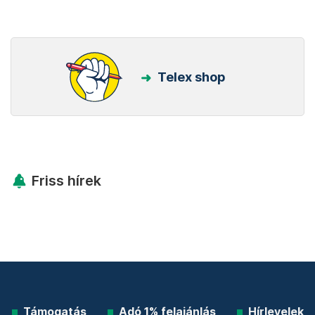
Telex shop
Friss hírek
Támogatás
Adó 1% felajánlás
Hírlevelek