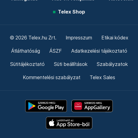
Telex Shop
© 2026 Telex.hu Zrt.
Impresszum
Etikai kódex
Átláthatóság
ÁSZF
Adatkezelési tájékoztató
Sütitájékoztató
Süti beállítások
Szabályzatok
Kommentelési szabályzat
Telex Sales