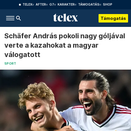
TELEX
AFTER
G7
KARAKTER
TÁMOGATÁS
SHOP
Támogatás
Schäfer András pokoli nagy góljával
verte a kazahokat a magyar
válogatott
SPORT