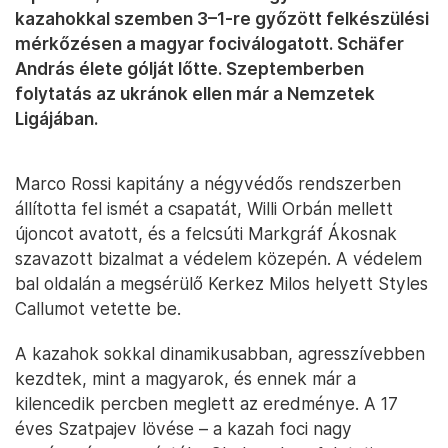
kazahokkal szemben 3–1-re győzött felkészülési
mérkőzésen a magyar fociválogatott. Schäfer
András élete gólját lőtte. Szeptemberben
folytatás az ukránok ellen már a Nemzetek
Ligájában.
Marco Rossi kapitány a négyvédős rendszerben
állította fel ismét a csapatát, Willi Orbán mellett
újoncot avatott, és a felcsúti Markgráf Ákosnak
szavazott bizalmat a védelem közepén. A védelem
bal oldalán a megsérülő Kerkez Milos helyett Styles
Callumot vetette be.
A kazahok sokkal dinamikusabban, agresszívebben
kezdtek, mint a magyarok, és ennek már a
kilencedik percben meglett az eredménye. A 17
éves Szatpajev lövése – a kazah foci nagy