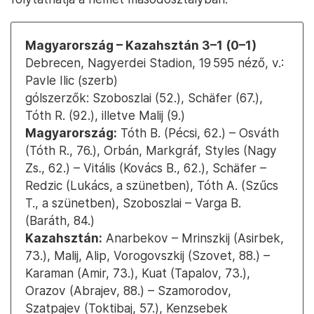
Magyarország – Kazahsztán 3–1 (0–1)
Debrecen, Nagyerdei Stadion, 19 595 néző, v.:
Pavle Ilic (szerb)
gólszerzők: Szoboszlai (52.), Schäfer (67.),
Tóth R. (92.), illetve Malij (9.)
Magyarország:
Tóth B. (Pécsi, 62.) – Osváth
(Tóth R., 76.), Orbán, Markgráf, Styles (Nagy
Zs., 62.) – Vitális (Kovács B., 62.), Schäfer –
Redzic (Lukács, a szünetben), Tóth A. (Szűcs
T., a szünetben), Szoboszlai – Varga B.
(Baráth, 84.)
Kazahsztán:
Anarbekov – Mrinszkij (Asirbek,
73.), Malij, Alip, Vorogovszkij (Szovet, 88.) –
Karaman (Amir, 73.), Kuat (Tapalov, 73.),
Orazov (Abrajev, 88.) – Szamorodov,
Szatpajev (Toktibaj, 57.), Kenzsebek