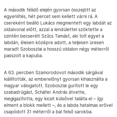
A második félidő elején gyorsan összejött az
egyenlítés, hét percet sem kellett várni rá. A
csereként beálló Lukács megmentett egy labdát az
oldalvonal előtt, azzal a lendülettel szöktette a
szintén becserélt Szűcs Tamást, aki tolt egyet a
labdán, élesen középre adott, a teljesen üresen
maradt Szoboszlai a hosszú oldalon négy méterről
passzolt a kapuba.
A 63. percben Szamorodovot második sárgával
kiállították, az emberelőnyt gyorsan kihasználta a
magyar válogatott. Szoboszlai gurított le egy
szabadrúgást, Schäfer András átvette,
megigazította, egy kicsit külsővel találta el – így
elment a blokk mellett –, és a labda hatalmas erővel
csapódott 31 méterről a bal felső sarokba.