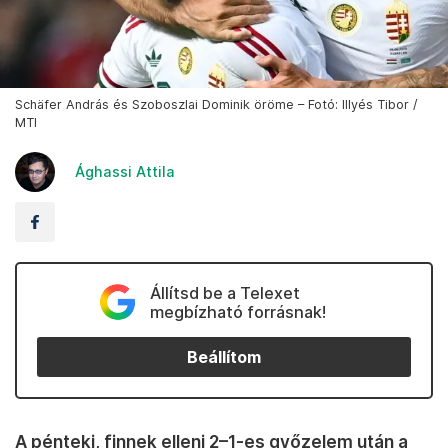
Schäfer András és Szoboszlai Dominik öröme – Fotó: Illyés Tibor /
MTI
Ághassi Attila
Állítsd be a Telexet
megbízható forrásnak!
Beállítom
A pénteki, finnek elleni 2–1-es győzelem után a