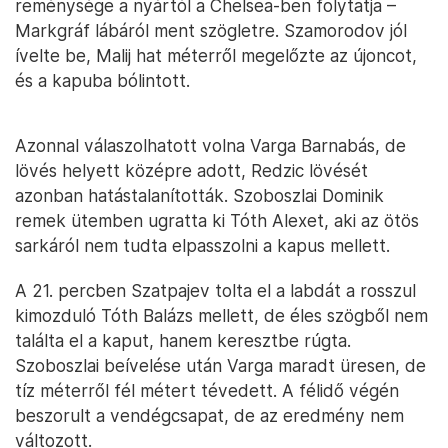
reménysége a nyártól a Chelsea-ben folytatja –
Markgráf lábáról ment szögletre. Szamorodov jól
ívelte be, Malij hat méterről megelőzte az újoncot,
és a kapuba bólintott.
Azonnal válaszolhatott volna Varga Barnabás, de
lövés helyett középre adott, Redzic lövését
azonban hatástalanították. Szoboszlai Dominik
remek ütemben ugratta ki Tóth Alexet, aki az ötös
sarkáról nem tudta elpasszolni a kapus mellett.
A 21. percben Szatpajev tolta el a labdát a rosszul
kimozduló Tóth Balázs mellett, de éles szögből nem
találta el a kaput, hanem keresztbe rúgta.
Szoboszlai beívelése után Varga maradt üresen, de
tíz méterről fél métert tévedett. A félidő végén
beszorult a vendégcsapat, de az eredmény nem
változott.