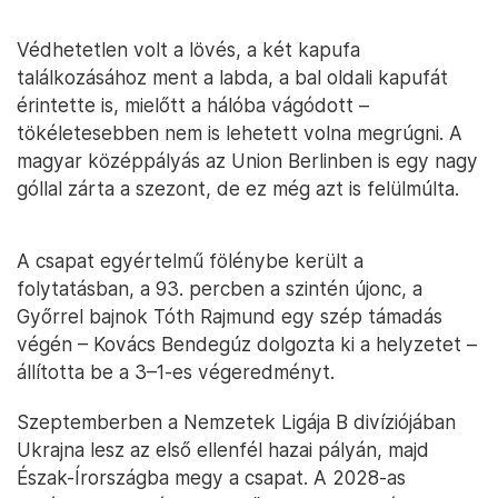
Védhetetlen volt a lövés, a két kapufa
találkozásához ment a labda, a bal oldali kapufát
érintette is, mielőtt a hálóba vágódott –
tökéletesebben nem is lehetett volna megrúgni. A
magyar középpályás az Union Berlinben is egy nagy
góllal zárta a szezont, de ez még azt is felülmúlta.
A csapat egyértelmű fölénybe került a
folytatásban, a 93. percben a szintén újonc, a
Győrrel bajnok Tóth Rajmund egy szép támadás
végén – Kovács Bendegúz dolgozta ki a helyzetet –
állította be a 3–1-es végeredményt.
Szeptemberben a Nemzetek Ligája B divíziójában
Ukrajna lesz az első ellenfél hazai pályán, majd
Észak-Írországba megy a csapat. A 2028-as