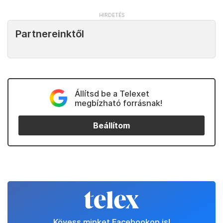
Partnereinktől
Állítsd be a Telexet
megbízható forrásnak!
Beállítom
Kövess minket Facebookon is!