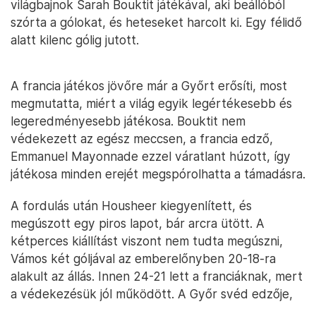
világbajnok Sarah Bouktit játékával, aki beállóból
szórta a gólokat, és heteseket harcolt ki. Egy félidő
alatt kilenc gólig jutott.
A francia játékos jövőre már a Győrt erősíti, most
megmutatta, miért a világ egyik legértékesebb és
legeredményesebb játékosa. Bouktit nem
védekezett az egész meccsen, a francia edző,
Emmanuel Mayonnade ezzel váratlant húzott, így
játékosa minden erejét megspórolhatta a támadásra.
A fordulás után Housheer kiegyenlített, és
megúszott egy piros lapot, bár arcra ütött. A
kétperces kiállítást viszont nem tudta megúszni,
Vámos két góljával az emberelőnyben 20-18-ra
alakult az állás. Innen 24-21 lett a franciáknak, mert
a védekezésük jól működött. A Győr svéd edzője,