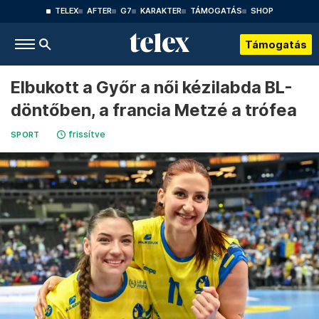
TELEX
AFTER
G7
KARAKTER
TÁMOGATÁS
SHOP
Támogatás
Elbukott a Győr a női kézilabda BL-
döntőben, a francia Metzé a trófea
frissítve
SPORT