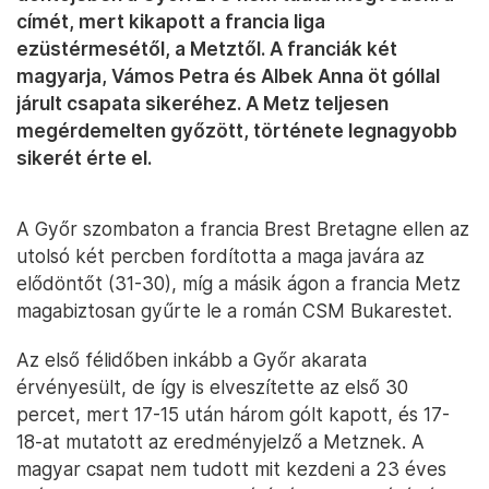
címét, mert kikapott a francia liga
ezüstérmesétől, a Metztől. A franciák két
magyarja, Vámos Petra és Albek Anna öt góllal
járult csapata sikeréhez. A Metz teljesen
megérdemelten győzött, története legnagyobb
sikerét érte el.
A Győr szombaton a francia Brest Bretagne ellen az
utolsó két percben fordította a maga javára az
elődöntőt (31-30), míg a másik ágon a francia Metz
magabiztosan gyűrte le a román CSM Bukarestet.
Az első félidőben inkább a Győr akarata
érvényesült, de így is elveszítette az első 30
percet, mert 17-15 után három gólt kapott, és 17-
18-at mutatott az eredményjelző a Metznek. A
magyar csapat nem tudott mit kezdeni a 23 éves