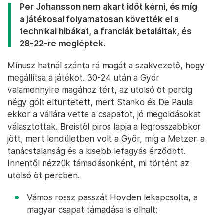
Per Johansson nem akart időt kérni, és míg
a játékosai folyamatosan követték el a
technikai hibákat, a franciák betaláltak, és
28-22-re megléptek.
Mínusz hatnál szánta rá magát a szakvezető, hogy
megállítsa a játékot. 30-24 után a Győr
valamennyire magához tért, az utolsó öt percig
négy gólt eltüntetett, mert Stanko és De Paula
ekkor a vállára vette a csapatot, jó megoldásokat
választottak. Breistöl piros lapja a legrosszabbkor
jött, mert lendületben volt a Győr, míg a Metzen a
tanácstalanság és a kisebb lefagyás érződött.
Innentől nézzük támadásonként, mi történt az
utolsó öt percben.
Vámos rossz passzát Hovden lekapcsolta, a
magyar csapat támadása is elhalt;