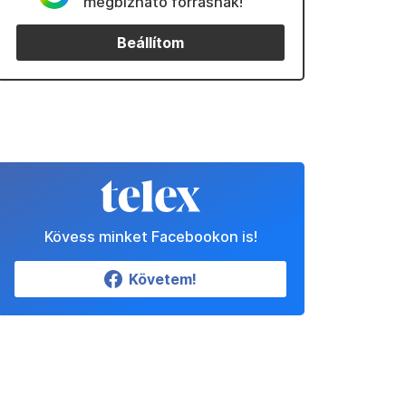
megbízható forrásnak!
Beállítom
Kövess minket Facebookon is!
Követem!