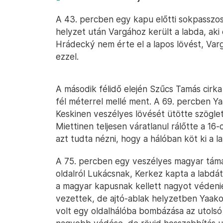
A 43. percben egy kapu előtti sokpasszos,
helyzet után Vargához került a labda, aki 
Hrádecký nem érte el a lapos lövést, Varga
ezzel.
A második félidő elején Szűcs Tamás cirka
fél méterrel mellé ment. A 69. percben Ya
Keskinen veszélyes lövését ütötte szöglet
Miettinen teljesen váratlanul rálőtte a 16-
azt tudta nézni, hogy a hálóban köt ki a l
A 75. percben egy veszélyes magyar támad
oldalról Lukácsnak, Kerkez kapta a labdát
a magyar kapusnak kellett nagyot védenie
vezettek, de ajtó-ablak helyzetben Yaakob
volt egy oldalhálóba bombázása az utolsó