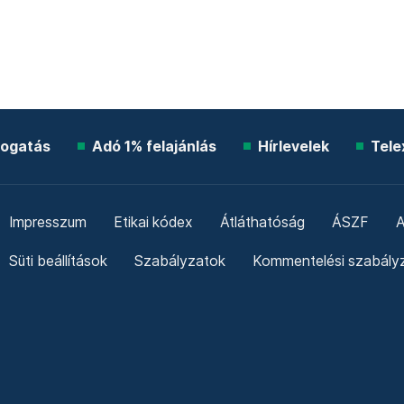
ogatás
Adó 1% felajánlás
Hírlevelek
Tele
Impresszum
Etikai kódex
Átláthatóság
ÁSZF
A
Süti beállítások
Szabályzatok
Kommentelési szabály