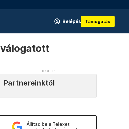
Belépés
Támogatás
 válogatott
Partnereinktől
Állítsd be a Telexet