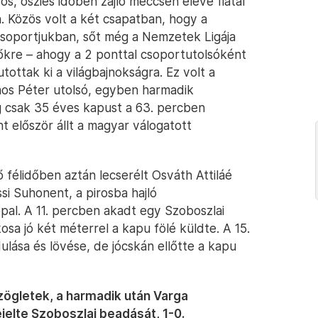
s, őszies időben zajló meccsen eleve fiatal
n. Közös volt a két csapatban, hogy a
csoportjukban, sőt még a Nemzetek Ligája
zőkre – ahogy a 2 ponttal csoportutolsóként
tottak ki a világbajnokságra. Ez volt a
nos Péter utolsó, egyben harmadik
g csak 35 éves kapust a 63. percben
nt először állt a magyar válogatott
félidőben aztán lecserélt Osváth Attiláé
si Suhonent, a pirosba hajló
pal. A 11. percben akadt egy Szoboszlai
sa jó két méterrel a kapu fölé küldte. A 15.
lása és lövése, de jócskán ellőtte a kapu
szögletek, a harmadik után Varga
jelte Szoboszlai beadását, 1-0.