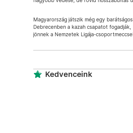
nagyobb védése, de rövid hosszabbítás ut
Magyarország játszik még egy barátságos
Debrecenben a kazah csapatot fogadják,
jönnek a Nemzetek Ligája-csoportmeccse
Kedvenceink