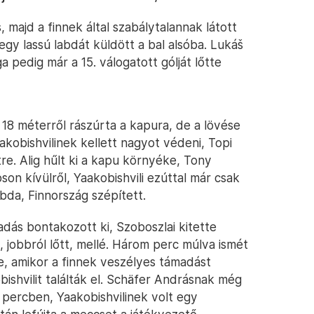
 majd a finnek által szabálytalannak látott
egy lassú labdát küldött a bal alsóba. Lukáš
 pedig már a 15. válogatott gólját lőtte
 18 méterről rászúrta a kapura, de a lövése
akobishvilinek kellett nagyot védeni, Topi
re. Alig hűlt ki a kapu környéke, Tony
oson kívülről, Yaakobishvili ezúttal már csak
abda, Finnország szépített.
ás bontakozott ki, Szoboszlai kitette
, jobbról lőtt, mellé. Három perc múlva ismét
, amikor a finnek veszélyes támadást
ishvilit találták el. Schäfer Andrásnak még
 percben, Yaakobishvilinek volt egy