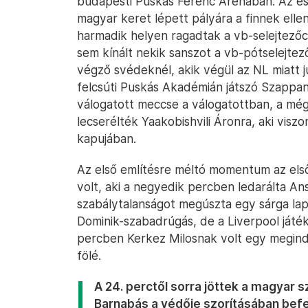
budapesti Puskás Ferenc Arénában. Az eső
magyar keret lépett pályára a finnek elle
harmadik helyen ragadtak a vb-selejtező
sem kínált nekik sanszot a vb-pótselejte
végző svédeknél, akik végül az NL miatt ju
felcsúti Puskás Akadémián játszó Szappa
válogatott meccse a válogatottban, a mé
lecserélték Yaakobishvili Áronra, aki viszo
kapujában.
Az első említésre méltó momentum az első 
volt, aki a negyedik percben ledarálta Ans
szabálytalanságot megúszta egy sárga lap
Dominik-szabadrúgás, de a Liverpool játéko
percben Kerkez Milosnak volt egy megindu
fölé.
A 24. perctől sorra jöttek a magyar 
Barnabás a védője szorításában befe