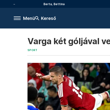
Berta, Bettina
Menü
Kereső
Varga két góljával v
SPORT