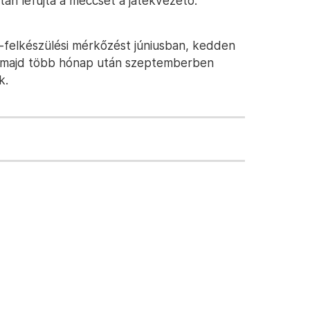
án lefújta a meccset a játékvezető.
-felkészülési mérkőzést júniusban, kedden
 majd több hónap után szeptemberben
k.