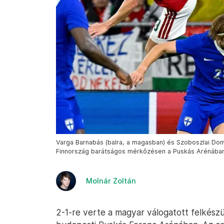
Varga Barnabás (balra, a magasban) és Szoboszlai Domin
Finnország barátságos mérkőzésen a Puskás Arénában 
Molnár Zoltán
2-1-re verte a magyar válogatott felkész