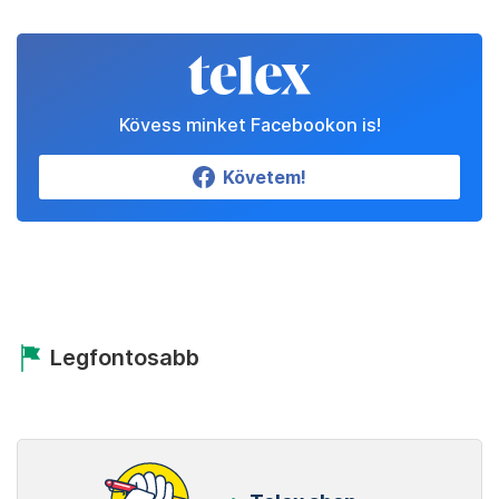
Kövess minket Facebookon is!
Követem!
Legfontosabb