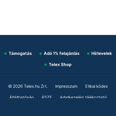
Támogatás
Adó 1% felajánlás
Hírlevelek
Telex Shop
© 2026 Telex.hu Zrt.
Impresszum
Etikai kódex
Átláthatóság
ÁSZF
Adatkezelési tájékoztató
Sütitájékoztató
Süti beállítások
Szabályzatok