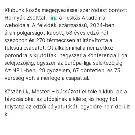
Klubunk közös megegyezéssel szerződést bontott
Hornyák Zsolttal –
írja
a Puskás Akadémia
weboldala. A felvidéki származású, 2024-ben
állampolgárságot kapott, 53 éves edző hét
szezonon és 270 tétmeccsen át irányította a
felcsúti csapatot. Öt alkalommal a nemzetközi
porondra is kijutottak, négyszer a Konferencia Liga
selejtezőjéig, egyszer az Európa-liga selejtezőjéig.
Az NB I.-ben 128 győzelem, 67 döntetlen, és 75
vereség volt a mérlege a csapattal.
Köszönjük, Mester! – búcsúzott el tőle a klub, de a
távozás oka, az utódjának a kiléte, és hogy hol
folytatja az edzői pályafutását, egyelőre nem derült
ki.