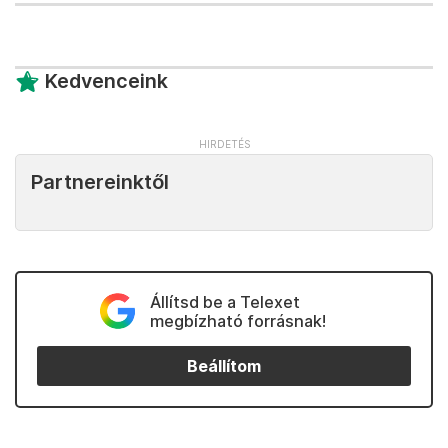
Kedvenceink
Partnereinktől
Állítsd be a Telexet
megbízható forrásnak!
Beállítom