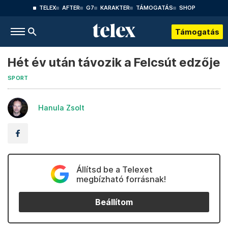
TELEX
AFTER
G7
KARAKTER
TÁMOGATÁS
SHOP
Támogatás
Hét év után távozik a Felcsút edzője
SPORT
Hanula Zsolt
Állítsd be a Telexet
megbízható forrásnak!
Beállítom