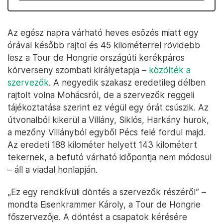
Az egész napra várható heves esőzés miatt egy
órával később rajtol és 45 kilométerrel rövidebb
lesz a Tour de Hongrie országúti kerékpáros
körverseny szombati királyetapja –
közölték a
szervezők
. A negyedik szakasz eredetileg délben
rajtolt volna Mohácsról, de a szervezők reggeli
tájékoztatása szerint ez végül egy órát csúszik. Az
útvonalból kikerül a Villány, Siklós, Harkány hurok,
a mezőny Villányból egyből Pécs felé fordul majd.
Az eredeti 188 kilométer helyett 143 kilométert
tekernek, a befutó várható időpontja nem módosul
– áll a viadal honlapján.
„Ez egy rendkívüli döntés a szervezők részéről” –
mondta Eisenkrammer Károly, a Tour de Hongrie
főszervezője. A döntést a csapatok kérésére