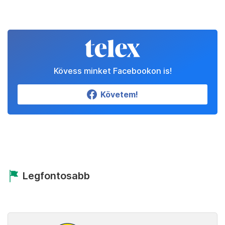
Kövess minket Facebookon is!
Követem!
Legfontosabb