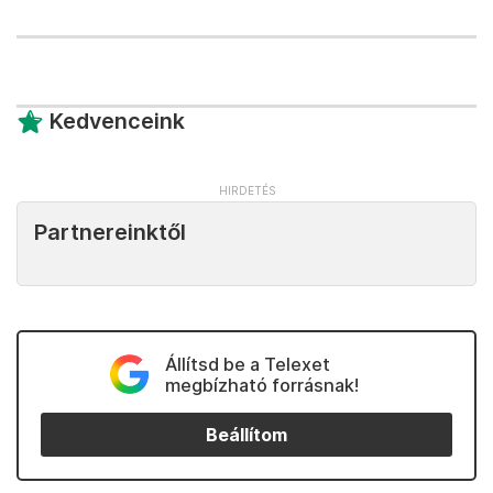
Kedvenceink
Partnereinktől
Állítsd be a Telexet
megbízható forrásnak!
Beállítom