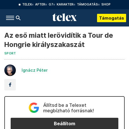
TELEX
AFTER
G7
KARAKTER
TÁMOGATÁS
SHOP
Támogatás
Az eső miatt lerövidítik a Tour de
Hongrie királyszakaszát
SPORT
Ignácz Péter
Állítsd be a Telexet
megbízható forrásnak!
Beállítom