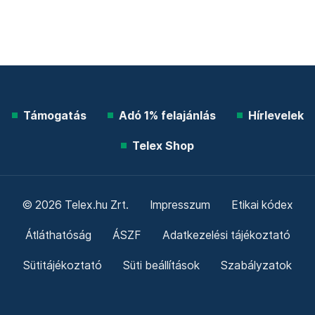
Támogatás
Adó 1% felajánlás
Hírlevelek
Telex Shop
© 2026 Telex.hu Zrt.
Impresszum
Etikai kódex
Átláthatóság
ÁSZF
Adatkezelési tájékoztató
Sütitájékoztató
Süti beállítások
Szabályzatok
Kommentelési szabályzat
Telex Sales