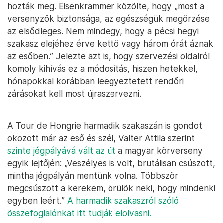
hozták meg. Eisenkrammer közölte, hogy „most a
versenyzők biztonsága, az egészségük megőrzése
az elsődleges. Nem mindegy, hogy a pécsi hegyi
szakasz elejéhez érve kettő vagy három órát áznak
az esőben.” Jelezte azt is, hogy szervezési oldalról
komoly kihívás ez a módosítás, hiszen hetekkel,
hónapokkal korábban leegyeztetett rendőri
zárásokat kell most újraszervezni.
A Tour de Hongrie harmadik szakaszán is gondot
okozott már az eső és szél, Valter Attila szerint
szinte jégpályává vált az út
a magyar körverseny
egyik lejtőjén: „Veszélyes is volt, brutálisan csúszott,
mintha jégpályán mentünk volna. Többször
megcsúszott a kerekem, örülök neki, hogy mindenki
egyben leért.”
A harmadik szakaszról szóló
összefoglalónkat itt tudják elolvasni.