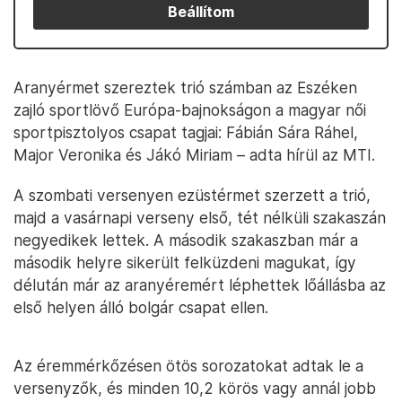
Beállítom
Aranyérmet szereztek trió számban az Eszéken
zajló sportlövő Európa-bajnokságon a magyar női
sportpisztolyos csapat tagjai: Fábián Sára Ráhel,
Major Veronika és Jákó Miriam – adta hírül az MTI.
A szombati versenyen ezüstérmet szerzett a trió,
majd a vasárnapi verseny első, tét nélküli szakaszán
negyedikek lettek. A második szakaszban már a
második helyre sikerült felküzdeni magukat, így
délután már az aranyéremért léphettek lőállásba az
első helyen álló bolgár csapat ellen.
Az éremmérkőzésen ötös sorozatokat adtak le a
versenyzők, és minden 10,2 körös vagy annál jobb