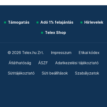
Támogatás
Adó 1% felajánlás
Hírlevelek
Telex Shop
© 2026 Telex.hu Zrt.
Impresszum
Etikai kódex
Átláthatóság
ÁSZF
Adatkezelési tájékoztató
Sütitájékoztató
Süti beállítások
Szabályzatok
Kommentelési szabályzat
Telex Sales