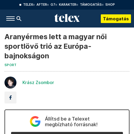
TELEX
AFTER
G7
KARAKTER
TÁMOGATÁS
SHOP
Támogatás
Aranyérmes lett a magyar női
sportlövő trió az Európa-
bajnokságon
SPORT
Krász Zsombor
Állítsd be a Telexet
megbízható forrásnak!