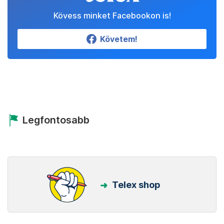
Kövess minket Facebookon is!
Követem!
Legfontosabb
Telex shop