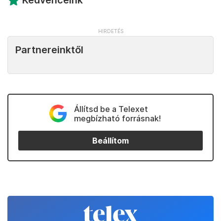
Kedvenceink
Partnereinktől
Állítsd be a Telexet
megbízható forrásnak!
Beállítom