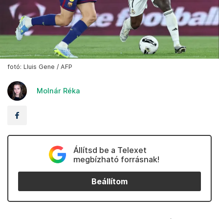
fotó: Lluis Gene / AFP
Molnár Réka
Állítsd be a Telexet
megbízható forrásnak!
Beállítom