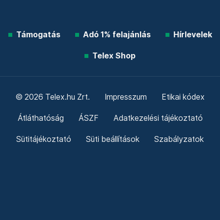
Támogatás
Adó 1% felajánlás
Hírlevelek
Telex Shop
© 2026 Telex.hu Zrt.
Impresszum
Etikai kódex
Átláthatóság
ÁSZF
Adatkezelési tájékoztató
Sütitájékoztató
Süti beállítások
Szabályzatok
Kommentelési szabályzat
Telex Sales