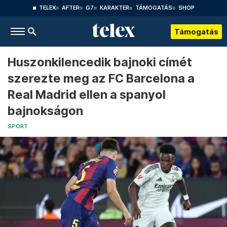
TELEX
AFTER
G7
KARAKTER
TÁMOGATÁS
SHOP
Támogatás
Huszonkilencedik bajnoki címét
szerezte meg az FC Barcelona a
Real Madrid ellen a spanyol
bajnokságon
SPORT