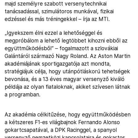
majd személyre szabott versenytechnikai
tanácsadással, szimulátoros munkával, fizikai
edzéssel és más tréningekkel – írja az MTI.
„Igyekszem élni ezzel a lehetőséggel és
megpróbálom a lehető legtöbbet kihozni ebből az
együttműködésből” – fogalmazott a szlovákiai
Galántáról származó Nagy Roland. Az Aston Martin
akadémiájának sportigazgatója azt mondta,
stratégiájuk célja, hogy utánpótláskorú tehetségek
bevonása, és a 13 éves magyar versenyző kiváló
példája az olyan fiataloknak, akiket szívesen látnak
a programban.
Az akadémia célkitűzése, hogy együttműködésben
a kétszeres F1-es világbajnok Fernando Alonso
gokartcsapatával, a DPK Racinggel, a spanyol
versenyző nemzetközi kapcsolataira és gokartos