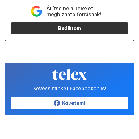
Állítsd be a Telexet
megbízható forrásnak!
Beállítom
Kövess minket Facebookon is!
Követem!