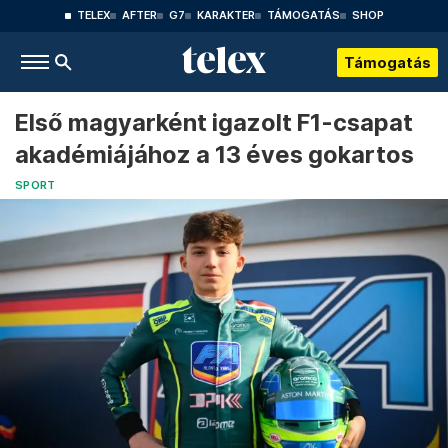
TELEX
AFTER
G7
KARAKTER
TÁMOGATÁS
SHOP
Támogatás
Első magyarként igazolt F1-csapat
akadémiájához a 13 éves gokartos
SPORT