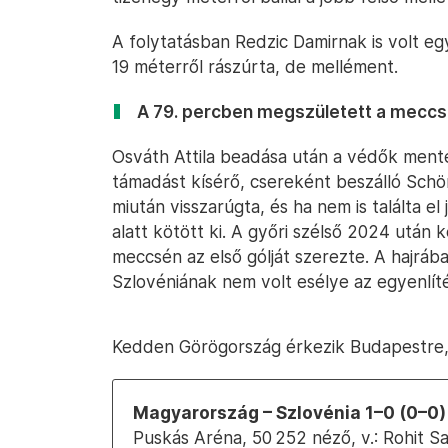
A folytatásban Redzic Damirnak is volt eg
19 méterről rászúrta, de mellément.
A 79. percben megszületett a meccs 
Osváth Attila beadása után a védők mente
támadást kísérő, csereként beszálló Schön
miután visszarúgta, és ha nem is találta el 
alatt kötött ki. A győri szélső 2024 után k
meccsén az első gólját szerezte. A hajráb
Szlovéniának nem volt esélye az egyenlíté
Kedden Görögország érkezik Budapestre, a
Magyarország – Szlovénia 1–0 (0–0)
Puskás Aréna, 50 252 néző, v.: Rohit S