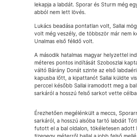
lekapja a labdát. Sporar és Sturm még e
abból nem lett lövés.
Lukács beadása pontatlan volt, Sallai mö
volt még veszély, de többször már nem k
Unalmas első félidő volt.
A második hatalmas magyar helyzettel ind
méteres pontos indítását Szoboszlai kapta
váltó Bárány Donát szinte az első labdaér
kapusba lőtt, a kipattanót Sallai küldte 
perccel később Sallai iramodott meg a bal 
sarkáról a hosszú felső sarkot vette célba,
Érezhetően megélénkült a meccs, Sporarna
sarkáról, a hosszú alsóba tartó labdát Tót
futott el a bal oldalon, tökéletesen adott 
tizenegy méterről ballal a jobb felső mellé