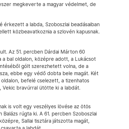
gyszer megkeverte a magyar védelmet, de
gé érkezett a labda, Szoboszlai beadásaiban
ellett közbeavatkoznia a szlovén kapusnak.
ult. Az 51. percben Dárdai Márton 60
 a bal oldalon, középre adott, a Lukácsot
intéséből gólt szerezhetett volna, de a
vissza, ebbe egy védő dobta bele magát. Két
oldalon, befelé cselezett, a tizenhatos
 Vekic bravúrral ütötte ki a labdát.
k is volt egy veszélyes lövése az ötös
h Balázs rúgta ki. A 61. percben Szoboszlai
középre, Sallai tisztára játszotta magát,
 csavarta a labdát.