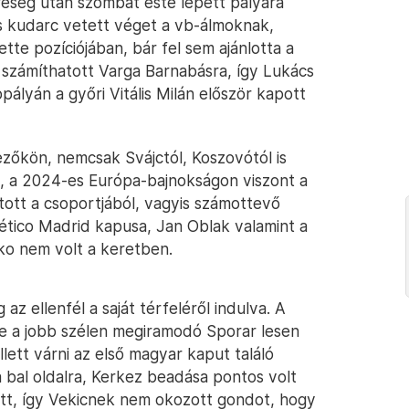
reség után szombat este lépett pályára
es kudarc vetett véget a vb-álmoknak,
tte pozíciójában, bár fel sem ajánlotta a
 számíthatott Varga Barnabásra, így Lukács
ppályán a győri Vitális Milán először kapott
tezőkön, nemcsak Svájctól, Koszovótól is
an, a 2024-es Európa-bajnokságon viszont a
tott a csoportjából, vagyis számottevő
lético Madrid kapusa, Jan Oblak valamint a
ko nem volt a keretben.
az ellenfél a saját térfeléről indulva. A
de a jobb szélen megiramodó Sporar lesen
ellett várni az első magyar kaput találó
 a bal oldalra, Kerkez beadása pontos volt
tett, így Vekicnek nem okozott gondot, hogy