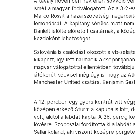
A tavaly novemberi írek elleni sokkoló ve
ismét a magyar fociválogatott. Az a 3-2-
Marco Rossit a hazai szövetség megerősíte
lemondását. A kapitány sérülés miatt nem
Dánielt jelölte előretolt csatárnak, a közé
kezdőként lehetőséget.
Szlovénia is csalódást okozott a vb-selej
kikapott, így lett harmadik a csoportjáb
magyar válogatottal ellentétben továbbju
játékerőt képvisel még úgy is, hogy az At
Manchester United csatára, Benjamin Ses
A 12. percben egy gyors kontrát vitt végig 
középen érkező Sturm a kapuba is lőtt, 
volt, akitől a labdát kapta. A 28. percig k
lövésre. Szoboszlai fordította ki a labdát
Sallai Roland, aki viszont középre pörge