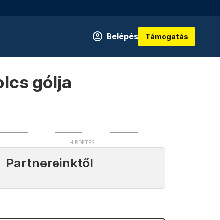
Belépés
Támogatás
lcs gólja
Partnereinktől