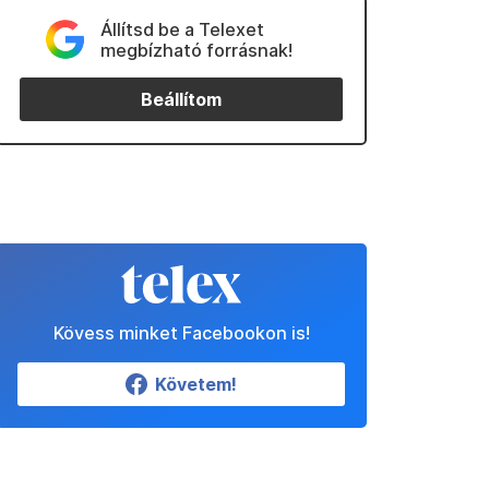
Állítsd be a Telexet
megbízható forrásnak!
Beállítom
Kövess minket Facebookon is!
Követem!