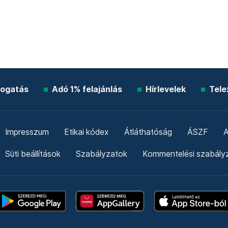
ogatás
Adó 1% felajánlás
Hírlevelek
Tele
Impresszum
Etikai kódex
Átláthatóság
ÁSZF
A
Süti beállítások
Szabályzatok
Kommentelési szabály