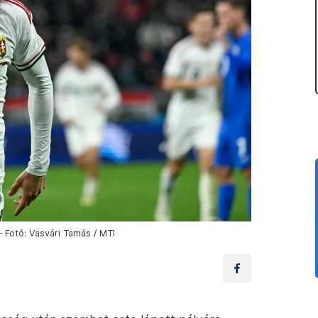
– Fotó: Vasvári Tamás / MTI