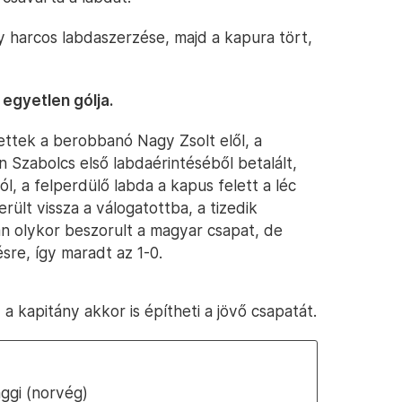
y harcos labdaszerzése, majd a kapura tört,
egyetlen gólja.
ttek a berobbanó Nagy Zsolt elől, a
 Szabolcs első labdaérintéséből betalált,
jól, a felperdülő labda a kapus felett a léc
erült vissza a válogatottba, a tizedik
an olykor beszorult a magyar csapat, de
sre, így maradt az 1-0.
 kapitány akkor is építheti a jövő csapatát.
aggi (norvég)