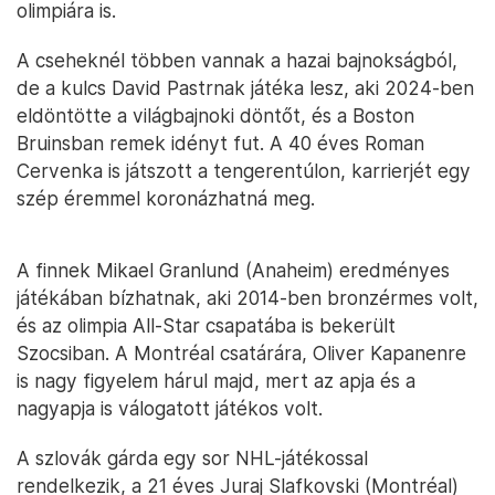
olimpiára is.
A cseheknél többen vannak a hazai bajnokságból,
de a kulcs David Pastrnak játéka lesz, aki 2024-ben
eldöntötte a világbajnoki döntőt, és a Boston
Bruinsban remek idényt fut. A 40 éves Roman
Cervenka is játszott a tengerentúlon, karrierjét egy
szép éremmel koronázhatná meg.
A finnek Mikael Granlund (Anaheim) eredményes
játékában bízhatnak, aki 2014-ben bronzérmes volt,
és az olimpia All-Star csapatába is bekerült
Szocsiban. A Montréal csatárára, Oliver Kapanenre
is nagy figyelem hárul majd, mert az apja és a
nagyapja is válogatott játékos volt.
A szlovák gárda egy sor NHL-játékossal
rendelkezik, a 21 éves Juraj Slafkovski (Montréal)