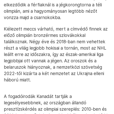
elkezdődik a férfiaknál is a jégkorongtorna a téli
olimpián, ami a hagyományosan legtöbb nézőt
vonzza majd a csarnokokba.
Kiélezett meccs várható, mert a címvédő finnek az
előző olimpián bronzérmes szlovákokkal
találkoznak. Négy éve és 2018-ban nem vehettek
részt a világ legjobb hokisai a tornán, most az NHL
leállt erre az időszakra, így az észak-amerikai liga
legjobbjai ott vannak a jégen. Az oroszok és a
belaruszok hiányoznak, a nemzetközi szövetség
2022-től kizárta a két nemzetet az Ukrajna elleni
háború miatt.
A fogadóirodák Kanadát tartják a
legesélyesebbnek, az országban állandó
presztízskérdés az olimpiai szereplés: 2010-ben és