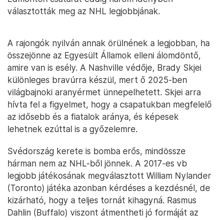
választották meg az NHL legjobbjának.
A rajongók nyilván annak örülnének a legjobban, ha
összejönne az Egyesült Államok elleni álomdöntő,
amire van is esély. A Nashville védője, Brady Skjei
különleges bravúrra készül, mert ő 2025-ben
világbajnoki aranyérmet ünnepelhetett. Skjei arra
hívta fel a figyelmet, hogy a csapatukban megfelelő
az idősebb és a fiatalok aránya, és képesek
lehetnek ezúttal is a győzelemre.
Svédország kerete is bomba erős, mindössze
hárman nem az NHL-ből jönnek. A 2017-es vb
legjobb játékosának megválasztott William Nylander
(Toronto) játéka azonban kérdéses a kezdésnél, de
kizárható, hogy a teljes tornát kihagyná. Rasmus
Dahlin (Buffalo) viszont átmentheti jó formáját az