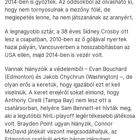
2014-ben is győztek. Az oddsokból az olvasható ki,
hogy nem tornyosulnak a mezőny fölé, de
meglepetés lenne, ha nem játszanának az aranyért.
A legnagyobb sztár, a 38 éves Sidney Crosby ott
lesz a csapatban, 2010-ben az ő góljával nyertek
hazai pályán, Vancouverben a hosszabbításban az
USA ellen, majd 2014-ben is vezér volt.
Vannak hiányzóik a védelemből – Evan Bouchard
(Edmonton) és Jakob Chychrun (Washington) –, de
olyan erős a keretük, hogy igazából ezt el kell
viselniük. A keret erejéről sokat elmond, hogy
Anthony Cirelli (Tampa Bay) nem lesz ott a
csatársorban, helyére Sam Bennett-et hívták meg,
aki a legutóbbi NHL-playoff legértékesebb játékosa
volt. Brayden Point ugyan hiányzik, Connor
McDavid játékát viszont megcsodálhatjuk, az
Edmonton csatárát eddig három idényben