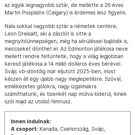
az egyik legnagyobb sztár, de mellette a 26 éves
Martin Pospisilre (Calgary) is érdemes lesz figyelni.
Nála sokkal nagyobb sztár a németek centere,
Leon Dreisaitl, aki a zászlót is vitte a
megnyitóünnepségen, még ha sérüléssel bajlódik is,
meccseket dönthet el. Az Edmonton játékosa neve
mellett rendre feltüntetik, hogy a világ legjobban
kereső játékosa a 14 millió dolláros éves bérével.
Svájc vb-döntőig már eljutott 2025-ben, most
készen áll egy újabb nagy meglepetésre. Szóval,
emlékezetes gólokra, nagy izgalmakra
számíthatunk, és tizenkét nap múlva kiderül, kinek
szól majd az utolsó himnusz.
Innen indulnak:
A csoport:
Kanada, Csehország, Svájc,