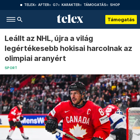
TELEX
AFTER
G7
KARAKTER
TÁMOGATÁS
SHOP
Támogatás
Leállt az NHL, újra a világ
legértékesebb hokisai harcolnak az
olimpiai aranyért
SPORT