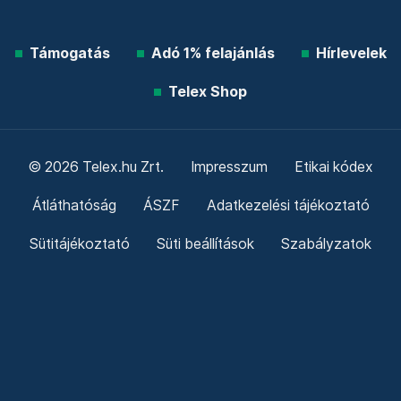
Támogatás
Adó 1% felajánlás
Hírlevelek
Telex Shop
© 2026 Telex.hu Zrt.
Impresszum
Etikai kódex
Átláthatóság
ÁSZF
Adatkezelési tájékoztató
Sütitájékoztató
Süti beállítások
Szabályzatok
Kommentelési szabályzat
Telex Sales