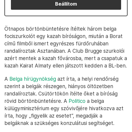
Beállítom
Ötnapos börtönbüntetésre ítéltek három belga
fociszurkolót egy kazah bíróságon, miután a Borat
című filmből ismert egyrészes fürdőruhában
randalíroztak Asztanában. A Club Brugge szurkolói
azért mentek a kazah fővárosba, mert a csapatuk a
kazah Kairat Almaty ellen játszott kedden a BL-ben.
A
Belga hírügynökség
azt írta, a helyi rendőrség
szerint a belgák részegen, hiányos öltözetben
randalíroztak. Csütörtökön ítélte őket a bíróság
rövid börtönbüntetésre. A
Politico
a belga
külügyminisztérium egy szóvivőjére hivatkozva azt
írta, hogy „figyelik az esetet”, megadják a
belgáknak a szükséges konzulátusi segítséget.