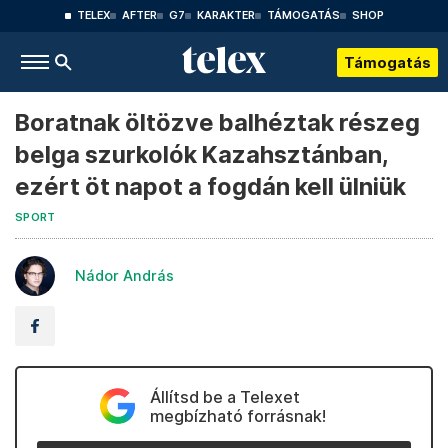
TELEX
AFTER
G7
KARAKTER
TÁMOGATÁS
SHOP
Támogatás
Boratnak öltözve balhéztak részeg
belga szurkolók Kazahsztánban,
ezért öt napot a fogdán kell ülniük
SPORT
Nádor András
Állítsd be a Telexet
megbízható forrásnak!