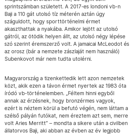
sprintszámban született. A 2017-es londoni vb-n
Baji a 110 gát utolsó tíz méterén aztán úgy
száguldott, hogy sporttörténelmi érmet
akaszthattak a nyakába. Amikor lejött az utolsó
gátról, az ötödik helyen állt, az utolsó négy lépése
szó szerint éremszerző volt. A jamaicai McLeodot és
az orosz (bár a nemzete zászlaját nem használó)
Subenkovot már nem tudta utolérni.
Magyarország a tizenkettedik lett azon nemzetek
közt, akik ezen a távon érmet nyertek az 1983 óta
íródó vb-történelemben. „Féltem hinni egyből
annak az érzésnek, hogy bronzérmes vagyok,
ezért is néztem körül a befutó végén, nem láttam a
szélső pályán futókat, nem éreztem azt sem, merre
volt Aries Merritt” – mondta a sikere után a civilben
állatorvos Baji, aki abban az évben az év legjobb