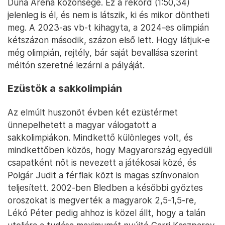
Duna Aréna közönsége. Ez a rekord (1:50,34)
jelenleg is él, és nem is látszik, ki és mikor döntheti
meg. A 2023-as vb-t kihagyta, a 2024-es olimpián
kétszázon második, százon első lett. Hogy látjuk-e
még olimpián, rejtély, bár saját bevallása szerint
méltón szeretné lezárni a pályáját.
Ezüstök a sakkolimpián
Az elmúlt huszonöt évben két ezüstérmet
ünnepelhetett a magyar válogatott a
sakkolimpiákon. Mindkettő különleges volt, és
mindkettőben közös, hogy Magyarország egyedüli
csapatként nőt is nevezett a játékosai közé, és
Polgár Judit a férfiak közt is magas színvonalon
teljesített. 2002-ben Bledben a későbbi győztes
oroszokat is megverték a magyarok 2,5-1,5-re,
Lékó Péter pedig ahhoz is közel állt, hogy a talán