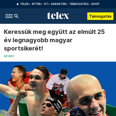
TELEX
AFTER
G7
KARAKTER
TÁMOGATÁS
SHOP
Támogatás
Keressük meg együtt az elmúlt 25
év legnagyobb magyar
sportsikerét!
SPORT