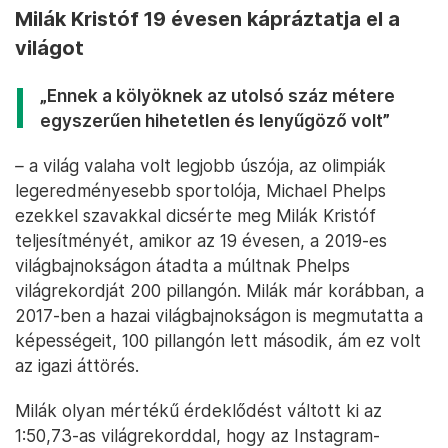
Milák Kristóf 19 évesen kápráztatja el a
világot
„Ennek a kölyöknek az utolsó száz métere
egyszerűen hihetetlen és lenyűgöző volt”
–
a világ valaha volt legjobb úszója, az olimpiák
legeredményesebb sportolója, Michael Phelps
ezekkel szavakkal dicsérte meg Milák Kristóf
teljesítményét, amikor az 19 évesen, a 2019-es
világbajnokságon átadta a múltnak Phelps
világrekordját 200 pillangón. Milák már korábban, a
2017-ben a hazai világbajnokságon is megmutatta a
képességeit, 100 pillangón lett második, ám ez volt
az igazi áttörés.
Milák olyan mértékű érdeklődést váltott ki az
1:50,73-as világrekorddal, hogy az Instagram-