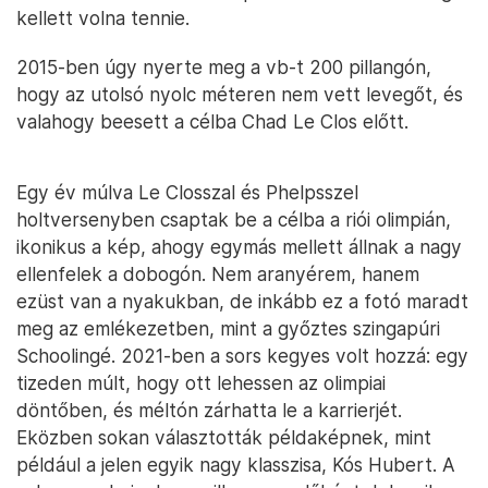
kellett volna tennie.
2015-ben úgy nyerte meg a vb-t 200 pillangón,
hogy az utolsó nyolc méteren nem vett levegőt, és
valahogy beesett a célba Chad Le Clos előtt.
Egy év múlva Le Closszal és Phelpsszel
holtversenyben csaptak be a célba a riói olimpián,
ikonikus a kép, ahogy egymás mellett állnak a nagy
ellenfelek a dobogón. Nem aranyérem, hanem
ezüst van a nyakukban, de inkább ez a fotó maradt
meg az emlékezetben, mint a győztes szingapúri
Schoolingé. 2021-ben a sors kegyes volt hozzá: egy
tizeden múlt, hogy ott lehessen az olimpiai
döntőben, és méltón zárhatta le a karrierjét.
Eközben sokan választották példaképnek, mint
például a jelen egyik nagy klasszisa, Kós Hubert. A