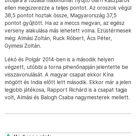
utoljára a tudása maximumát nyújtó Garri Kaszparov
ellen megszerezze a teljes pontot. Az oroszok végül
38,5 pontot hoztak össze, Magyarország 37,5
pontot gyűjtött. Ha az a meccs megvan, az egész
verseny alakulása más lehetett volna. Ezüstérmesek
még: Almási Zoltán, Ruck Róbert, Ács Péter,
Gyimesi Zoltán.
Lékó és Polgár 2014-ben is a második helyen
végzett, utóbbi a torna pihenőnapján jelentette be
visszavonulását. A magyar csapat ekkor Kína
mögött és India előtt lett második. Ekkor már a jelen
legjobb játékosa, Rapport Richárd is a csapat tagja
volt, Almási és Balogh Csaba nagymesterek mellett.