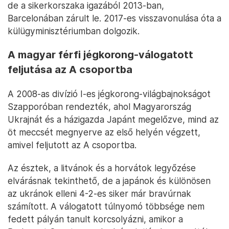
de a sikerkorszaka igazából 2013-ban,
Barcelonában zárult le. 2017-es visszavonulása óta a
külügyminisztériumban dolgozik.
A magyar férfi jégkorong-válogatott
feljutása az A csoportba
A 2008-as divízió I-es jégkorong-világbajnokságot
Szapporóban rendezték, ahol Magyarország
Ukrajnát és a házigazda Japánt megelőzve, mind az
öt meccsét megnyerve az első helyén végzett,
amivel feljutott az A csoportba.
Az észtek, a litvánok és a horvátok legyőzése
elvárásnak tekinthető, de a japánok és különösen
az ukránok elleni 4-2-es siker már bravúrnak
számított. A válogatott túlnyomó többsége nem
fedett pályán tanult korcsolyázni, amikor a