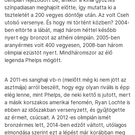
színpadiasan meghajolt előtte, így mutatta ki a
tiszteletét a 200 vegyes döntője után. Az volt Cseh
utolsó versenye. És hogy mi történt közben? 2004-
ben eltörte a lábát, majd három héttel később
nyert egy bronzot az athéni olimpián. 2005-ben
aranyérmes volt 400 vegyesen, 2008-ban három
olimpiai ezüstöt nyert. Mindháromszor az élő
legenda Phelps mögött.
A 2011-es sanghaji vb-n (mielőtt még ki nem jött az
asztmája) arról beszélt, hogy egy olyan rivális is épp
elég lenne, mint Phelps, de neki kettő is jutott, mert
a másik korszakos amerikai fenomén, Ryan Lochte is
ebben az időszakban versenyzett, és gyűjtögette
az érmeit, csúcsait. A 2012-es olimpián ismét
bronzérmes lett, 2014-ben edzőt váltott, utólagos
elmondása szerint ezt a lépést már korábban meg