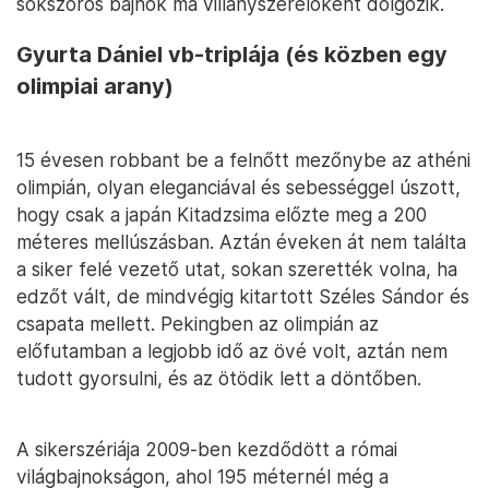
sokszoros bajnok ma villanyszerelőként dolgozik.
Gyurta Dániel vb-triplája (és közben egy
olimpiai arany)
15 évesen robbant be a felnőtt mezőnybe az athéni
olimpián, olyan eleganciával és sebességgel úszott,
hogy csak a japán Kitadzsima előzte meg a 200
méteres mellúszásban. Aztán éveken át nem találta
a siker felé vezető utat, sokan szerették volna, ha
edzőt vált, de mindvégig kitartott Széles Sándor és
csapata mellett. Pekingben az olimpián az
előfutamban a legjobb idő az övé volt, aztán nem
tudott gyorsulni, és az ötödik lett a döntőben.
A sikerszériája 2009-ben kezdődött a római
világbajnokságon, ahol 195 méternél még a