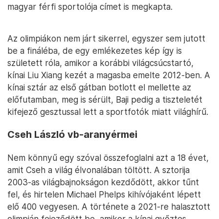
magyar férfi sportolója címet is megkapta.
Az olimpiákon nem járt sikerrel, egyszer sem jutott
be a fináléba, de egy emlékezetes kép így is
született róla, amikor a korábbi világcsúcstartó,
kínai Liu Xiang kezét a magasba emelte 2012-ben. A
kínai sztár az első gátban botlott el mellette az
előfutamban, meg is sérült, Baji pedig a tiszteletét
kifejező gesztussal lett a sportfotók miatt világhírű.
Cseh László vb-aranyérmei
Nem könnyű egy szóval összefoglalni azt a 18 évet,
amit Cseh a világ élvonalában töltött. A sztorija
2003-as világbajnokságon kezdődött, akkor tűnt
fel, és hirtelen Michael Phelps kihívójaként lépett
elő 400 vegyesen. A története a 2021-re halasztott
olimpián fejeződött be, amikor a kínai győztes