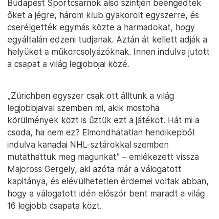
Budapest Sportcsarnok alsó szintjén beengedték
őket a jégre, három klub gyakorolt egyszerre, és
cserélgették egymás közte a harmadokat, hogy
egyáltalán edzeni tudjanak. Aztán át kellett adják a
helyüket a műkorcsolyázóknak. Innen indulva jutott
a csapat a világ legjobbjai közé.
„Zürichben egyszer csak ott álltunk a világ
legjobbjaival szemben mi, akik mostoha
körülmények közt is űztük ezt a játékot. Hát mi a
csoda, ha nem ez? Elmondhatatlan hendikepből
indulva kanadai NHL-sztárokkal szemben
mutathattuk meg magunkat” – emlékezett vissza
Majoross Gergely, aki azóta már a válogatott
kapitánya, és elévülhetetlen érdemei voltak abban,
hogy a válogatott idén először bent maradt a világ
16 legjobb csapata közt.