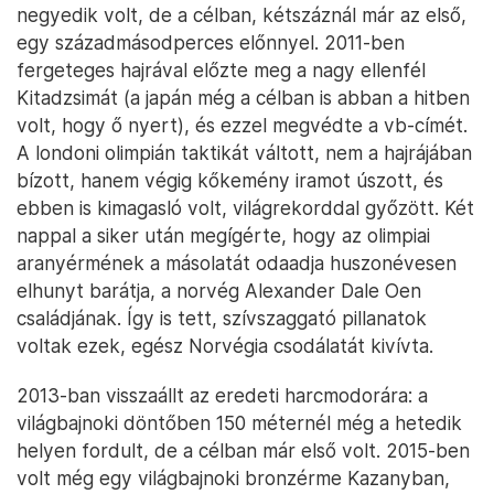
negyedik volt, de a célban, kétszáznál már az első,
egy századmásodperces előnnyel. 2011-ben
fergeteges hajrával előzte meg a nagy ellenfél
Kitadzsimát (a japán még a célban is abban a hitben
volt, hogy ő nyert), és ezzel megvédte a vb-címét.
A londoni olimpián taktikát váltott, nem a hajrájában
bízott, hanem végig kőkemény iramot úszott, és
ebben is kimagasló volt, világrekorddal győzött. Két
nappal a siker után megígérte, hogy az olimpiai
aranyérmének a másolatát odaadja huszonévesen
elhunyt barátja, a norvég Alexander Dale Oen
családjának. Így is tett, szívszaggató pillanatok
voltak ezek, egész Norvégia csodálatát kivívta.
2013-ban visszaállt az eredeti harcmodorára: a
világbajnoki döntőben 150 méternél még a hetedik
helyen fordult, de a célban már első volt. 2015-ben
volt még egy világbajnoki bronzérme Kazanyban,