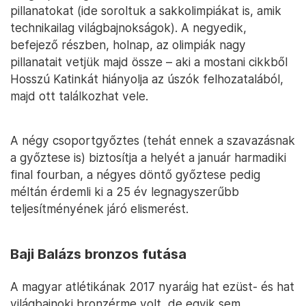
pillanatokat (ide soroltuk a sakkolimpiákat is, amik
technikailag világbajnokságok). A negyedik,
befejező részben, holnap, az olimpiák nagy
pillanatait vetjük majd össze – aki a mostani cikkből
Hosszú Katinkát hiányolja az úszók felhozatalából,
majd ott találkozhat vele.
A négy csoportgyőztes (tehát ennek a szavazásnak
a győztese is) biztosítja a helyét a január harmadiki
final fourban, a négyes döntő győztese pedig
méltán érdemli ki a 25 év legnagyszerűbb
teljesítményének járó elismerést.
Baji Balázs bronzos futása
A magyar atlétikának 2017 nyaráig hat ezüst- és hat
világbajnoki bronzérme volt, de egyik sem