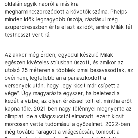
oldalán egyik napról a másikra
megharmincszorozódott a követők száma. Phelps
minden idők legnagyobb úszója, ráadásul még
szuperdresszben érte el azt az időt, amire Milák fél
testhosszt vert rá.
Az akkor még Érden, egyedül készülő Milák
egészen kivételes stílusban úszott, és amikor az
utolsó 25 méteren a többiek izmai besavasodtak, az
övéi nem, legfeljebb arra panaszkodott a
versenyek után, hogy „egy kicsit már csípett a
vége”. Úgy magyarázta egyszer, ha beleteszi a
kezét a vízbe, az olyan érzéssel tölti el, mintha erőt
kapna tőle. 2021-ben nagy fölénnyel megnyerte az
olimpiát, de a világcsúcstól elmaradt, ezért kicsit
morcosan vette tudomásul a győzelmet. 2022-ben
még tovább faragott a világcsúcsán, tombolt a