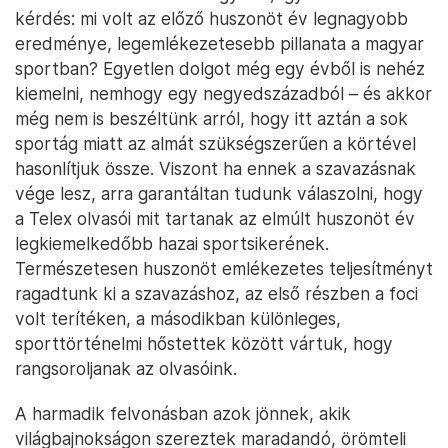
kérdés: mi volt az előző huszonöt év legnagyobb
eredménye, legemlékezetesebb pillanata a magyar
sportban? Egyetlen dolgot még egy évből is nehéz
kiemelni, nemhogy egy negyedszázadból – és akkor
még nem is beszéltünk arról, hogy itt aztán a sok
sportág miatt az almát szükségszerűen a körtével
hasonlítjuk össze. Viszont ha ennek a szavazásnak
vége lesz, arra garantáltan tudunk válaszolni, hogy
a Telex olvasói mit tartanak az elmúlt huszonöt év
legkiemelkedőbb hazai sportsikerének.
Természetesen huszonöt emlékezetes teljesítményt
ragadtunk ki a szavazáshoz, az első részben a foci
volt terítéken, a másodikban különleges,
sporttörténelmi hőstettek között vártuk, hogy
rangsoroljanak az olvasóink.
A harmadik felvonásban azok jönnek, akik
világbajnokságon szereztek maradandó, örömteli