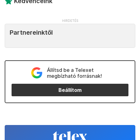
Kedvenceink
Partnereinktől
Állítsd be a Telexet
megbízható forrásnak!
Beállítom