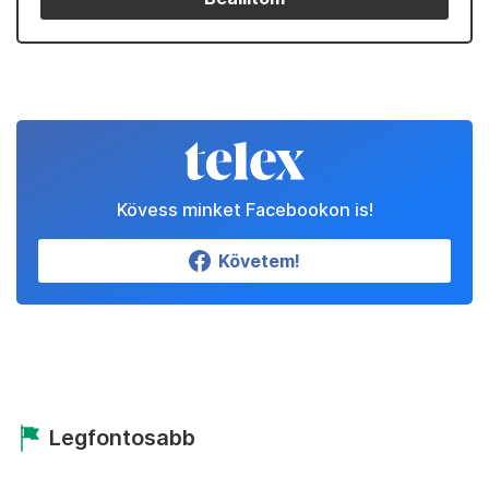
Kövess minket Facebookon is!
Követem!
Legfontosabb