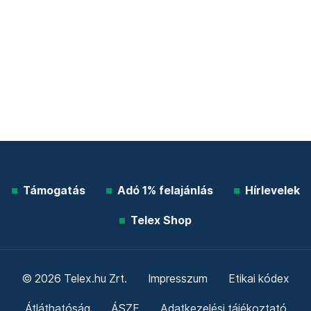
Támogatás
Adó 1% felajánlás
Hírlevelek
Telex Shop
© 2026 Telex.hu Zrt.
Impresszum
Etikai kódex
Átláthatóság
ÁSZF
Adatkezelési tájékoztató