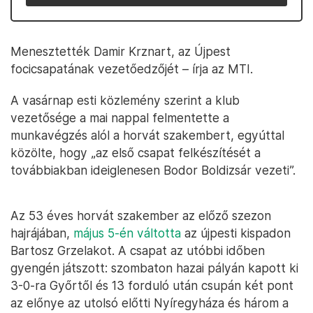
Menesztették Damir Krznart, az Újpest
focicsapatának vezetőedzőjét – írja az MTI.
A vasárnap esti közlemény szerint a klub
vezetősége a mai nappal felmentette a
munkavégzés alól a horvát szakembert, egyúttal
közölte, hogy „az első csapat felkészítését a
továbbiakban ideiglenesen Bodor Boldizsár vezeti”.
Az 53 éves horvát szakember az előző szezon
hajrájában,
május 5-én váltotta
az újpesti kispadon
Bartosz Grzelakot. A csapat az utóbbi időben
gyengén játszott: szombaton hazai pályán kapott ki
3-0-ra Győrtől és 13 forduló után csupán két pont
az előnye az utolsó előtti Nyíregyháza és három a