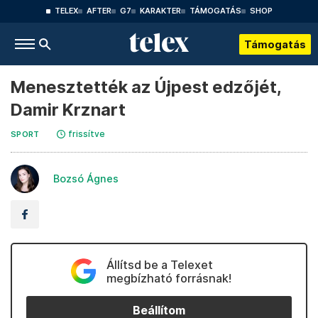
TELEX
AFTER
G7
KARAKTER
TÁMOGATÁS
SHOP
Támogatás
Menesztették az Újpest edzőjét,
Damir Krznart
frissítve
SPORT
Bozsó Ágnes
Állítsd be a Telexet
megbízható forrásnak!
Beállítom