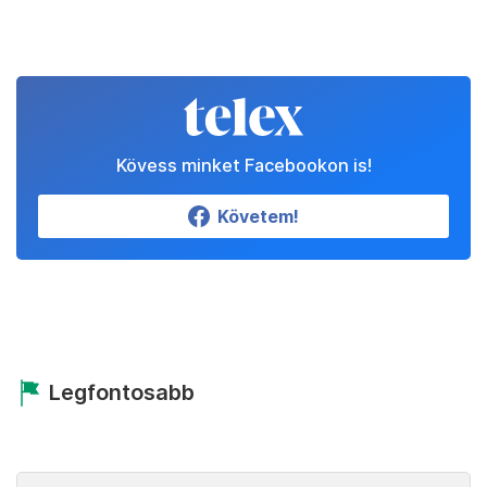
Kövess minket Facebookon is!
Követem!
Legfontosabb