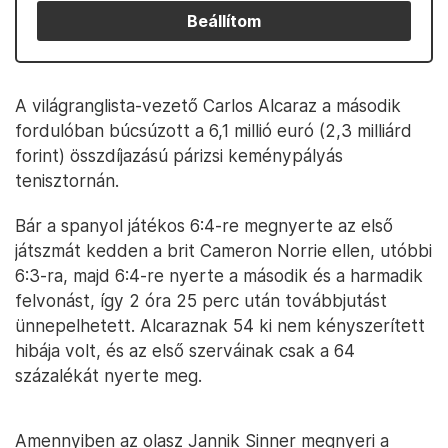
Beállítom
A világranglista-vezető Carlos Alcaraz a második
fordulóban búcsúzott a 6,1 millió euró (2,3 milliárd
forint) összdíjazású párizsi keménypályás
tenisztornán.
Bár a spanyol játékos 6:4-re megnyerte az első
játszmát kedden a brit Cameron Norrie ellen, utóbbi
6:3-ra, majd 6:4-re nyerte a második és a harmadik
felvonást, így 2 óra 25 perc után továbbjutást
ünnepelhetett. Alcaraznak 54 ki nem kényszerített
hibája volt, és az első szerváinak csak a 64
százalékát nyerte meg.
Amennyiben az olasz Jannik Sinner megnyeri a