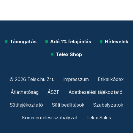
Támogatás
Adó 1% felajánlás
Hírlevelek
Telex Shop
© 2026 Telex.hu Zrt.
Impresszum
Etikai kódex
Átláthatóság
ÁSZF
Adatkezelési tájékoztató
Sütitájékoztató
Süti beállítások
Szabályzatok
Kommentelési szabályzat
Telex Sales