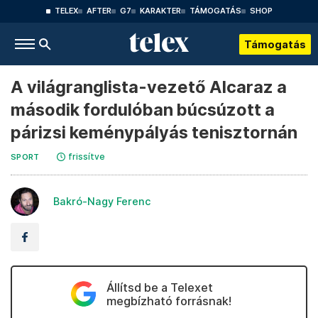
TELEX
AFTER
G7
KARAKTER
TÁMOGATÁS
SHOP
Támogatás
A világranglista-vezető Alcaraz a
második fordulóban búcsúzott a
párizsi keménypályás tenisztornán
frissítve
SPORT
Bakró-Nagy Ferenc
Állítsd be a Telexet
megbízható forrásnak!