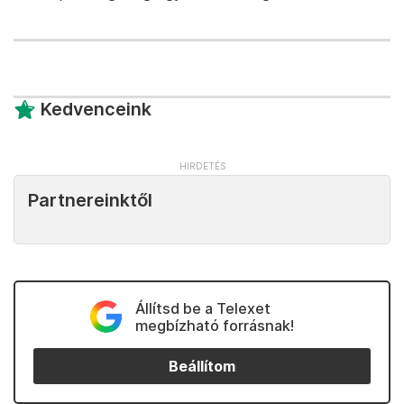
Kedvenceink
Partnereinktől
Állítsd be a Telexet
megbízható forrásnak!
Beállítom