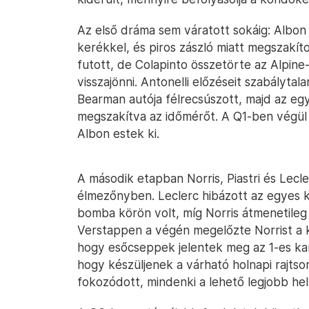
Az első dráma sem váratott sokáig: Albon 
kerékkel, és piros zászló miatt megszakí
futott, de Colapinto összetörte az Alpine
visszajönni. Antonelli előzéseit szabálytala
Bearman autója félrecsúszott, majd az eg
megszakítva az időmérőt. A Q1-ben végül
Albon estek ki.
A második etapban Norris, Piastri és Lecle
élmezőnyben. Leclerc hibázott az egyes k
bomba körön volt, míg Norris átmenetileg a
Verstappen a végén megelőzte Norrist a 
hogy esőcseppek jelentek meg az 1-es kan
hogy készüljenek a várható holnapi rajtso
fokozódott, mindenki a lehető legjobb he