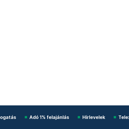
ogatás
Adó 1% felajánlás
Hírlevelek
Tele