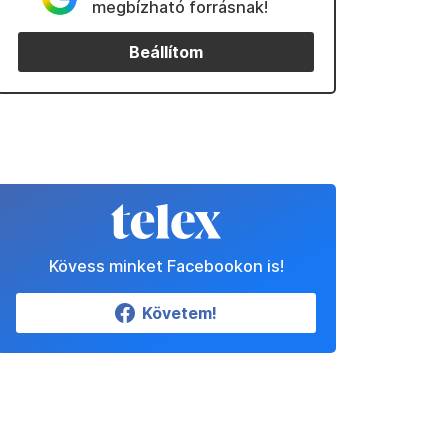
megbízható forrásnak!
Beállítom
Kövess minket Facebookon is!
Követem!