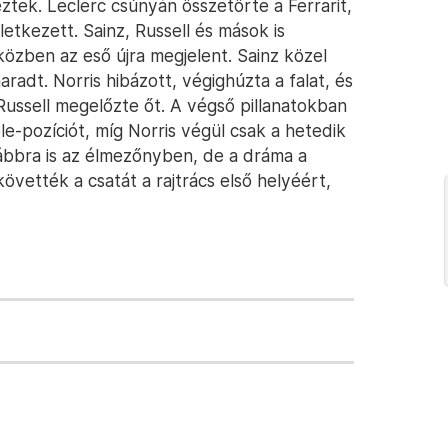
tek. Leclerc csúnyán összetörte a Ferrarit,
eletkezett. Sainz, Russell és mások is
özben az eső újra megjelent. Sainz közel
aradt. Norris hibázott, végighúzta a falat, és
 Russell megelőzte őt. A végső pillanatokban
e-pozíciót, míg Norris végül csak a hetedik
ábbra is az élmezőnyben, de a dráma a
követték a csatát a rajtrács első helyéért,