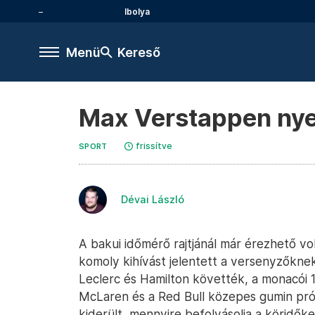
Ibolya
Menü
Kereső
Max Verstappen nyer
frissítve
SPORT
Dévai László
A bakui időmérő rajtjánál már érezhető vol
komoly kihívást jelentett a versenyzőknek
Leclerc és Hamilton követték, a monacói 1:4
McLaren és a Red Bull közepes gumin pró
kiderült, mennyire befolyásolja a köridőke