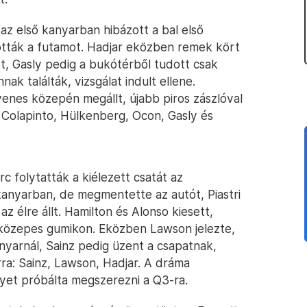
az első kanyarban hibázott a bal első
tották a futamot. Hadjar eközben remek kört
-t, Gasly pedig a bukótérből tudott csak
nnak találták, vizsgálat indult ellene.
yenes közepén megállt, újabb piros zászlóval
 Colapinto, Hülkenberg, Ocon, Gasly és
rc folytatták a kiélezett csatát az
anyarban, de megmentette az autót, Piastri
z élre állt. Hamilton és Alonso kiesett,
közepes gumikon. Eközben Lawson jelezte,
yarnál, Sainz pedig üzent a csapatnak,
rra: Sainz, Lawson, Hadjar. A dráma
lyet próbálta megszerezni a Q3-ra.