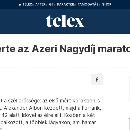
TELEX
AFTER
G7
KARAKTER
TÁMOGATÁS
SHOP
te az Azeri Nagydíj marato
t a szél erőssége: az első mért körökben is
. Alexander Albon kezdett, majd a Ferrarik,
2 alatti idővel az élre állt. Közben a két
bálkozott, a többiek lágyakon, ami hamar
t.