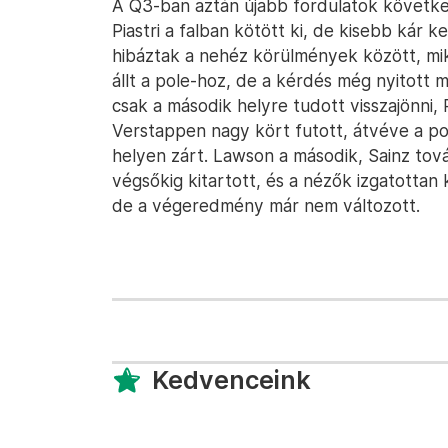
A Q3-ban aztán újabb fordulatok következ
Piastri a falban kötött ki, de kisebb kár k
hibáztak a nehéz körülmények között, mik
állt a pole-hoz, de a kérdés még nyitott m
csak a második helyre tudott visszajönni,
Verstappen nagy kört futott, átvéve a pol
helyen zárt. Lawson a második, Sainz tov
végsőkig kitartott, és a nézők izgatottan 
de a végeredmény már nem változott.
Kedvenceink