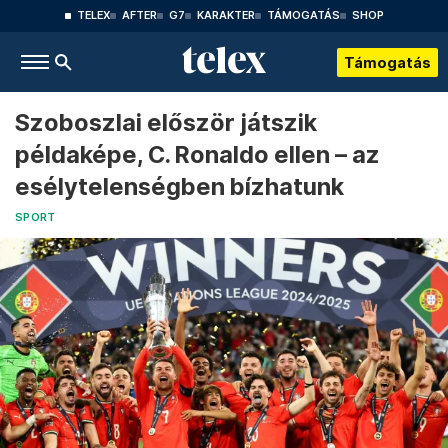
TELEX
AFTER
G7
KARAKTER
TÁMOGATÁS
SHOP
Támogatás
Szoboszlai először játszik
példaképe, C. Ronaldo ellen – az
esélytelenségben bízhatunk
SPORT