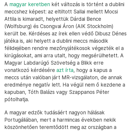
A
magyar keretben
két változás is történt a dublini
meccshez képest: az eltiltott Sallai mellett Mocsi
Attila is kimaradt, helyettük Dárdai Bence
(Wolfsburg) és Csongvai Áron (AIK Stockholm)
került be. Kérdéses az írek ellen védő Dibusz Dénes
játéka is, aki helyett a dublini meccs második
félidejében rendre mezőnyjátékosok végezték el a
kirúgásokat, ami arra utalt, hogy megsérülhetett. A
Magyar Labdarúgó Szövetség a Blikk erre
vonatkozó kérdésére
azt írta
, hogy a kapus a
meccs után valóban járt MR-vizsgálaton, de annak
eredménye negatív lett. Ha végül nem ő kezdene a
kapuban, Tóth Balázs vagy Szappanos Péter
pótolhatja.
A magyar edzők tudásáért nagyon hálásak
Portugáliában, mert a harmincas években nekik
köszönhetően teremtődött meg az országban a