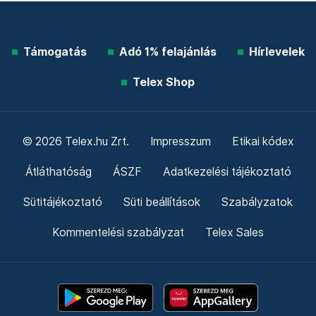
Támogatás
Adó 1% felajánlás
Hírlevelek
Telex Shop
© 2026 Telex.hu Zrt.
Impresszum
Etikai kódex
Átláthatóság
ÁSZF
Adatkezelési tájékoztató
Sütitájékoztató
Süti beállítások
Szabályzatok
Kommentelési szabályzat
Telex Sales