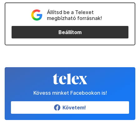
Állítsd be a Telexet
megbízható forrásnak!
Beállítom
Kövess minket Facebookon is!
Követem!