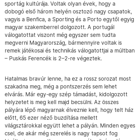
sportág kultúrája. Voltak olyan évek, hogy a
dobogó első három helyén osztozó nagy csapatok,
vagyis a Benfica, a Sporting és a Porto egytől egyig
magyar szakemberrel dolgozott. A portugál
válogatottat viszont még egyszer sem tudta
megverni Magyarország, bármennyire voltak is
remek játékosai és technikás válogatottjai a múltban
– Puskás Ferencék is 2–2-re végeztek.
Hatalmas bravúr lenne, ha ez a rossz sorozat most
szakadna meg, még a pontszerzés sem lehet
elvárás. Már egy-egy szép támadást, kidolgozott
helyzetet is meg kell majd becsülni. Az összes
pályára lépő magyarnak élveznie kell, hogy telt ház
előtt, 65 ezer néző buzdítása mellett
világsztárokkal együtt lehet a pályán. Minden egyes
csel, de akár még szerelés is nagy tapsot fog