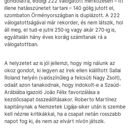
gondolatra, eddigi 222 válogatott mérkőzésén – itt
illene hatásszünetet tartani – 140 gólig jutott el,
szombaton Örményországban is duplázott. A 222
válogatottságával már rekorder, és nem látszik, hol
áll meg, el tud-e jutni 250-ig vagy akár 270-ig is,
egyáltalán hány éves koráig számítanak rá a
válogatottban.
A helyzetet az is jól jellemzi, hogy míg nálunk az
okoz gondot, ki legyen az írek ellen kiállított Sallai
Roland helyén (valószínűleg a felcsúti Nagy Zsolt),
odaát azon tanakodnak, hogy indokolt-e a Szaúd-
Arábiába igazoló João Félix favorizálása a
kezdőcsapat összeállításakor. Roberto Martínez
kapitánynak a Nemzetek Ligája-siker után is szembe
kell néznie kritikákkal, ha a csapat netán rosszabb
napot fog ki, és nem az elvárt nívón játszik.