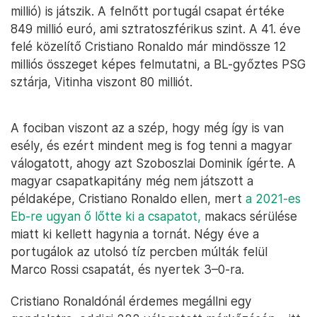
millió) is játszik. A felnőtt portugál csapat értéke
849 millió euró, ami sztratoszférikus szint. A 41. éve
felé közelítő Cristiano Ronaldo már mindössze 12
milliós összeget képes felmutatni, a BL-győztes PSG
sztárja, Vitinha viszont 80 milliót.
A fociban viszont az a szép, hogy még így is van
esély, és ezért mindent meg is fog tenni a magyar
válogatott, ahogy azt Szoboszlai Dominik ígérte. A
magyar csapatkapitány még nem játszott a
példaképe, Cristiano Ronaldo ellen, mert
a 2021-es
Eb-re ugyan ő lőtte ki a csapatot,
makacs sérülése
miatt ki kellett hagynia a tornát. Négy éve a
portugálok az utolsó tíz percben múlták felül
Marco Rossi csapatát, és nyertek 3–0-ra.
Cristiano Ronaldónál érdemes megállni egy