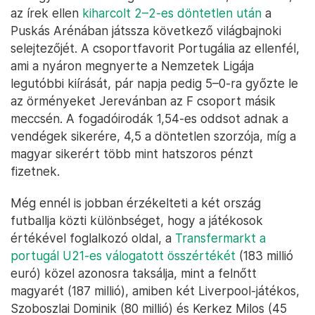
az írek ellen
kiharcolt 2–2-es döntetlen után
a
Puskás Arénában játssza következő világbajnoki
selejtezőjét. A csoportfavorit Portugália az ellenfél,
ami a nyáron megnyerte a Nemzetek Ligája
legutóbbi kiírását, pár napja pedig 5–0-ra győzte le
az örményeket Jerevánban az F csoport másik
meccsén. A fogadóirodák 1,54-es oddsot adnak a
vendégek sikerére, 4,5 a döntetlen szorzója, míg a
magyar sikerért több mint hatszoros pénzt
fizetnek.
Még ennél is jobban érzékelteti a két ország
futballja közti különbséget, hogy a játékosok
értékével foglalkozó oldal, a
Transfermarkt a
portugál U21-es válogatott összértékét
(183 millió
euró) közel azonosra taksálja, mint a felnőtt
magyarét (187 millió), amiben két Liverpool-játékos,
Szoboszlai Dominik (80 millió) és Kerkez Milos (45