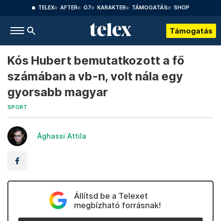
TELEX
AFTER
G7
KARAKTER
TÁMOGATÁS
SHOP
Támogatás
Kós Hubert bemutatkozott a fő
számában a vb-n, volt nála egy
gyorsabb magyar
SPORT
Ághassi Attila
Állítsd be a Telexet
megbízható forrásnak!