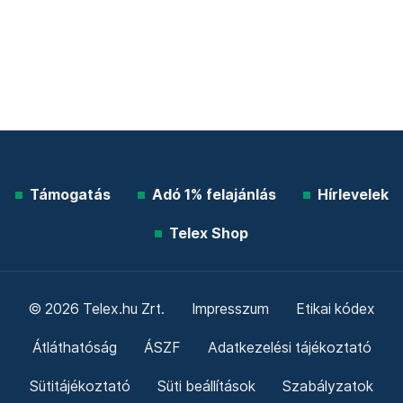
Támogatás
Adó 1% felajánlás
Hírlevelek
Telex Shop
© 2026 Telex.hu Zrt.
Impresszum
Etikai kódex
Átláthatóság
ÁSZF
Adatkezelési tájékoztató
Sütitájékoztató
Süti beállítások
Szabályzatok