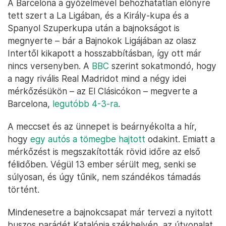
A Barcelona a győzelmével behozhatatlan előnyre
tett szert a La Ligában, és a Király-kupa és a
Spanyol Szuperkupa után a bajnokságot is
megnyerte – bár a Bajnokok Ligájában az olasz
Intertől kikapott a hosszabbításban, így ott már
nincs versenyben. A
BBC
szerint sokatmondó, hogy
a nagy rivális Real Madridot mind a négy idei
mérkőzésükön – az El Clásicókon – megverte a
Barcelona,
legutóbb 4-3-ra
.
A meccset és az ünnepet is beárnyékolta a hír,
hogy
egy autós a tömegbe hajtott
odakint. Emiatt a
mérkőzést is megszakították rövid időre az első
félidőben. Végül 13 ember sérült meg, senki se
súlyosan, és úgy tűnik, nem szándékos támadás
történt.
Mindenesetre a bajnokcsapat már tervezi a nyitott
buszos parádét Katalónia székhelyén, az útvonalat