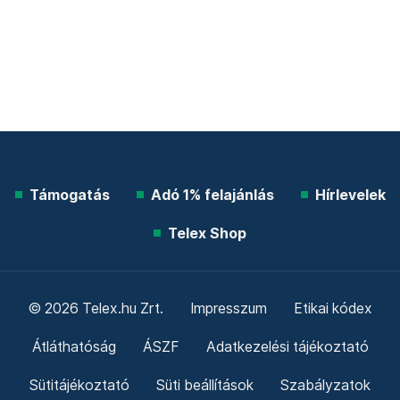
Támogatás
Adó 1% felajánlás
Hírlevelek
Telex Shop
© 2026 Telex.hu Zrt.
Impresszum
Etikai kódex
Átláthatóság
ÁSZF
Adatkezelési tájékoztató
Sütitájékoztató
Süti beállítások
Szabályzatok