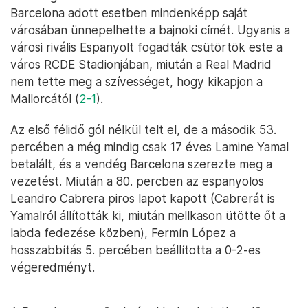
Barcelona adott esetben mindenképp saját
városában ünnepelhette a bajnoki címét. Ugyanis a
városi rivális Espanyolt fogadták csütörtök este a
város RCDE Stadionjában, miután a Real Madrid
nem tette meg a szívességet, hogy kikapjon a
Mallorcától (
2-1
).
Az első félidő gól nélkül telt el, de a második 53.
percében a még mindig csak 17 éves Lamine Yamal
betalált, és a vendég Barcelona szerezte meg a
vezetést. Miután a 80. percben az espanyolos
Leandro Cabrera piros lapot kapott (Cabrerát is
Yamalról állították ki, miután mellkason ütötte őt a
labda fedezése közben), Fermín López a
hosszabbítás 5. percében beállította a 0-2-es
végeredményt.