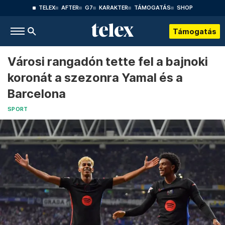
TELEX
AFTER
G7
KARAKTER
TÁMOGATÁS
SHOP
Támogatás
Városi rangadón tette fel a bajnoki
koronát a szezonra Yamal és a
Barcelona
SPORT