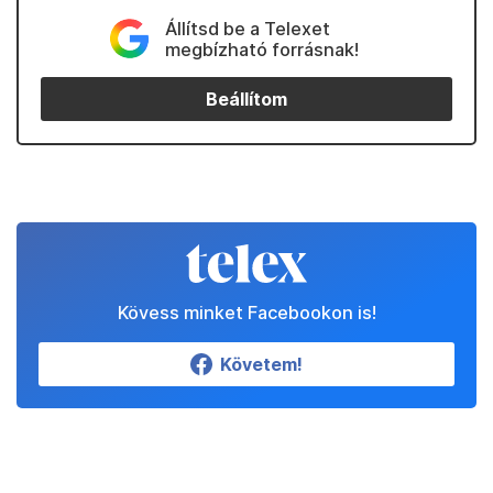
Állítsd be a Telexet
megbízható forrásnak!
Beállítom
Kövess minket Facebookon is!
Követem!