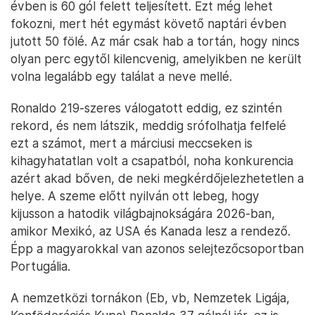
évben is 60 gól felett teljesített. Ezt még lehet
fokozni, mert hét egymást követő naptári évben
jutott 50 fölé. Az már csak hab a tortán, hogy nincs
olyan perc egytől kilencvenig, amelyikben ne került
volna legalább egy találat a neve mellé.
Ronaldo 219-szeres válogatott eddig, ez szintén
rekord, és nem látszik, meddig srófolhatja felfelé
ezt a számot, mert a márciusi meccseken is
kihagyhatatlan volt a csapatból, noha konkurencia
azért akad bőven, de neki megkérdőjelezhetetlen a
helye. A szeme előtt nyilván ott lebeg, hogy
kijusson a hatodik világbajnokságára 2026-ban,
amikor Mexikó, az USA és Kanada lesz a rendező.
Épp a magyarokkal van azonos selejtezőcsoportban
Portugália.
A nemzetközi tornákon (Eb, vb, Nemzetek Ligája,