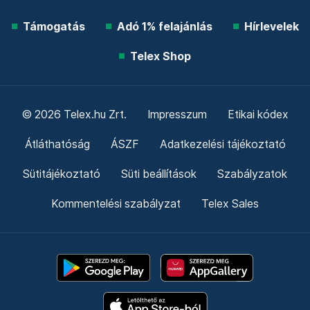
Támogatás
Adó 1% felajánlás
Hírlevelek
Telex Shop
© 2026 Telex.hu Zrt.
Impresszum
Etikai kódex
Átláthatóság
ÁSZF
Adatkezelési tájékoztató
Sütitájékoztató
Süti beállítások
Szabályzatok
Kommentelési szabályzat
Telex Sales