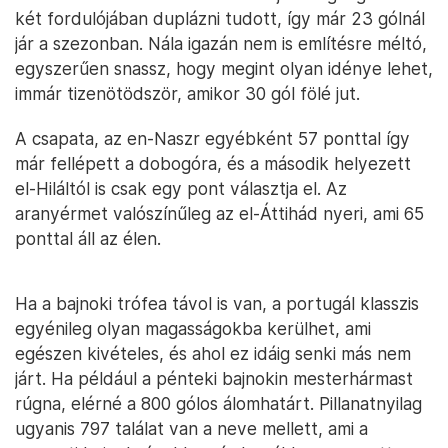
két fordulójában duplázni tudott, így már 23 gólnál
jár a szezonban. Nála igazán nem is említésre méltó,
egyszerűen snassz, hogy megint olyan idénye lehet,
immár tizenötödször, amikor 30 gól fölé jut.
A csapata, az en-Naszr egyébként 57 ponttal így
már fellépett a dobogóra, és a második helyezett
el-Hiláltól is csak egy pont választja el. Az
aranyérmet valószínűleg az el-Áttihád nyeri, ami 65
ponttal áll az élen.
Ha a bajnoki trófea távol is van, a portugál klasszis
egyénileg olyan magasságokba kerülhet, ami
egészen kivételes, és ahol ez idáig senki más nem
járt. Ha például a pénteki bajnokin mesterhármast
rúgna, elérné a 800 gólos álomhatárt. Pillanatnyilag
ugyanis 797 találat van a neve mellett, ami a