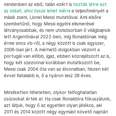
mindenben az első, talán ezért is
hozták létre ezt
az oldalt, ahol össze lehet mérni
a teljesítményét a
másik zseni, Lionel Messi mutatóival. Ami elsőre
szembetűnő, hogy Messi egyéni elismerései
látványosabbak, és nem utolsósorban ő világbajnok
lett Argentínával 2022-ben, míg Ronaldónak még
érme sincs vb-ről, a négy között is csak egyszer,
2006-ban járt. A mérhető dolgokban viszont a
portugál van előbb, igaz, ebben közrejátszott az is,
hogy két szezonnal korábban mutatkozott be,
Messi csak 2004 óta van az élvonalban, hiszen két
évvel fiatalabb is, ő a nyáron lesz 38 éves.
Mindketten hihetetlen, olykor felfoghatatlan
csúcsokat értek el. Ha csak Ronaldóra fókuszálunk,
azt látjuk, hogy ő az egyetlen olyan játékos, aki
2011 és 2014 között négy egymást követő naptári