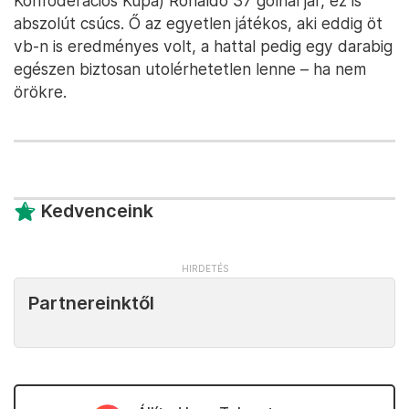
Konföderációs Kupa) Ronaldo 37 gólnál jár, ez is
abszolút csúcs. Ő az egyetlen játékos, aki eddig öt
vb-n is eredményes volt, a hattal pedig egy darabig
egészen biztosan utolérhetetlen lenne – ha nem
örökre.
Kedvenceink
Partnereinktől