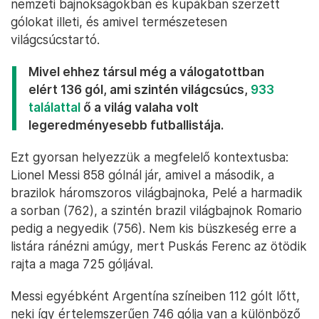
nemzeti bajnokságokban és kupákban szerzett
gólokat illeti, és amivel természetesen
világcsúcstartó.
Mivel ehhez társul még a válogatottban
elért 136 gól, ami szintén világcsúcs,
933
találattal
ő a világ valaha volt
legeredményesebb futballistája.
Ezt gyorsan helyezzük a megfelelő kontextusba:
Lionel Messi 858 gólnál jár, amivel a második, a
brazilok háromszoros világbajnoka, Pelé a harmadik
a sorban (762), a szintén brazil világbajnok Romario
pedig a negyedik (756). Nem kis büszkeség erre a
listára ránézni amúgy, mert Puskás Ferenc az ötödik
rajta a maga 725 góljával.
Messi egyébként Argentína színeiben 112 gólt lőtt,
neki így értelemszerűen 746 gólja van a különböző