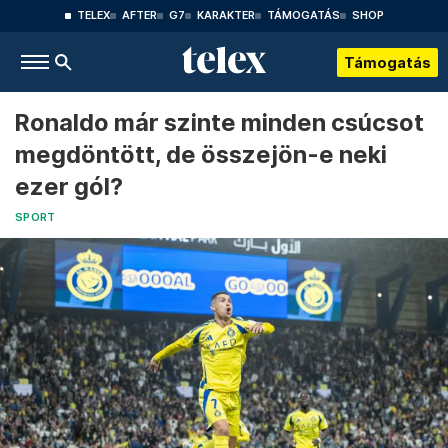
TELEX
AFTER
G7
KARAKTER
TÁMOGATÁS
SHOP
Támogatás
Ronaldo már szinte minden csúcsot
megdöntött, de összejön-e neki
ezer gól?
SPORT