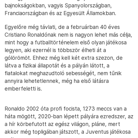
bajnokságokban, vagyis Spanyolországban,
Franciaországban és az Egyesült Államokban.
Egyelőre még távlati, de a februárban 40 éves
Cristiano Ronaldónak nem is nagyon lehet más célja,
mint hogy a futballtörténelem első olyan játékosa
legyen, aki ezernél is többször élheti át a
gólörömöt. Ehhez még kell két extra szezon, de
látva a fizikai állapotát és a pályán látott, a
fiatalokat meghazudtoló sebességét, nem tűnik
annyira lehetetlennek, még ha első látásra
emberfeletti is.
Ronaldo 2002 óta profi focista, 1273 meccs van a
háta mögött, 2020-ban lépett pályára ezredszer, az
a hír körbefutott az egész világon, pláne, mert
akkor még topligában játszott, a Juventus játékosa