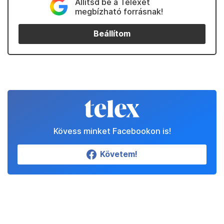
Állítsd be a Telexet
megbízható forrásnak!
Beállítom
Kövess minket Facebookon is!
Követem!