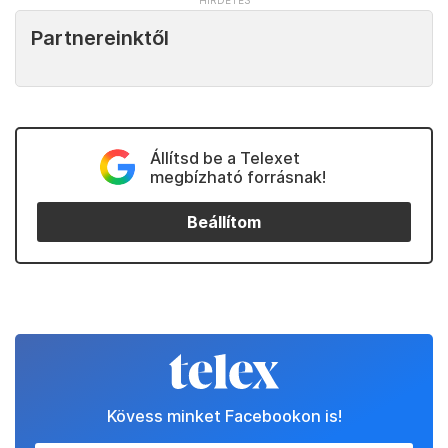
Partnereinktől
Állítsd be a Telexet
megbízható forrásnak!
Beállítom
Kövess minket Facebookon is!