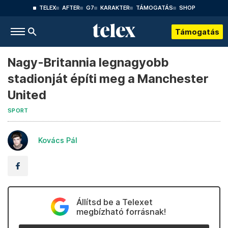
TELEX
AFTER
G7
KARAKTER
TÁMOGATÁS
SHOP
Támogatás
Nagy-Britannia legnagyobb
stadionját építi meg a Manchester
United
SPORT
Kovács Pál
Állítsd be a Telexet
megbízható forrásnak!