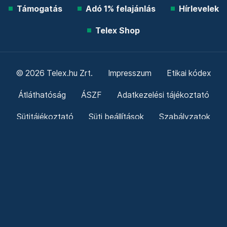
Támogatás
Adó 1% felajánlás
Hírlevelek
Telex Shop
© 2026 Telex.hu Zrt.
Impresszum
Etikai kódex
Átláthatóság
ÁSZF
Adatkezelési tájékoztató
Sütitájékoztató
Süti beállítások
Szabályzatok
Kommentelési szabályzat
Telex Sales