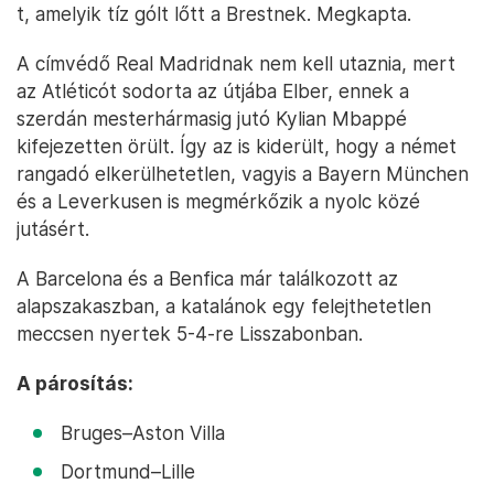
t, amelyik tíz gólt lőtt a Brestnek. Megkapta.
A címvédő Real Madridnak nem kell utaznia, mert
az Atléticót sodorta az útjába Elber, ennek a
szerdán mesterhármasig jutó Kylian Mbappé
kifejezetten örült. Így az is kiderült, hogy a német
rangadó elkerülhetetlen, vagyis a Bayern München
és a Leverkusen is megmérkőzik a nyolc közé
jutásért.
A Barcelona és a Benfica már találkozott az
alapszakaszban, a katalánok egy felejthetetlen
meccsen nyertek 5-4-re Lisszabonban.
A párosítás:
Bruges–Aston Villa
Dortmund–Lille