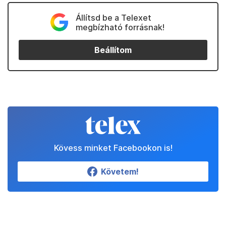
Állítsd be a Telexet
megbízható forrásnak!
Beállítom
Kövess minket Facebookon is!
Követem!