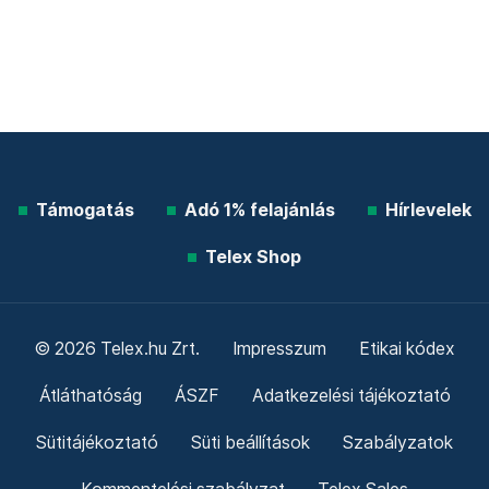
Támogatás
Adó 1% felajánlás
Hírlevelek
Telex Shop
© 2026 Telex.hu Zrt.
Impresszum
Etikai kódex
Átláthatóság
ÁSZF
Adatkezelési tájékoztató
Sütitájékoztató
Süti beállítások
Szabályzatok