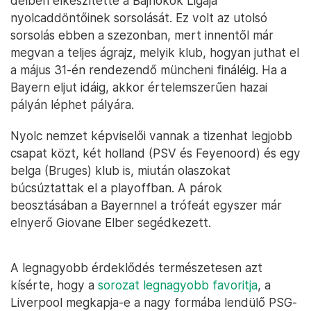
délben elkészítette a Bajnokok Ligája
nyolcaddöntőinek sorsolását. Ez volt az utolsó
sorsolás ebben a szezonban, mert innentől már
megvan a teljes ágrajz, melyik klub, hogyan juthat el
a május 31-én rendezendő müncheni fináléig. Ha a
Bayern eljut idáig, akkor értelemszerűen hazai
pályán léphet pályára.
Nyolc nemzet képviselői vannak a tizenhat legjobb
csapat közt, két holland (PSV és Feyenoord) és egy
belga (Bruges) klub is, miután olaszokat
búcsúztattak el a playoffban. A párok
beosztásában a Bayernnel a trófeát egyszer már
elnyerő Giovane Elber segédkezett.
A legnagyobb érdeklődés természetesen azt
kísérte, hogy a
sorozat legnagyobb favoritja
, a
Liverpool megkapja-e a nagy formába lendülő PSG-