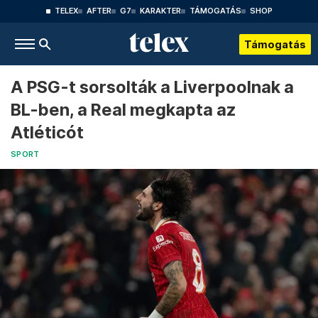
TELEX
AFTER
G7
KARAKTER
TÁMOGATÁS
SHOP
Támogatás
A PSG-t sorsolták a Liverpoolnak a
BL-ben, a Real megkapta az
Atléticót
SPORT