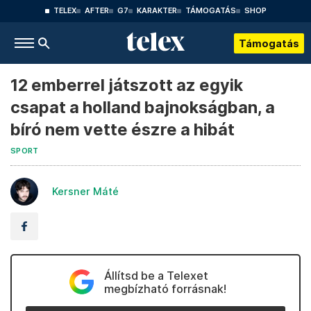
TELEX
AFTER
G7
KARAKTER
TÁMOGATÁS
SHOP
Támogatás
12 emberrel játszott az egyik
csapat a holland bajnokságban, a
bíró nem vette észre a hibát
SPORT
Kersner Máté
Állítsd be a Telexet
megbízható forrásnak!