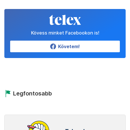
Kövess minket Facebookon is!
Követem!
Legfontosabb