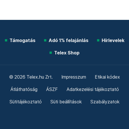
Támogatás
Adó 1% felajánlás
Hírlevelek
Telex Shop
© 2026 Telex.hu Zrt.
Impresszum
Etikai kódex
Átláthatóság
ÁSZF
Adatkezelési tájékoztató
Sütitájékoztató
Süti beállítások
Szabályzatok
Kommentelési szabályzat
Telex Sales