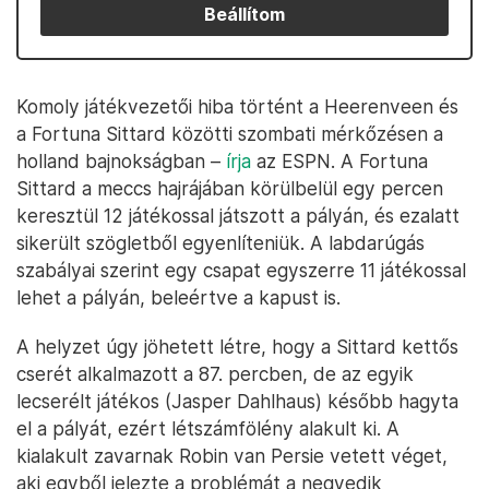
Beállítom
Komoly játékvezetői hiba történt a Heerenveen és
a Fortuna Sittard közötti szombati mérkőzésen a
holland bajnokságban –
írja
az ESPN. A Fortuna
Sittard a meccs hajrájában körülbelül egy percen
keresztül 12 játékossal játszott a pályán, és ezalatt
sikerült szögletből egyenlíteniük. A labdarúgás
szabályai szerint egy csapat egyszerre 11 játékossal
lehet a pályán, beleértve a kapust is.
A helyzet úgy jöhetett létre, hogy a Sittard kettős
cserét alkalmazott a 87. percben, de az egyik
lecserélt játékos (Jasper Dahlhaus) később hagyta
el a pályát, ezért létszámfölény alakult ki. A
kialakult zavarnak Robin van Persie vetett véget,
aki egyből jelezte a problémát a negyedik