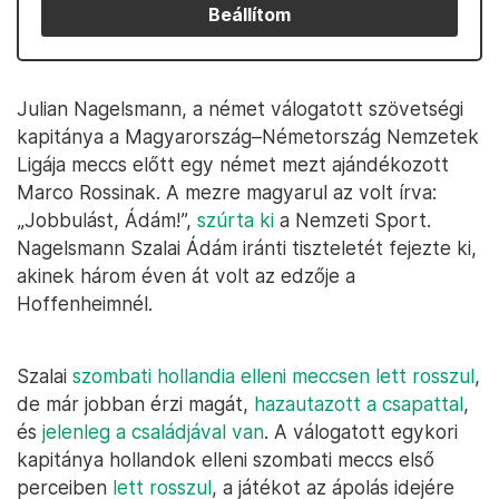
Beállítom
Julian Nagelsmann, a német válogatott szövetségi
kapitánya a Magyarország–Németország Nemzetek
Ligája meccs előtt egy német mezt ajándékozott
Marco Rossinak. A mezre magyarul az volt írva:
„Jobbulást, Ádám!”,
szúrta ki
a Nemzeti Sport.
Nagelsmann Szalai Ádám iránti tiszteletét fejezte ki,
akinek három éven át volt az edzője a
Hoffenheimnél.
Szalai
szombati hollandia elleni meccsen lett rosszul
,
de már jobban érzi magát,
hazautazott a csapattal
,
és
jelenleg a családjával van
. A válogatott egykori
kapitánya hollandok elleni szombati meccs első
perceiben
lett rosszul
, a játékot az ápolás idejére