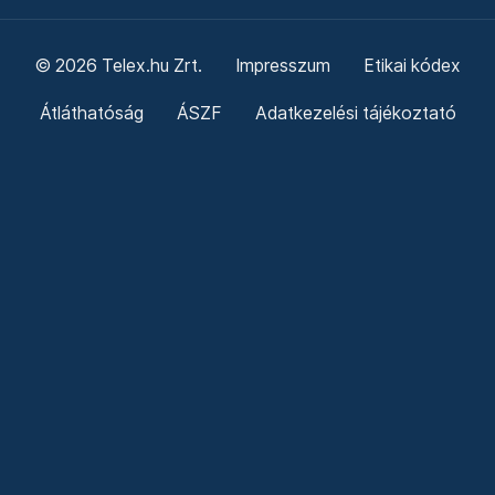
© 2026 Telex.hu Zrt.
Impresszum
Etikai kódex
Átláthatóság
ÁSZF
Adatkezelési tájékoztató
Sütitájékoztató
Süti beállítások
Szabályzatok
Kommentelési szabályzat
Telex Sales