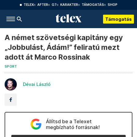
TELEX
AFTER
G7
KARAKTER
TÁMOGATÁS
SHOP
Támogatás
A német szövetségi kapitány egy
„Jobbulást, Ádám!” feliratú mezt
adott át Marco Rossinak
SPORT
Dévai László
Állítsd be a Telexet
megbízható forrásnak!