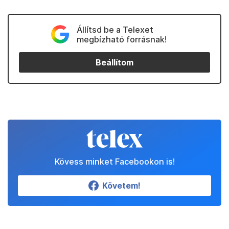
Állítsd be a Telexet
megbízható forrásnak!
Beállítom
Kövess minket Facebookon is!
Követem!