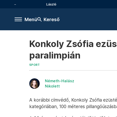
László
Menü
Kereső
Konkoly Zsófia ezüs
paralimpián
SPORT
Németh-Halász
Nikolett
A korábbi címvédő, Konkoly Zsófia ezüsté
kategóriában, 100 méteres pillangóúszásban