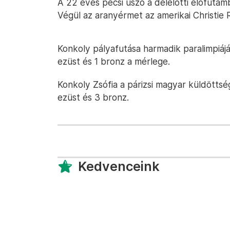
A 22 éves pécsi úszó a délelőtti előfutamb
Végül az aranyérmet az amerikai Christie 
Konkoly pályafutása harmadik paralimpiáj
ezüst és 1 bronz a mérlege.
Konkoly Zsófia a párizsi magyar küldöttsé
ezüst és 3 bronz.
Kedvenceink