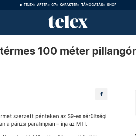
TELEX
AFTER
G7
KARAKTER
TÁMOGATÁS
SHOP
térmes 100 méter pillangón
rmet szerzett pénteken az S9-es sérültségi
 a párizsi paralimpián – írja az MTI.