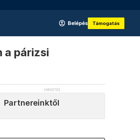
Belépés
Támogatás
 a párizsi
Partnereinktől