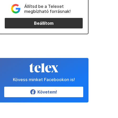
Állítsd be a Telexet
megbízható forrásnak!
Beállítom
Kövess minket Facebookon is!
Követem!