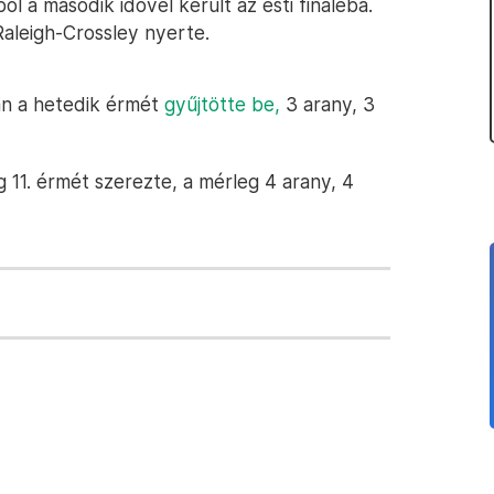
ól a második idővel került az esti fináléba.
Raleigh-Crossley nyerte.
án a hetedik érmét
gyűjtötte be,
3 arany, 3
g 11. érmét szerezte, a mérleg 4 arany, 4