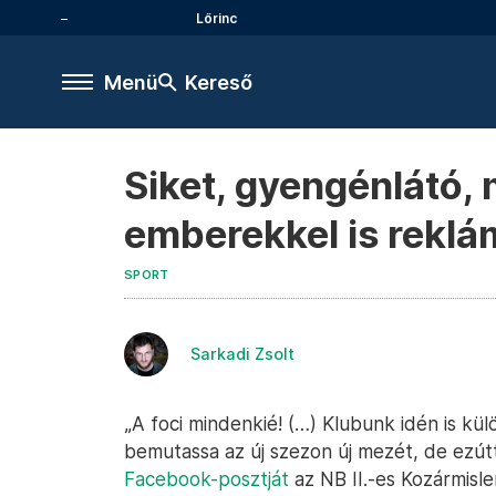
Lőrinc
Menü
Kereső
Siket, gyengénlátó
emberekkel is reklá
SPORT
Sarkadi Zsolt
„A foci mindenkié! (…) Klubunk idén is kü
bemutassa az új szezon új mezét, de ezútt
Facebook-posztját
az NB II.-es Kozármislen