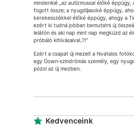
mindenkié „az autizmussal élőké éppúgy, 
fogott össze; a nyugdíjasoké éppúgy, aho
kerekesszékkel élőké éppúgy, ahogy a Tié
ezért ki tudná jobban bemutatni új összeál
lelátón és aki nap mint nap megküzd az é
próbáló kihívásaival..?!”
Ezért a csapat új mezeit a hivatalos fot
egy Down-szindrómás személy, egy nyugdíj
pózol az új mezben.
Kedvenceink