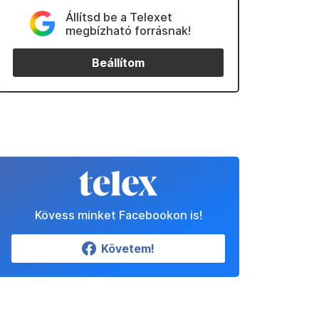
Állítsd be a Telexet
megbízható forrásnak!
Beállítom
Kövess minket Facebookon is!
Követem!