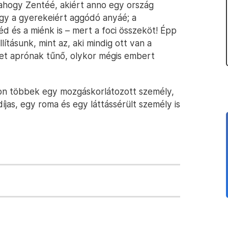
ahogy Zentéé, akiért anno egy ország
gy a gyerekeiért aggódó anyáé; a
d és a miénk is – mert a foci összeköt! Épp
lításunk, mint az, aki mindig ott van a
let aprónak tűnő, olykor mégis embert
ókon többek egy mozgáskorlátozott személy,
as, egy roma és egy láttássérült személy is