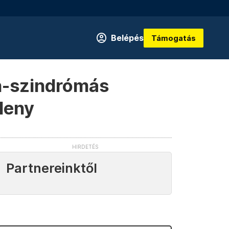
Belépés
Támogatás
n-szindrómás
leny
Partnereinktől