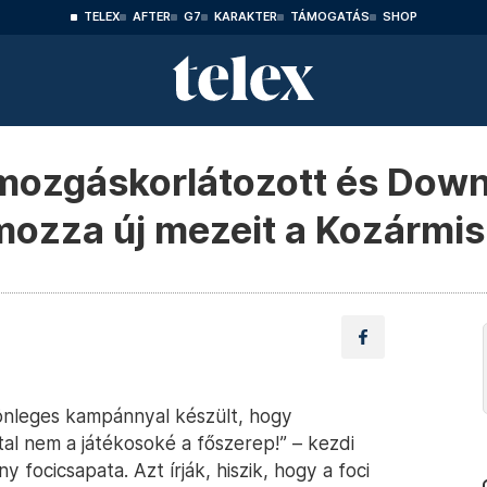
TELEX
AFTER
G7
KARAKTER
TÁMOGATÁS
SHOP
, mozgáskorlátozott és Dow
mozza új mezeit a Kozármis
lönleges kampánnyal készült, hogy
al nem a játékosoké a főszerep!” – kezdi
y focicsapata. Azt írják, hiszik, hogy a foci