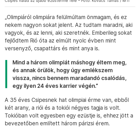
Csipes halad az újabb ezüstérme felé – Fotó: Kovács Tamás / MTI
„Olimpiáról olimpiára felülmúltam önmagam, és ez
nekem nagyon sokat jelent. Az tudtam maradni, aki
vagyok, és az lenni, aki szeretnék. Emberileg sokat
fejlődtem Rió óta az elmúlt nyolc évben mint
versenyző, csapattárs és mint anya is.
Mind a három olimpiát máshogy éltem meg,
és annak örülök, hogy úgy emlékszem
vissza, nincs bennem maradandó csalódás,
egy ilyen 24 éves karrier végén.”
A 35 éves Csipesnek hat olimpiai érme van, ebből
két arany, a riói és a tokiói négyes tagja is volt.
Tokióban volt egyesben egy ezüstje is, ehhez jött a
bevezetőben említett három párizsi érem.