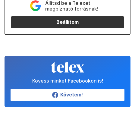
Állítsd be a Telexet
megbízható forrásnak!
Beállítom
Kövess minket Facebookon is!
Követem!