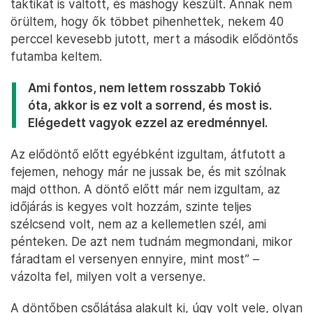
taktikát is váltott, és máshogy készült. Annak nem
örültem, hogy ők többet pihenhettek, nekem 40
perccel kevesebb jutott, mert a második elődöntős
futamba keltem.
Ami fontos, nem lettem rosszabb Tokió
óta, akkor is ez volt a sorrend, és most is.
Elégedett vagyok ezzel az eredménnyel.
Az elődöntő előtt egyébként izgultam, átfutott a
fejemen, nehogy már ne jussak be, és mit szólnak
majd otthon. A döntő előtt már nem izgultam, az
időjárás is kegyes volt hozzám, szinte teljes
szélcsend volt, nem az a kellemetlen szél, ami
pénteken. De azt nem tudnám megmondani, mikor
fáradtam el versenyen ennyire, mint most” –
vázolta fel, milyen volt a versenye.
A döntőben csőlátása alakult ki, úgy volt vele, olyan