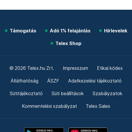
Támogatás
Adó 1% felajánlás
Hírlevelek
Telex Shop
© 2026 Telex.hu Zrt.
Impresszum
Etikai kódex
Átláthatóság
ÁSZF
Adatkezelési tájékoztató
Sütitájékoztató
Süti beállítások
Szabályzatok
Kommentelési szabályzat
Telex Sales