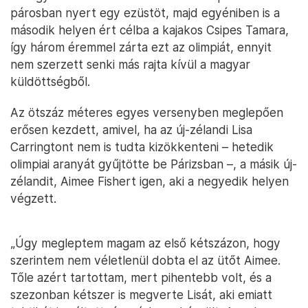
párosban nyert egy ezüstöt, majd egyéniben is a
második helyen ért célba a kajakos Csipes Tamara,
így három éremmel zárta ezt az olimpiát, ennyit
nem szerzett senki más rajta kívül a magyar
küldöttségből.
Az ötszáz méteres egyes versenyben meglepően
erősen kezdett, amivel, ha az új-zélandi Lisa
Carringtont nem is tudta kizökkenteni – hetedik
olimpiai aranyát gyűjtötte be Párizsban –, a másik új-
zélandit, Aimee Fishert igen, aki a negyedik helyen
végzett.
„Úgy megleptem magam az első kétszázon, hogy
szerintem nem véletlenül dobta el az ütőt Aimee.
Tőle azért tartottam, mert pihentebb volt, és a
szezonban kétszer is megverte Lisát, aki emiatt