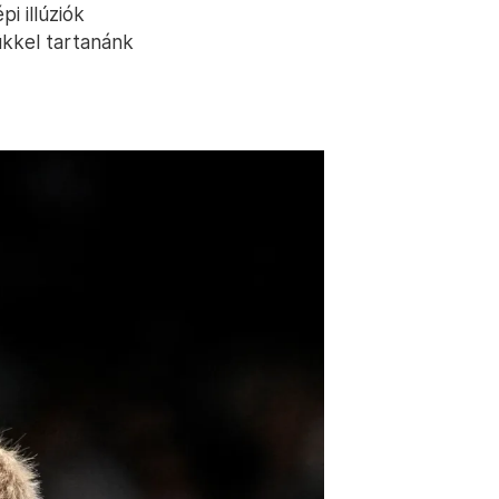
i illúziók
ükkel tartanánk