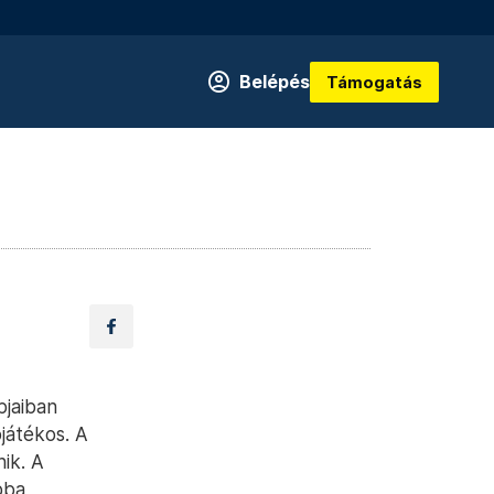
Belépés
Támogatás
pjaiban
játékos. A
ik. A
bba