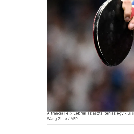
A francia Felix Lebrun az asztalitenisz egyik ú
Wang Zhao / AFP