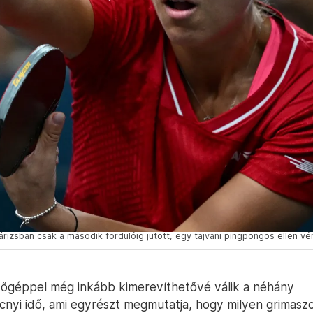
izsban csak a második fordulóig jutott, egy tajvani pingpongos ellen vér
őgéppel még inkább kimerevíthetővé válik a néhány
nyi idő, ami egyrészt megmutatja, hogy milyen grimas