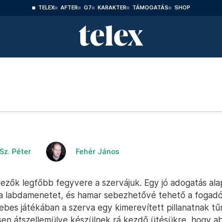
TELEX
AFTER
G7
KARAKTER
TÁMOGATÁS
SHOP
Sz. Péter
Fehér János
zezők legfőbb fegyvere a szervájuk. Egy jó adogatás ala
a labdamenetet, és hamar sebezhetővé tehető a fogadó
ebes játékában a szerva egy kimerevített pillanatnak tűn
esen átszellemülve készülnek rá kezdő ütésükre, hogy a