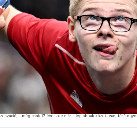
j szenzációja, még csak 17 éves, de már a legjobbak között van, férfi egy