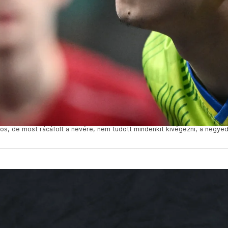
os, de most rácáfolt a nevére, nem tudott mindenkit kivégezni, a negye