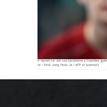
A tajvani Lin Jun-csü beceneve a Csendes gyilk
re – Fotó: Jung Yeon-Je / AFP or licensors