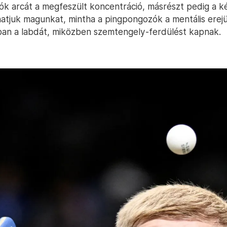
ók arcát a megfeszült koncentráció, másrészt pedig a kép
lhatjuk magunkat, mintha a pingpongozók a mentális erej
ban a labdát, miközben szemtengely-ferdülést kapnak.