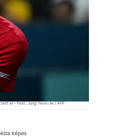
zett el – Fotó: Jung Yeon-Je / AFP
zokba képes