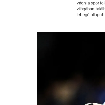
vágni a sportol
világában talá
lebegő állapot