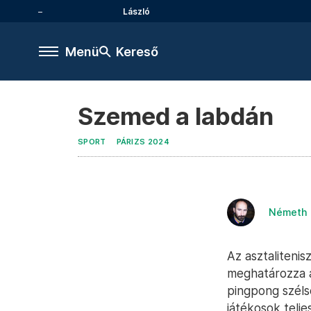
László
Menü
Kereső
Szemed a labdán
SPORT
PÁRIZS 2024
Németh 
Az asztalitenis
meghatározza 
pingpong széls
játékosok telj