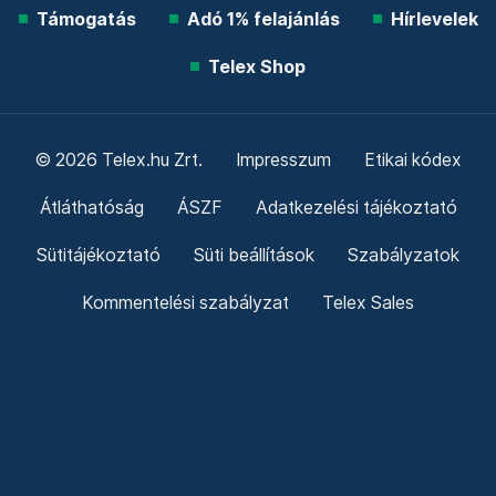
Támogatás
Adó 1% felajánlás
Hírlevelek
Telex Shop
© 2026 Telex.hu Zrt.
Impresszum
Etikai kódex
Átláthatóság
ÁSZF
Adatkezelési tájékoztató
Sütitájékoztató
Süti beállítások
Szabályzatok
Kommentelési szabályzat
Telex Sales