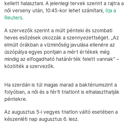
kellett halasztani. A jelenlegi tervek szerint a rajtra a
női verseny után, 10:45-kor lehet számítani,
írja a
Reuters
.
A szervezők szerint a múlt pénteki és szombati
heves esőzések okozzák a szennyezettséget. „Az
elmúlt órákban a vízminőség javulása ellenére az
úszópálya egyes pontjain a mért értékek még
mindig az elfogadható határérték felett vannak” –
közölték a szervezők.
Ha szerdán is túl magas marad a baktériumszint a
folyóban, a női és a férfi triatlont is elhalaszthatják
péntekre.
Az augusztus 5-i vegyes triatlon váltó esetében a
készenléti nap augusztus 6. lesz.