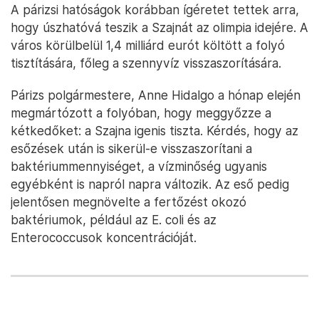
A párizsi hatóságok korábban ígéretet tettek arra,
hogy úszhatóvá teszik a Szajnát az olimpia idejére. A
város körülbelül 1,4 milliárd eurót költött a folyó
tisztítására, főleg a szennyvíz visszaszorítására.
Párizs polgármestere, Anne Hidalgo a hónap elején
megmártózott a folyóban, hogy meggyőzze a
kétkedőket: a Szajna igenis tiszta. Kérdés, hogy az
esőzések után is sikerül-e visszaszorítani a
baktériummennyiséget, a vízminőség ugyanis
egyébként is napról napra változik. Az eső pedig
jelentősen megnövelte a fertőzést okozó
baktériumok, például az E. coli és az
Enterococcusok koncentrációját.