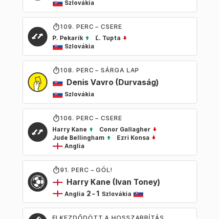
Szlovákia
109
. PERC – CSERE
P. Pekarík
Ľ. Tupta
Szlovákia
108
. PERC – SÁRGA LAP
Denis Vavro
(Durvaság)
Szlovákia
106
. PERC – CSERE
Harry Kane
Conor Gallagher
Jude Bellingham
Ezri Konsa
Anglia
91
. PERC – GÓL!
Harry Kane
(Ivan Toney)
2
-
1
Anglia
Szlovákia
ELKEZDŐDÖTT A HOSSZABBÍTÁS