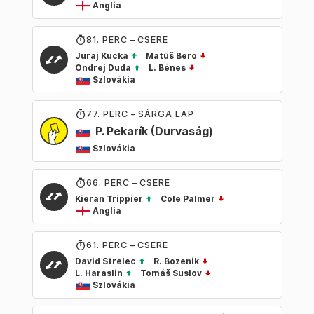
Anglia
81
. PERC – CSERE
Juraj Kucka
Matúš Bero
Ondrej Duda
L. Bénes
Szlovákia
77
. PERC – SÁRGA LAP
P. Pekarík
(Durvaság)
Szlovákia
66
. PERC – CSERE
Kieran Trippier
Cole Palmer
Anglia
61
. PERC – CSERE
David Strelec
R. Bozenik
L. Haraslin
Tomáš Suslov
Szlovákia