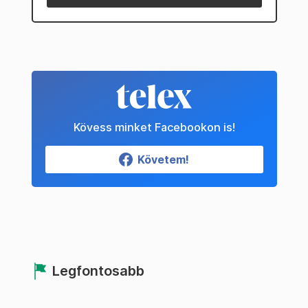
Kövess minket Facebookon is!
Követem!
Legfontosabb