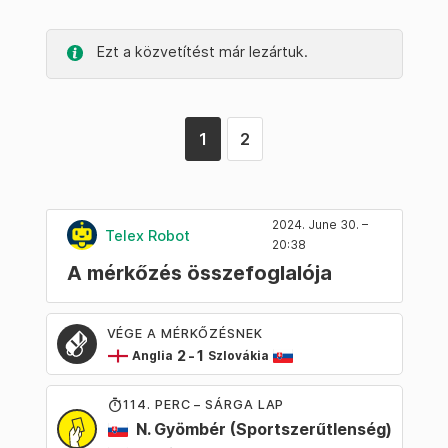
Ezt a közvetítést már lezártuk.
1
2
2024. June 30. –
Telex Robot
20:38
A mérkőzés összefoglalója
VÉGE A MÉRKŐZÉSNEK
2
-
1
Anglia
Szlovákia
114
. PERC – SÁRGA LAP
N. Gyömbér
(Sportszerűtlenség)