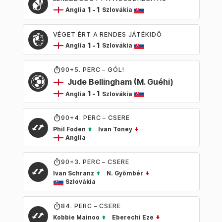
1
-
1
Anglia
Szlovákia
VÉGET ÉRT A RENDES JÁTÉKIDŐ
1
-
1
Anglia
Szlovákia
90
+5
. PERC – GÓL!
Jude Bellingham
(M. Guéhi)
1
-
1
Anglia
Szlovákia
90
+4
. PERC – CSERE
Phil Foden
Ivan Toney
Anglia
90
+3
. PERC – CSERE
Ivan Schranz
N. Gyömbér
Szlovákia
84
. PERC – CSERE
Kobbie Mainoo
Eberechi Eze