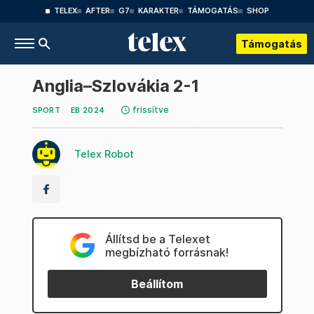
TELEX
AFTER
G7
KARAKTER
TÁMOGATÁS
SHOP
Támogatás
Anglia–Szlovákia 2-1
frissítve
SPORT
EB 2024
Telex Robot
Állítsd be a Telexet
megbízható forrásnak!
Beállítom