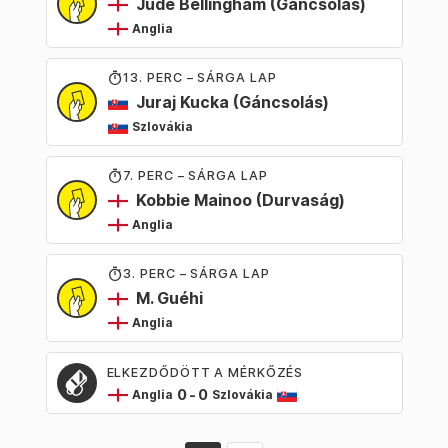
Jude Bellingham
(Gáncsolás)
Anglia
13
. PERC – SÁRGA LAP
Juraj Kucka
(Gáncsolás)
Szlovákia
7
. PERC – SÁRGA LAP
Kobbie Mainoo
(Durvaság)
Anglia
3
. PERC – SÁRGA LAP
M. Guéhi
Anglia
ELKEZDŐDÖTT A MÉRKŐZÉS
0
-
0
Anglia
Szlovákia