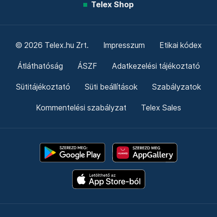
Telex Shop
© 2026 Telex.hu Zrt.
Impresszum
Etikai kódex
Átláthatóság
ÁSZF
Adatkezelési tájékoztató
Sütitájékoztató
Süti beállítások
Szabályzatok
Kommentelési szabályzat
Telex Sales