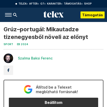
TELEX
AFTER
G7
KARAKTER
TÁMOGATÁS
SHOP
Támogatás
Grúz–portugál: Mikautadze
tizenegyesből növeli az előnyt
SPORT
EB 2024
Szalma Baksi Ferenc
Állítsd be a Telexet
megbízható forrásnak!
Beállítom