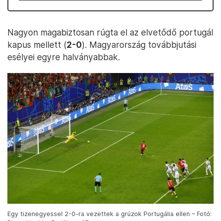
Nagyon magabiztosan rúgta el az elvetődő portugál
kapus mellett (
2-0
). Magyarország továbbjutási
esélyei egyre halványabbak.
Egy tizenegyessel 2-0-ra vezettek a grúzok Portugália ellen – Fotó: