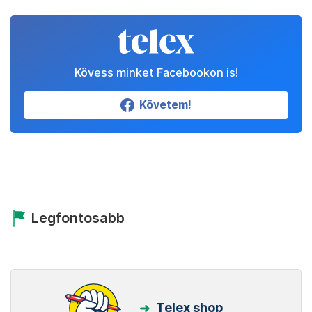
Kövess minket Facebookon is!
Követem!
Legfontosabb
Telex shop