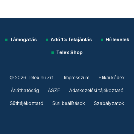
Támogatás
Adó 1% felajánlás
Hírlevelek
Telex Shop
© 2026 Telex.hu Zrt.
Impresszum
Etikai kódex
Átláthatóság
ÁSZF
Adatkezelési tájékoztató
Sütitájékoztató
Süti beállítások
Szabályzatok
Kommentelési szabályzat
Telex Sales