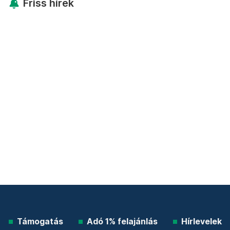
Friss hírek
Támogatás
Adó 1% felajánlás
Hírlevelek