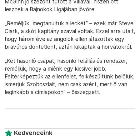
McGinn jó szezont futott a Villával, hiszen ott
lesznek a Bajnokok Ligájában jövőre.
„Reméljük, megtanultuk a leckét” – ezek már Steve
Clark, a skót kapitány szavai voltak. Ezzel arra utalt,
hogy három éve az angolok ellen játszottak egy
bravúros döntetlent, aztán kikaptak a horvátokról.
„Két hasonló csapat, hasonló felállás és rendszer,
reméljük, hogy a miénk egy kicsivel jobb.
Feltérképeztük az ellenfelet, felkészültünk belőlük,
ismerjük Szoboszlait, nem csak azért, mert ő van
leginkább a címlapokon” – összegzett.
Kedvenceink