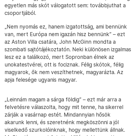
egyetlen más skót válogatott sem: továbbjuthat a
csoportjából.
„Nem nyomás ez, hanem izgatottság, ami bennünk
van, mert Európa nem igazán hisz bennünk” – ezt
az Aston Villa csatára, John McGinn mondta a
szombati sajtótájékoztatón. Neki különösen izgalmas
lesz ez a találkozó, mert Sopronban élnek az
unokatestvérei, ott is fociznak. Félig skótok, félig
magyarok, ők nem veszíthetnek, magyarázta. Az
apja felesége ugyanis magyar.
„Leinnám magam a sárga földig” – ezt már arra a
felvetésre válaszolta, hogy mit tenne, ha sikerrel
zárják a vasárnap estét. Mindannyian hősök
akarunk lenni, és szeretnénk megköszönni a jól
viselkedő szurkolóinknak, hogy mellettünk állnak.