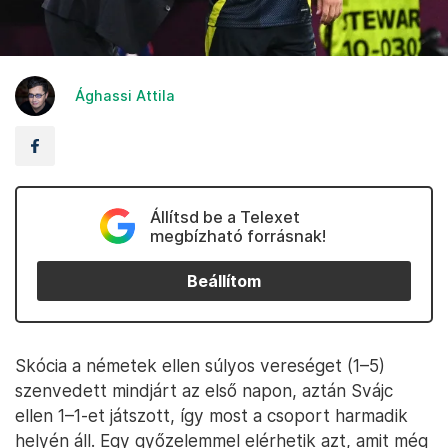
Ághassi Attila
Állítsd be a Telexet
megbízható forrásnak!
Beállítom
Skócia a németek ellen súlyos vereséget (1–5)
szenvedett mindjárt az első napon, aztán Svájc
ellen 1–1-et játszott, így most a csoport harmadik
helyén áll. Egy győzelemmel elérhetik azt, amit még