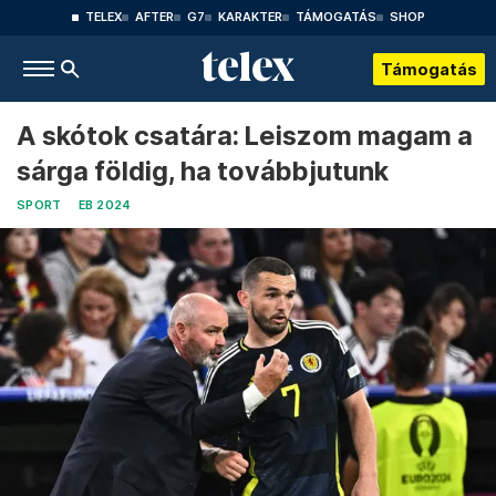
TELEX
AFTER
G7
KARAKTER
TÁMOGATÁS
SHOP
Támogatás
A skótok csatára: Leiszom magam a
sárga földig, ha továbbjutunk
SPORT
EB 2024