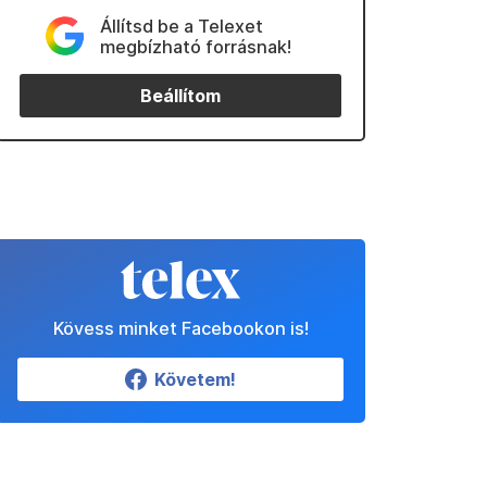
Állítsd be a Telexet
megbízható forrásnak!
Beállítom
Kövess minket Facebookon is!
Követem!