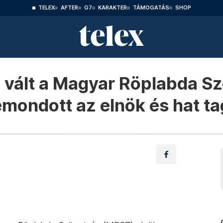
TELEX
AFTER
G7
KARAKTER
TÁMOGATÁS
SHOP
vált a Magyar Röplabda S
emondott az elnök és hat ta