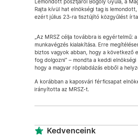
Lemondott posztjáról Bögöly Gyula, a M
Rajta kívül hat elnökségi tag is lemondot
ezért július 23-ra tisztújító közgyűlést írta
„Az MRSZ célja továbbra is egyértelmű: a
munkavégzés kialakítása. Erre megítélésem
biztos vagyok abban, hogy a következő el
fog dolgozni” – mondta a keddi elnökségi
hogy a magyar röplabdázás ebből a helyzetb
A korábban a kaposvári férficsapat elnök
irányította az MRSZ-t.
Kedvenceink