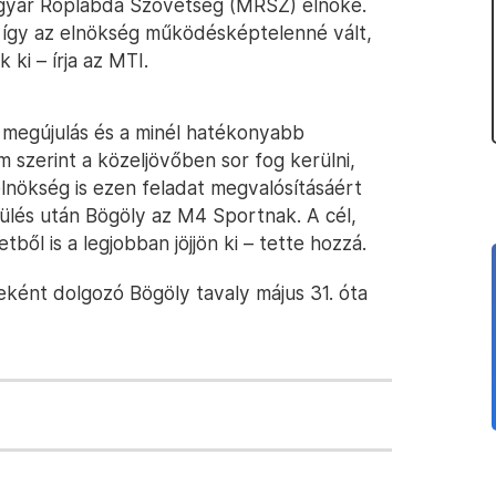
agyar Röplabda Szövetség (MRSZ) elnöke.
t, így az elnökség működésképtelenné vált,
k ki – írja az MTI.
 megújulás és a minél hatékonyabb
 szerint a közeljövőben sor fog kerülni,
nökség is ezen feladat megvalósításáért
 ülés után Bögöly az M4 Sportnak. A cél,
ől is a legjobban jöjjön ki – tette hozzá.
eként dolgozó Bögöly tavaly május 31. óta