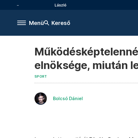
László
Menü
Kereső
Működésképtelenné 
elnöksége, miután l
SPORT
Bolcsó Dániel