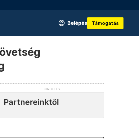
Belépés
Támogatás
zövetség
g
Partnereinktől