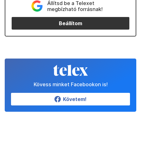
Állítsd be a Telexet
megbízható forrásnak!
Beállítom
Kövess minket Facebookon is!
Követem!