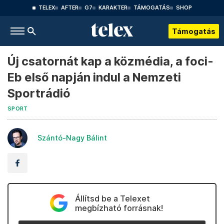
TELEX
AFTER
G7
KARAKTER
TÁMOGATÁS
SHOP
Támogatás
Új csatornát kap a közmédia, a foci-
Eb első napján indul a Nemzeti
Sportrádió
SPORT
Szántó-Nagy Bálint
Állítsd be a Telexet
megbízható forrásnak!