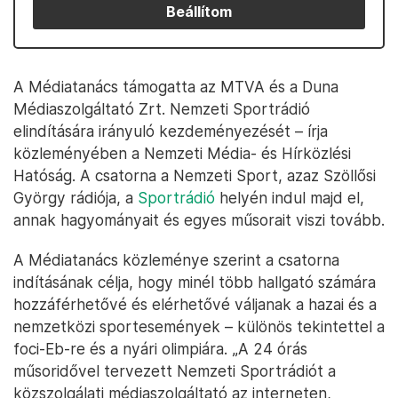
Beállítom
A Médiatanács támogatta az MTVA és a Duna
Médiaszolgáltató Zrt. Nemzeti Sportrádió
elindítására irányuló kezdeményezését – írja
közleményében a Nemzeti Média- és Hírközlési
Hatóság. A csatorna a Nemzeti Sport, azaz Szöllősi
György rádiója, a
Sportrádió
helyén indul majd el,
annak hagyományait és egyes műsorait viszi tovább.
A Médiatanács közleménye szerint a csatorna
indításának célja, hogy minél több hallgató számára
hozzáférhetővé és elérhetővé váljanak a hazai és a
nemzetközi sportesemények – különös tekintettel a
foci-Eb-re és a nyári olimpiára. „A 24 órás
műsoridővel tervezett Nemzeti Sportrádiót a
közszolgálati médiaszolgáltató az interneten,