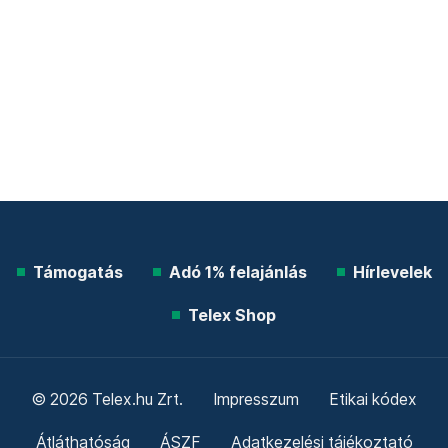
Támogatás
Adó 1% felajánlás
Hírlevelek
Telex Shop
© 2026 Telex.hu Zrt.
Impresszum
Etikai kódex
Átláthatóság
ÁSZF
Adatkezelési tájékoztató