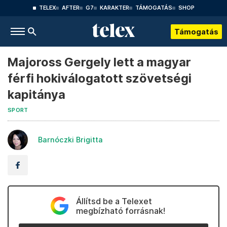
TELEX
AFTER
G7
KARAKTER
TÁMOGATÁS
SHOP
Támogatás
Majoross Gergely lett a magyar
férfi hokiválogatott szövetségi
kapitánya
SPORT
Barnóczki Brigitta
Állítsd be a Telexet
megbízható forrásnak!