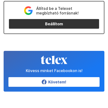
Állítsd be a Telexet
megbízható forrásnak!
Beállítom
Kövess minket Facebookon is!
Követem!