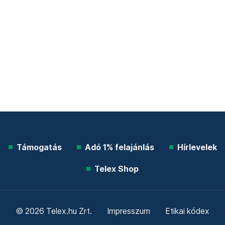
Támogatás
Adó 1% felajánlás
Hírlevelek
Telex Shop
© 2026 Telex.hu Zrt.
Impresszum
Etikai kódex