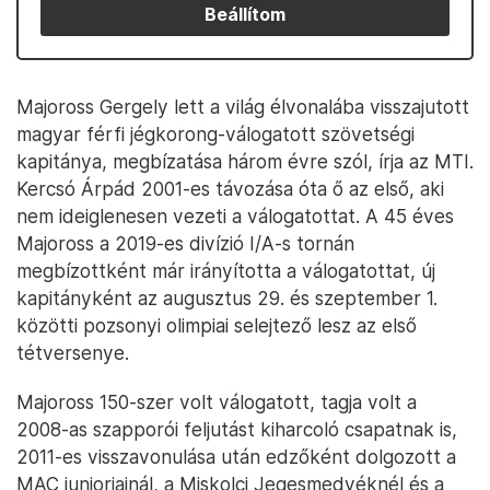
Beállítom
Majoross Gergely lett a világ élvonalába visszajutott
magyar férfi jégkorong-válogatott szövetségi
kapitánya, megbízatása három évre szól, írja az MTI.
Kercsó Árpád 2001-es távozása óta ő az első, aki
nem ideiglenesen vezeti a válogatottat. A 45 éves
Majoross a 2019-es divízió I/A-s tornán
megbízottként már irányította a válogatottat, új
kapitányként az augusztus 29. és szeptember 1.
közötti pozsonyi olimpiai selejtező lesz az első
tétversenye.
Majoross 150-szer volt válogatott, tagja volt a
2008-as szapporói feljutást kiharcoló csapatnak is,
2011-es visszavonulása után edzőként dolgozott a
MAC juniorjainál, a Miskolci Jegesmedvéknél és a