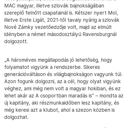
MAC magyar, illetve szlovák bajnokságában
szereplő felnőtt csapatainál is. Kétszer nyert Mol,
illetve Erste Ligát, 2021-től tavaly nyárig a szlovák
Nové Zámky vezetőedzője volt, majd az elmúlt
idényben a német másodosztályú Ravensburgnál
dolgozott.
„A hároméves megállapodás jó lehetőség, hogy
folyamatot vigyünk a rendszerbe. Sikeres
generációváltáson és világbajnokságon vagyunk túl.
Azon fogunk dolgozni, az a cél, hogy olyat vigyünk
véghez, ami még nem volt a magyar hokiban, és ez
lehet akár az A csoportban maradás is” – mondta az
új kapitány, aki részmunkaidőben lesz kapitány, és
még keresi azt a klubot, ahol a szezon közben is
dolgozhat.