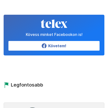
Kövess minket Facebookon is!
Követem!
Legfontosabb