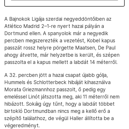
A Bajnokok Ligája szerdai negyeddöntőiben az
Atlético Madrid 2–1-re nyert hazai pályán a
Dortmund ellen. A spanyolok már a negyedik
percben megszerezték a vezetést, Kobel kapus
passzát rossz helyre pörgette Maatsen, De Paul
ahogy átvette, már helyzetbe is került, és szépen
passzolta el a kapus mellett a labdát 14 méterről.
A 32. percben jött a hazai csapat újabb gólja,
Hummels és Schlotterbeck hibáját kihasználva
Morata Griezmannhoz passzolt, ő pedig egy
emeléssel Linót játszotta meg, aki 11 méterről nem
hibázott. Sokáig úgy tűnt, hogy a labdát többet
birtokló Dortmundban nincs meg a kellő erő a
szépítő találathoz, de végül Haller állította be a
végeredményt.