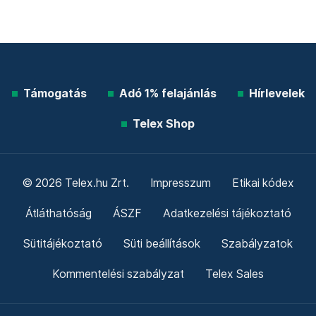
Támogatás
Adó 1% felajánlás
Hírlevelek
Telex Shop
© 2026 Telex.hu Zrt.
Impresszum
Etikai kódex
Átláthatóság
ÁSZF
Adatkezelési tájékoztató
Sütitájékoztató
Süti beállítások
Szabályzatok
Kommentelési szabályzat
Telex Sales