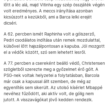
lőtt a léc alá, majd Vitinha egy szép összjáték végén
volt eredményes. A meccs irányítása azonban
kicsúszott a kezükből, ami a Barca lelki erejét
dicséri.
A 62. percben ismét Raphinha volt a gólszerző,
Pedri csodálatos indítása után remek mozdulattal,
külsővel lőtt hajszálpontosan a kapuba. Jól mozgott
el a védők között, szó sem lehetett lesről.
A 77. percben a csereként beálló védő, Christensen
szögletből szerezte meg a győzelmet érő gólt. A
PSG-nek voltak helyzetei a folytatásban, Barcola
már csak a kapussal állt szemben, de még az
egyenlítés sem sikerült. Az utolsó kísérlet Mbappé
nevéhez fűződött, aki aktív volt, de gólig nem
jutott. A visszavágókat jövő kedden rendezik.