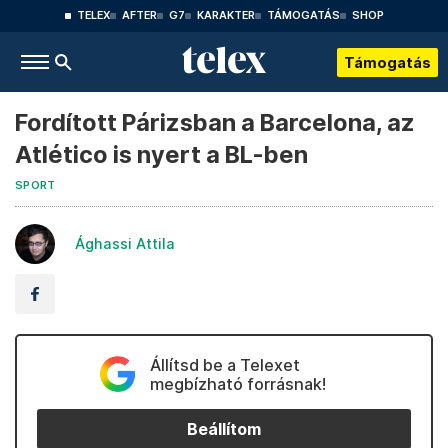
TELEX
AFTER
G7
KARAKTER
TÁMOGATÁS
SHOP
Támogatás
Fordított Párizsban a Barcelona, az
Atlético is nyert a BL-ben
SPORT
Ághassi Attila
Állítsd be a Telexet
megbízható forrásnak!
Beállítom