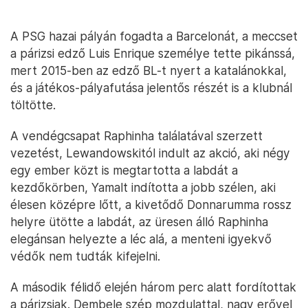
A PSG hazai pályán fogadta a Barcelonát, a meccset
a párizsi edző Luis Enrique személye tette pikánssá,
mert 2015-ben az edző BL-t nyert a katalánokkal,
és a játékos-pályafutása jelentős részét is a klubnál
töltötte.
A vendégcsapat Raphinha találatával szerzett
vezetést, Lewandowskitól indult az akció, aki négy
egy ember közt is megtartotta a labdát a
kezdőkörben, Yamalt indította a jobb szélen, aki
élesen középre lőtt, a kivetődő Donnarumma rossz
helyre ütötte a labdát, az üresen álló Raphinha
elegánsan helyezte a léc alá, a menteni igyekvő
védők nem tudták kifejelni.
A második félidő elején három perc alatt fordítottak
a párizsiak. Dembele szép mozdulattal, nagy erővel