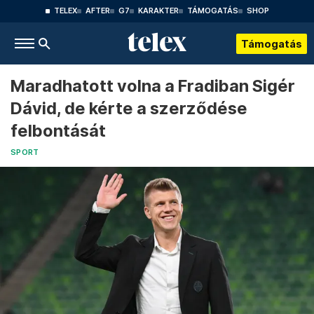
TELEX
AFTER
G7
KARAKTER
TÁMOGATÁS
SHOP
Támogatás
Maradhatott volna a Fradiban Sigér
Dávid, de kérte a szerződése
felbontását
SPORT