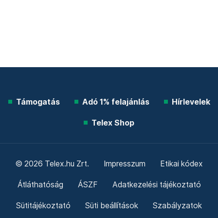
Támogatás
Adó 1% felajánlás
Hírlevelek
Telex Shop
© 2026 Telex.hu Zrt.
Impresszum
Etikai kódex
Átláthatóság
ÁSZF
Adatkezelési tájékoztató
Sütitájékoztató
Süti beállítások
Szabályzatok