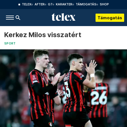
TELEX
AFTER
G7
KARAKTER
TÁMOGATÁS
SHOP
Támogatás
Kerkez Milos visszatért
SPORT