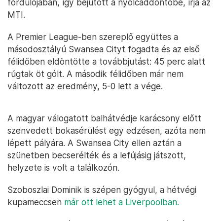
fordulójában, így bejutott a nyolcaddöntőbe, írja az
MTI.
A Premier League-ben szereplő együttes a
másodosztályú Swansea Cityt fogadta és az első
félidőben eldöntötte a továbbjutást: 45 perc alatt
rúgtak öt gólt. A második félidőben már nem
változott az eredmény, 5-0 lett a vége.
A magyar válogatott balhátvédje karácsony előtt
szenvedett bokasérülést egy edzésen, azóta nem
lépett pályára. A Swansea City ellen aztán a
szünetben becserélték és a lefújásig játszott,
helyzete is volt a találkozón.
Szoboszlai Dominik is szépen gyógyul, a hétvégi
kupameccsen
már ott lehet a Liverpoolban.