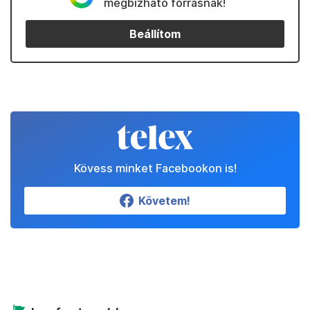
megbízható forrásnak!
Beállítom
Kövess minket Facebookon is!
Követem!