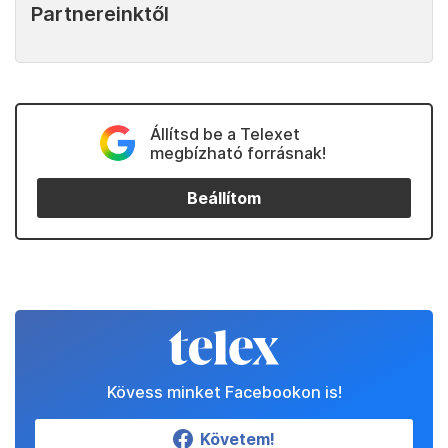
Partnereinktől
Állítsd be a Telexet
megbízható forrásnak!
Beállítom
Kövess minket Facebookon is!
Követem!