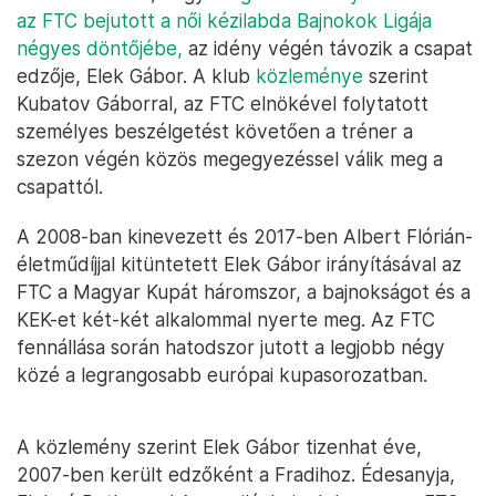
az FTC bejutott a női kézilabda Bajnokok Ligája
négyes döntőjébe,
az idény végén távozik a csapat
edzője, Elek Gábor. A klub
közleménye
szerint
Kubatov Gáborral, az FTC elnökével folytatott
személyes beszélgetést követően a tréner a
szezon végén közös megegyezéssel válik meg a
csapattól.
A 2008-ban kinevezett és 2017-ben Albert Flórián-
életműdíjjal kitüntetett Elek Gábor irányításával az
FTC a Magyar Kupát háromszor, a bajnokságot és a
KEK-et két-két alkalommal nyerte meg. Az FTC
fennállása során hatodszor jutott a legjobb négy
közé a legrangosabb európai kupasorozatban.
A közlemény szerint Elek Gábor tizenhat éve,
2007-ben került edzőként a Fradihoz. Édesanyja,