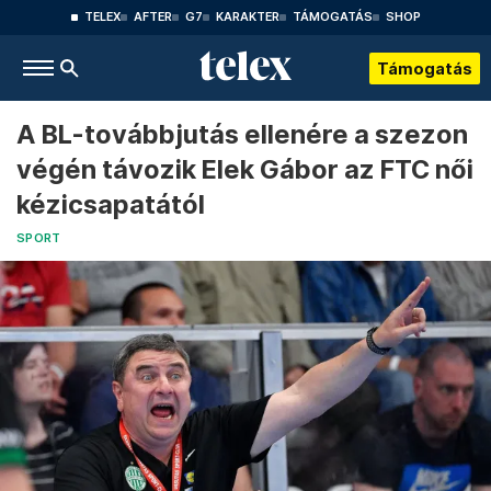
TELEX
AFTER
G7
KARAKTER
TÁMOGATÁS
SHOP
Támogatás
A BL-továbbjutás ellenére a szezon
végén távozik Elek Gábor az FTC női
kézicsapatától
SPORT