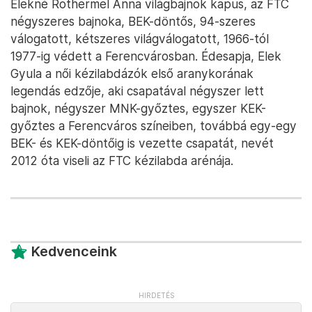
Elekné Rothermel Anna világbajnok kapus, az FTC
négyszeres bajnoka, BEK-döntős, 94-szeres
válogatott, kétszeres világválogatott, 1966-tól
1977-ig védett a Ferencvárosban. Édesapja, Elek
Gyula a női kézilabdázók első aranykorának
legendás edzője, aki csapatával négyszer lett
bajnok, négyszer MNK-győztes, egyszer KEK-
győztes a Ferencváros színeiben, továbbá egy-egy
BEK- és KEK-döntőig is vezette csapatát, nevét
2012 óta viseli az FTC kézilabda arénája.
Kedvenceink