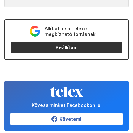
Állítsd be a Telexet
megbízható forrásnak!
Beállítom
Kövess minket Facebookon is!
Követem!