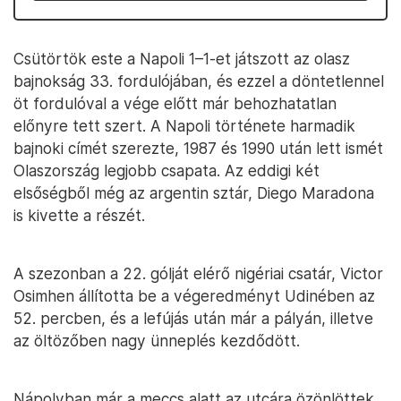
Csütörtök este a Napoli 1–1-et játszott az olasz
bajnokság 33. fordulójában, és ezzel a döntetlennel
öt fordulóval a vége előtt már behozhatatlan
előnyre tett szert. A Napoli története harmadik
bajnoki címét szerezte, 1987 és 1990 után lett ismét
Olaszország legjobb csapata. Az eddigi két
elsőségből még az argentin sztár, Diego Maradona
is kivette a részét.
A szezonban a 22. gólját elérő nigériai csatár, Victor
Osimhen állította be a végeredményt Udinében az
52. percben, és a lefújás után már a pályán, illetve
az öltözőben nagy ünneplés kezdődött.
Nápolyban már a meccs alatt az utcára özönlöttek