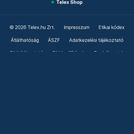
Telex Shop
© 2026 Telex.hu Zrt.
Impresszum
Etikai kódex
Átláthatóság
ÁSZF
Adatkezelési tájékoztató
Sütitájékoztató
Süti beállítások
Szabályzatok
Kommentelési szabályzat
Telex Sales