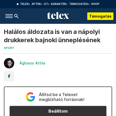
TELEX
AFTER
G7
KARAKTER
TÁMOGATÁS
SHOP
Támogatás
Halálos áldozata is van a nápolyi
drukkerek bajnoki ünneplésének
SPORT
Ághassi Attila
Állítsd be a Telexet
megbízható forrásnak!
Beállítom