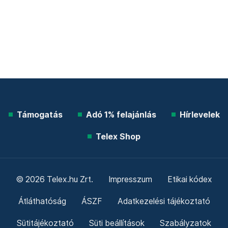
Támogatás
Adó 1% felajánlás
Hírlevelek
Telex Shop
© 2026 Telex.hu Zrt.
Impresszum
Etikai kódex
Átláthatóság
ÁSZF
Adatkezelési tájékoztató
Sütitájékoztató
Süti beállítások
Szabályzatok