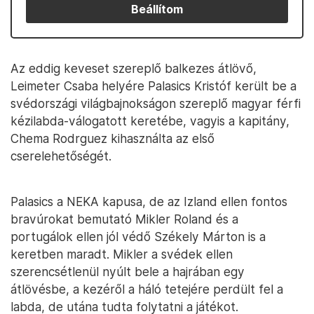
Beállítom
Az eddig keveset szereplő balkezes átlövő,
Leimeter Csaba helyére Palasics Kristóf került be a
svédországi világbajnokságon szereplő magyar férfi
kézilabda-válogatott keretébe, vagyis a kapitány,
Chema Rodrguez kihasználta az első
cserelehetőségét.
Palasics a NEKA kapusa, de az Izland ellen fontos
bravúrokat bemutató Mikler Roland és a
portugálok ellen jól védő Székely Márton is a
keretben maradt. Mikler a svédek ellen
szerencsétlenül nyúlt bele a hajrában egy
átlövésbe, a kezéről a háló tetejére perdült fel a
labda, de utána tudta folytatni a játékot.