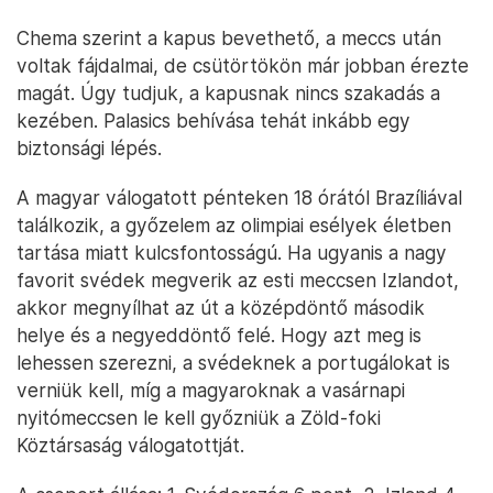
Chema szerint a kapus bevethető, a meccs után
voltak fájdalmai, de csütörtökön már jobban érezte
magát. Úgy tudjuk, a kapusnak nincs szakadás a
kezében. Palasics behívása tehát inkább egy
biztonsági lépés.
A magyar válogatott pénteken 18 órától Brazíliával
találkozik, a győzelem az olimpiai esélyek életben
tartása miatt kulcsfontosságú. Ha ugyanis a nagy
favorit svédek megverik az esti meccsen Izlandot,
akkor megnyílhat az út a középdöntő második
helye és a negyeddöntő felé. Hogy azt meg is
lehessen szerezni, a svédeknek a portugálokat is
verniük kell, míg a magyaroknak a vasárnapi
nyitómeccsen le kell győzniük a Zöld-foki
Köztársaság válogatottját.