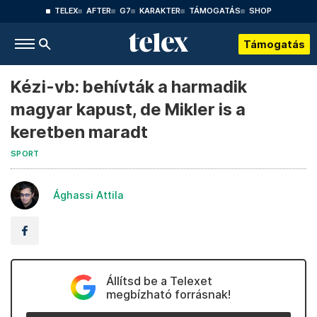
TELEX
AFTER
G7
KARAKTER
TÁMOGATÁS
SHOP
Támogatás
Kézi-vb: behívták a harmadik
magyar kapust, de Mikler is a
keretben maradt
SPORT
Ághassi Attila
Állítsd be a Telexet
megbízható forrásnak!